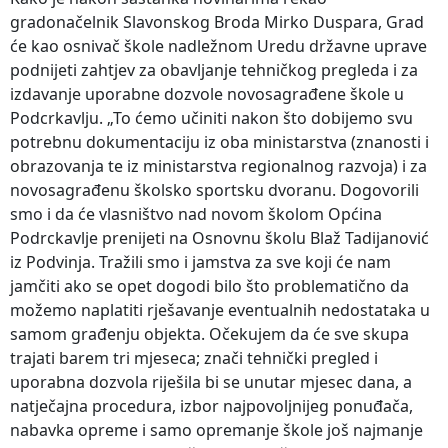
gradonačelnik Slavonskog Broda Mirko Duspara, Grad
će kao osnivač škole nadležnom Uredu državne uprave
podnijeti zahtjev za obavljanje tehničkog pregleda i za
izdavanje uporabne dozvole novosagrađene škole u
Podcrkavlju. „To ćemo učiniti nakon što dobijemo svu
potrebnu dokumentaciju iz oba ministarstva (znanosti i
obrazovanja te iz ministarstva regionalnog razvoja) i za
novosagrađenu školsko sportsku dvoranu. Dogovorili
smo i da će vlasništvo nad novom školom Općina
Podrckavlje prenijeti na Osnovnu školu Blaž Tadijanović
iz Podvinja. Tražili smo i jamstva za sve koji će nam
jamčiti ako se opet dogodi bilo što problematično da
možemo naplatiti rješavanje eventualnih nedostataka u
samom građenju objekta. Očekujem da će sve skupa
trajati barem tri mjeseca; znači tehnički pregled i
uporabna dozvola riješila bi se unutar mjesec dana, a
natječajna procedura, izbor najpovoljnijeg ponuđača,
nabavka opreme i samo opremanje škole još najmanje