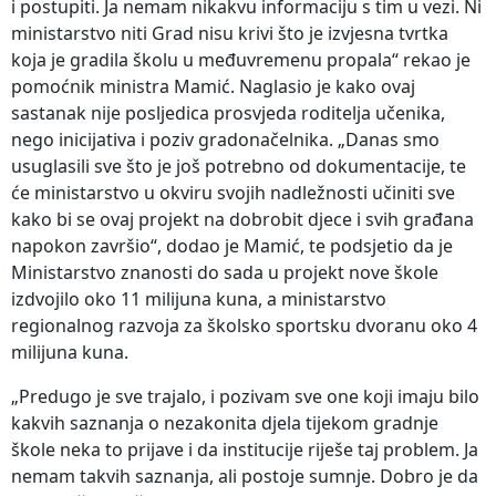
i postupiti. Ja nemam nikakvu informaciju s tim u vezi. Ni
ministarstvo niti Grad nisu krivi što je izvjesna tvrtka
koja je gradila školu u međuvremenu propala“ rekao je
pomoćnik ministra Mamić. Naglasio je kako ovaj
sastanak nije posljedica prosvjeda roditelja učenika,
nego inicijativa i poziv gradonačelnika. „Danas smo
usuglasili sve što je još potrebno od dokumentacije, te
će ministarstvo u okviru svojih nadležnosti učiniti sve
kako bi se ovaj projekt na dobrobit djece i svih građana
napokon završio“, dodao je Mamić, te podsjetio da je
Ministarstvo znanosti do sada u projekt nove škole
izdvojilo oko 11 milijuna kuna, a ministarstvo
regionalnog razvoja za školsko sportsku dvoranu oko 4
milijuna kuna.
„Predugo je sve trajalo, i pozivam sve one koji imaju bilo
kakvih saznanja o nezakonita djela tijekom gradnje
škole neka to prijave i da institucije riješe taj problem. Ja
nemam takvih saznanja, ali postoje sumnje. Dobro je da