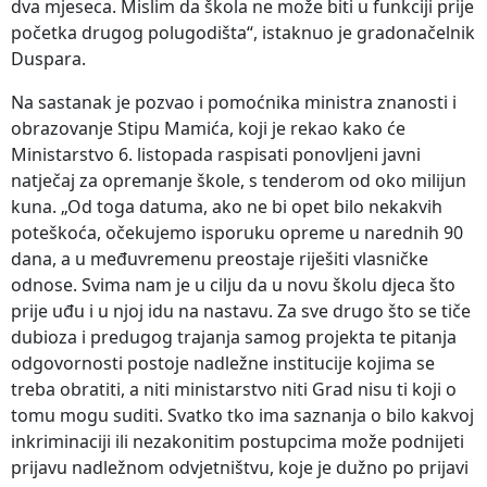
dva mjeseca. Mislim da škola ne može biti u funkciji prije
početka drugog polugodišta“, istaknuo je gradonačelnik
Duspara.
Na sastanak je pozvao i pomoćnika ministra znanosti i
obrazovanje Stipu Mamića, koji je rekao kako će
Ministarstvo 6. listopada raspisati ponovljeni javni
natječaj za opremanje škole, s tenderom od oko milijun
kuna. „Od toga datuma, ako ne bi opet bilo nekakvih
poteškoća, očekujemo isporuku opreme u narednih 90
dana, a u međuvremenu preostaje riješiti vlasničke
odnose. Svima nam je u cilju da u novu školu djeca što
prije uđu i u njoj idu na nastavu. Za sve drugo što se tiče
dubioza i predugog trajanja samog projekta te pitanja
odgovornosti postoje nadležne institucije kojima se
treba obratiti, a niti ministarstvo niti Grad nisu ti koji o
tomu mogu suditi. Svatko tko ima saznanja o bilo kakvoj
inkriminaciji ili nezakonitim postupcima može podnijeti
prijavu nadležnom odvjetništvu, koje je dužno po prijavi