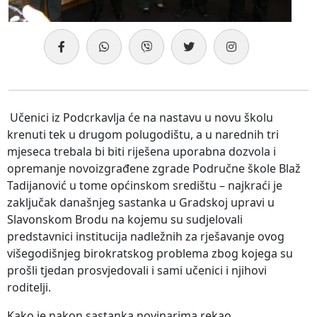
Učenici iz Podcrkavlja će na nastavu u novu školu
krenuti tek u drugom polugodištu, a u narednih tri
mjeseca trebala bi biti riješena uporabna dozvola i
opremanje novoizgrađene zgrade Područne škole Blaž
Tadijanović u tome općinskom središtu – najkraći je
zaključak današnjeg sastanka u Gradskoj upravi u
Slavonskom Brodu na kojemu su sudjelovali
predstavnici institucija nadležnih za rješavanje ovog
višegodišnjeg birokratskog problema zbog kojega su
prošli tjedan prosvjedovali i sami učenici i njihovi
roditelji.
Kako je nakon sastanka novinarima rekao