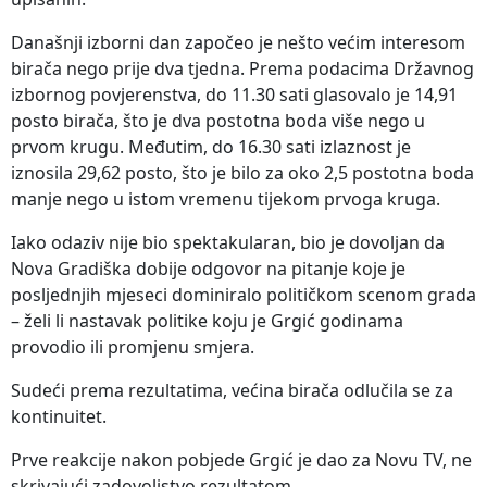
Današnji izborni dan započeo je nešto većim interesom
birača nego prije dva tjedna. Prema podacima Državnog
izbornog povjerenstva, do 11.30 sati glasovalo je 14,91
posto birača, što je dva postotna boda više nego u
prvom krugu. Međutim, do 16.30 sati izlaznost je
iznosila 29,62 posto, što je bilo za oko 2,5 postotna boda
manje nego u istom vremenu tijekom prvoga kruga.
Iako odaziv nije bio spektakularan, bio je dovoljan da
Nova Gradiška dobije odgovor na pitanje koje je
posljednjih mjeseci dominiralo političkom scenom grada
– želi li nastavak politike koju je Grgić godinama
provodio ili promjenu smjera.
Sudeći prema rezultatima, većina birača odlučila se za
kontinuitet.
Prve reakcije nakon pobjede Grgić je dao za Novu TV, ne
skrivajući zadovoljstvo rezultatom.