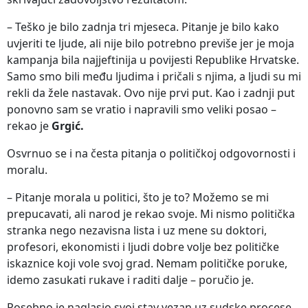
– Teško je bilo zadnja tri mjeseca. Pitanje je bilo kako
uvjeriti te ljude, ali nije bilo potrebno previše jer je moja
kampanja bila najjeftinija u povijesti Republike Hrvatske.
Samo smo bili među ljudima i pričali s njima, a ljudi su mi
rekli da žele nastavak. Ovo nije prvi put. Kao i zadnji put
ponovno sam se vratio i napravili smo veliki posao –
rekao je
Grgić.
Osvrnuo se i na česta pitanja o političkoj odgovornosti i
moralu.
– Pitanje morala u politici, što je to? Možemo se mi
prepucavati, ali narod je rekao svoje. Mi nismo politička
stranka nego nezavisna lista i uz mene su doktori,
profesori, ekonomisti i ljudi dobre volje bez političke
iskaznice koji vole svoj grad. Nemam političke poruke,
idemo zasukati rukave i raditi dalje – poručio je.
Posebno je naglasio svoj stav vezan uz sudske procese.