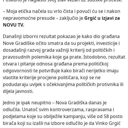
– Moja etička načela su vrlo čista i povući ću se i nakon
nepravomoćne presude – zaključio je
Grgić u izjavi za
NOVU TV.
Današnji izborni rezultat pokazao je kako dio građana
Nove Gradiške očito smatra da su projekti, investicije i
dosadašnji razvoj grada važniji kriterij od političkih i
pravosudnih polemika koje ga prate. Istodobno, rezultat
otvara i pitanje odnosa građana prema političkoj
odgovornosti te potvrđuje kako birači nerijetko imaju
vlastite kriterije procjene političara, koji se ne
podudaraju uvijek s očekivanjima političkih protivnika ili
dijela javnosti.
Jedno je ipak neupitno – Nova Gradiška danas je
odlučila. Unatoč svim kontroverzama, raspravama i
podjelama koje su obilježile kampanju, više od 58 posto
birača koji su izašli na izbore odlučilo je da Vinko Grgić