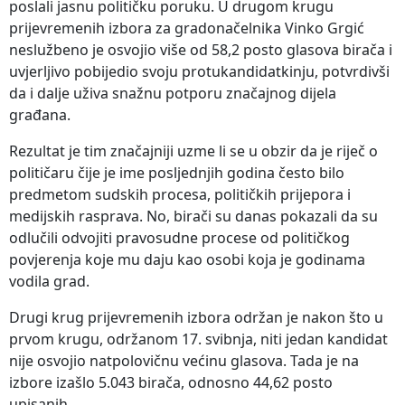
poslali jasnu političku poruku. U drugom krugu
prijevremenih izbora za gradonačelnika Vinko Grgić
neslužbeno je osvojio više od 58,2 posto glasova birača i
uvjerljivo pobijedio svoju protukandidatkinju, potvrdivši
da i dalje uživa snažnu potporu značajnog dijela
građana.
Rezultat je tim značajniji uzme li se u obzir da je riječ o
političaru čije je ime posljednjih godina često bilo
predmetom sudskih procesa, političkih prijepora i
medijskih rasprava. No, birači su danas pokazali da su
odlučili odvojiti pravosudne procese od političkog
povjerenja koje mu daju kao osobi koja je godinama
vodila grad.
Drugi krug prijevremenih izbora održan je nakon što u
prvom krugu, održanom 17. svibnja, niti jedan kandidat
nije osvojio natpolovičnu većinu glasova. Tada je na
izbore izašlo 5.043 birača, odnosno 44,62 posto
upisanih.