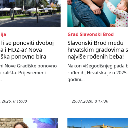
ija
Grad Slavonski Brod
li se ponoviti dvoboj
Slavonski Brod među
a i HDZ-a? Nova
hrvatskim gradovima 
iška ponovno bira
najviše rođenih beba!
ni Nove Gradiške ponovno
Nakon višegodišnjeg pada b
birališta. Prijevremeni
rođenih, Hrvatska je u 2025.
.
godini...
.2026. u 15:00
29.07.2026. u 17:30