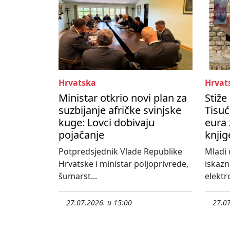
Hrvatska
Hrvat
Ministar otkrio novi plan za
Stiže
suzbijanje afričke svinjske
Tisuć
kuge: Lovci dobivaju
eura 
pojačanje
knjig
Potpredsjednik Vlade Republike
Mladi 
Hrvatske i ministar poljoprivrede,
iskazn
šumarst...
elektro
27.07.2026. u 15:00
27.07