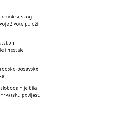
g demokratskog
je živote položili
vatskom
e i nestale
 Brodsko-posavske
ka.
sloboda nije bila
 hrvatsku povijest.