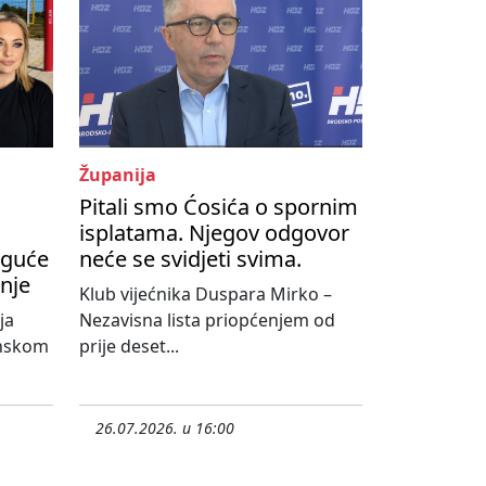
Županija
Pitali smo Ćosića o spornim
isplatama. Njegov odgovor
oguće
neće se svidjeti svima.
nje
Klub vijećnika Duspara Mirko –
ja
Nezavisna lista priopćenjem od
onskom
prije deset...
26.07.2026. u 16:00