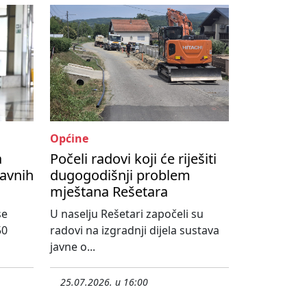
Općine
a
Počeli radovi koji će riješiti
žavnih
dugogodišnji problem
mještana Rešetara
se
U naselju Rešetari započeli su
50
radovi na izgradnji dijela sustava
javne o...
25.07.2026. u 16:00