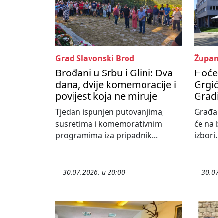
Grad Slavonski Brod
Župan
Brođani u Srbu i Glini: Dva
Hoće 
dana, dvije komemoracije i
Grgić
povijest koja ne miruje
Grad
Tjedan ispunjen putovanjima,
Građa
susretima i komemorativnim
će na 
programima iza pripadnik...
izbori..
30.07.2026. u 20:00
30.07