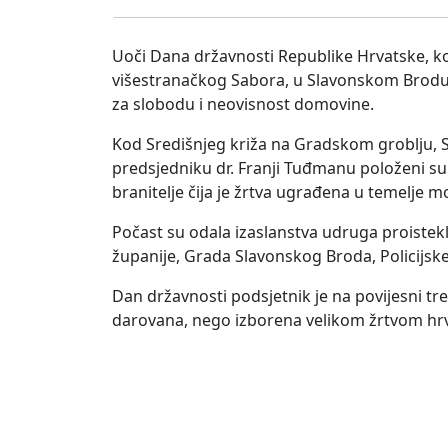
Uoči Dana državnosti Republike Hrvatske, ko
višestranačkog Sabora, u Slavonskom Brodu od
za slobodu i neovisnost domovine.
Kod Središnjeg križa na Gradskom groblju,
predsjedniku dr. Franji Tuđmanu položeni su v
branitelje čija je žrtva ugrađena u temelje 
Počast su odala izaslanstva udruga proistek
županije, Grada Slavonskog Broda, Policijsk
Dan državnosti podsjetnik je na povijesni tre
darovana, nego izborena velikom žrtvom hrvat