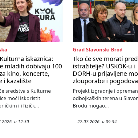
ska
Grad Slavonski Brod
 Kulturna iskaznica:
Tko će sve morati pred
e mladih dobivaju 100
istražitelje? USKOK-u i
za kino, koncerte,
DORH-u prijavljene m
e i kazalište
zlouporabe i pogodova
će sredstva s Kulturne
Projekt izgradnje i opreman
ice moći iskoristiti
odbojkaških terena u Slav
ničkim ili fizičk...
Brodu mogao...
.2026. u 12:30
27.07.2026. u 09:34