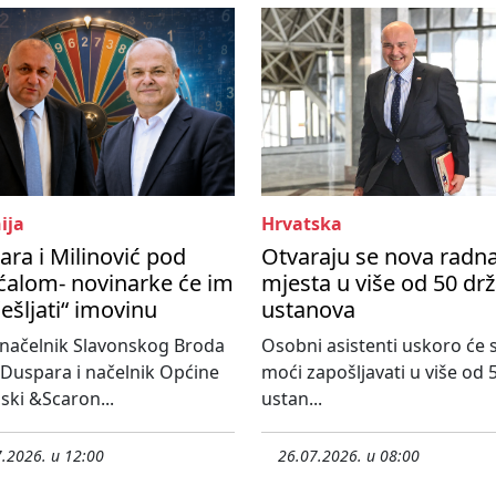
ija
Hrvatska
ra i Milinović pod
Otvaraju se nova radn
ćalom- novinarke će im
mjesta u više od 50 dr
ešljati“ imovinu
ustanova
načelnik Slavonskog Broda
Osobni asistenti uskoro će 
Duspara i načelnik Općine
moći zapošljavati u više od 
ski &Scaron...
ustan...
.2026. u 12:00
26.07.2026. u 08:00