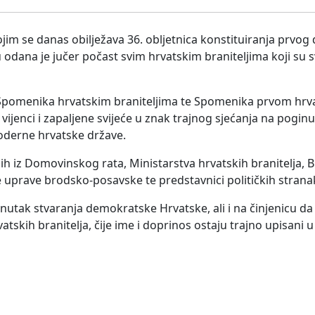
jim se danas obilježava 36. obljetnica konstituiranja prvo
ana je jučer počast svim hrvatskim braniteljima koji su svo
 Spomenika hrvatskim braniteljima te Spomenika prvom hr
ijenci i zapaljene svijeće u znak trajnog sjećanja na poginul
moderne hrvatske države.
lih iz Domovinskog rata, Ministarstva hrvatskih branitelja,
e uprave brodsko-posavske te predstavnici političkih strana
nutak stvaranja demokratske Hrvatske, ali i na činjenicu da 
skih branitelja, čije ime i doprinos ostaju trajno upisani u