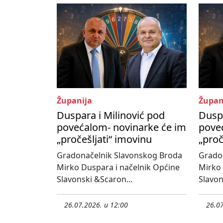
Županija
Župan
Duspara i Milinović pod
Duspa
povećalom- novinarke će im
pove
„pročešljati“ imovinu
„proč
Gradonačelnik Slavonskog Broda
Grado
Mirko Duspara i načelnik Općine
Mirko 
Slavonski &Scaron...
Slavon
26.07.2026. u 12:00
26.07