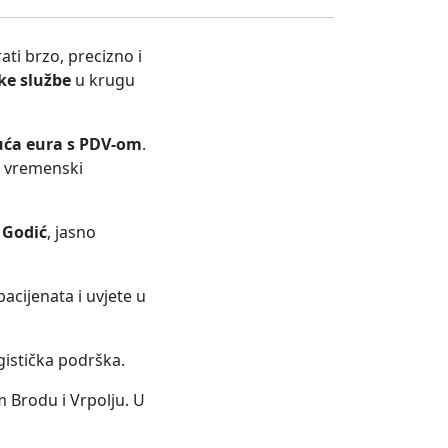
ati brzo, precizno i
ke službe
u krugu
suća eura s PDV-om
.
i vremenski
 Godić
, jasno
cijenata i uvjete u
gistička podrška.
 Brodu i Vrpolju. U