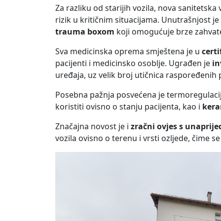
Za razliku od starijih vozila, nova sanitetsk
rizik u kritičnim situacijama. Unutrašnjost
trauma boxom
koji omogućuje brze zahvate
Sva medicinska oprema smještena je u
cert
pacijenti i medicinsko osoblje. Ugrađen je
in
uređaja, uz velik broj utičnica raspoređenih 
Posebna pažnja posvećena je termoregulaciji
koristiti ovisno o stanju pacijenta, kao i
kera
Značajna novost je i
zračni ovjes s unapri
vozila ovisno o terenu i vrsti ozljede, čime