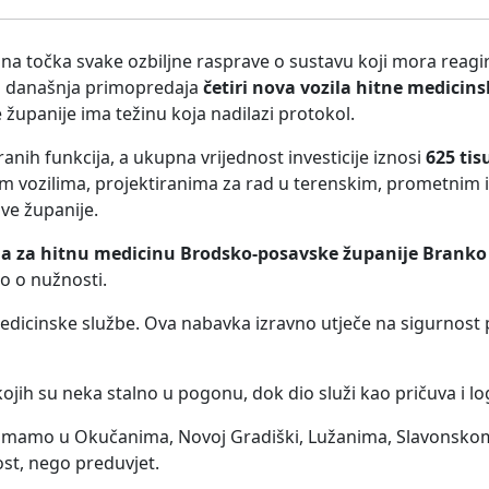
šna točka svake ozbiljne rasprave o sustavu koji mora reagir
to današnja primopredaja
četiri nova vozila hitne medicins
upanije ima težinu koja nadilazi protokol.
anih funkcija, a ukupna vrijednost investicije iznosi
625 ti
m vozilima, projektiranima za rad u terenskim, prometnim 
ve županije.
da za hitnu medicinu Brodsko-posavske županije Branko
go o nužnosti.
icinske službe. Ova nabavka izravno utječe na sigurnost pa
kojih su neka stalno u pogonu, dok dio služi kao pričuva i lo
 imamo u Okučanima, Novoj Gradiški, Lužanima, Slavonskom
st, nego preduvjet.