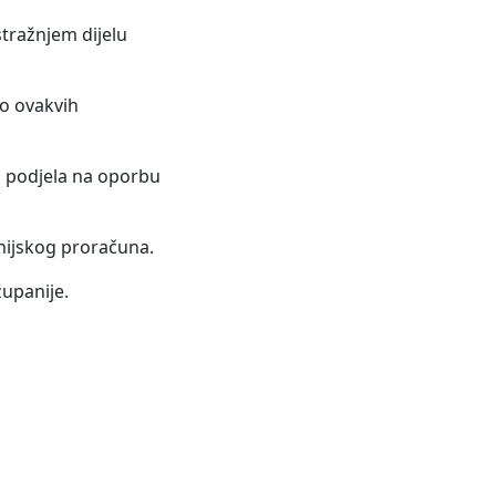
tražnjem dijelu
ko ovakvih
a podjela na oporbu
anijskog proračuna.
upanije.