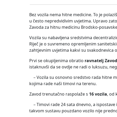
Bez vozila nema hitne medicine. To je polazi
u često nepredvidivim uvjetima. Upravo za
Zavoda za hitnu medicinu Brodsko-posavske ž
Vozila su nabavljena sredstvima decentralizir
Riječ je o suvremeno opremljenim sanitetski
zahtjevnim uvjetima kakvi su svakodnevica o
Prvi se okupljenima obratio
ravnatelj Zavo
istaknuvši da se ovdje ne radi o luksuzu, ne
– Vozila su osnovno sredstvo rada hitne med
kojima rade naši timovi na terenu.
Zavod trenutačno raspolaže s
16 vozila
, od 
– Timovi rade 24 sata dnevno, a ispostave
takvom sustavu pouzdano vozilo nije predno