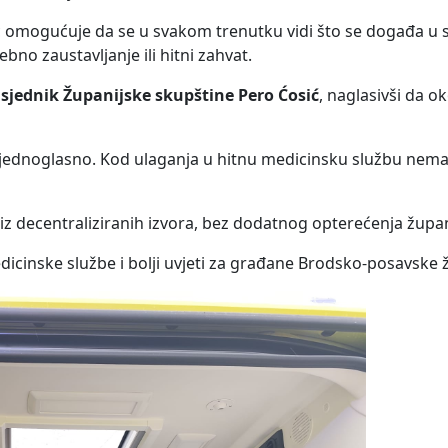
 omogućuje da se u svakom trenutku vidi što se događa u s
ebno zaustavljanje ili hitni zahvat.
sjednik Županijske skupštine Pero Ćosić
, naglasivši da o
 jednoglasno. Kod ulaganja u hitnu medicinsku službu nem
 iz decentraliziranih izvora, bez dodatnog opterećenja žup
cinske službe i bolji uvjeti za građane Brodsko-posavske ž