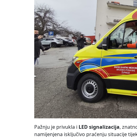
Pažnju je privukla i
LED signalizacija
, znatno
namijenjena isključivo praćenju situacije tij