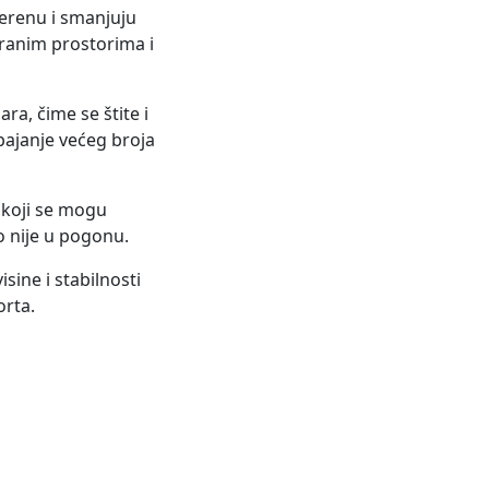
 terenu i smanjuju
iranim prostorima i
ara, čime se štite i
pajanje većeg broja
, koji se mogu
 nije u pogonu.
sine i stabilnosti
orta.