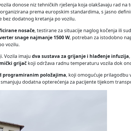
a vozila donose niz tehničkih rješenja koja olakšavaju rad na
 je organizirana prema europskim standardima, s jasno defin
 bez dodatnog kretanja po vozilu.
ificirane nosače
, testirane za situacije naglog kočenja ili sud
verter snage najmanje 1500 W
, potreban za istodobno na
po vozilu.
. Vozila imaju
dva sustava za grijanje i hlađenje infuzija
mički grijač
koji održava radnu temperaturu vozila dok ono
jed programiranim položajima
, koji omogućuje prilagodbu vi
 se smanjuju dodatna opterećenja za pacijente tijekom transp