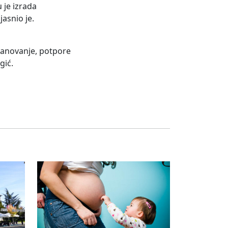
 je izrada
asnio je.
tanovanje, potpore
gić.