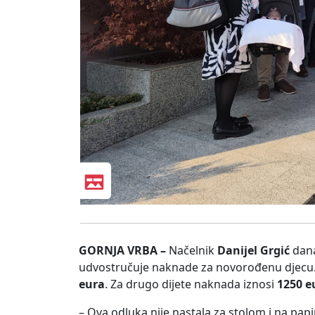
GORNJA VRBA –
Načelnik
Danijel Grgić
dana
udvostručuje naknade za novorođenu djecu. U
eura
. Za drugo dijete naknada iznosi
1250 e
– Ova odluka nije nastala za stolom i na pap