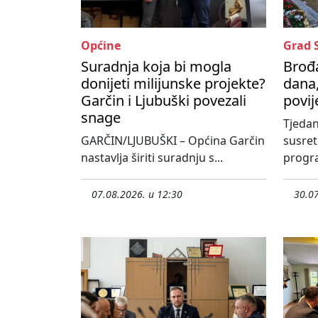
Općine
Grad 
Suradnja koja bi mogla
Brođa
donijeti milijunske projekte?
dana,
Garčin i Ljubuški povezali
povij
snage
Tjedan
GARČIN/LJUBUŠKI – Općina Garčin
susre
nastavlja širiti suradnju s...
progra
07.08.2026. u 12:30
30.07