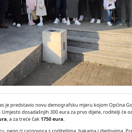
s je predstavio novu demografsku mjeru kojom Općina Go
mjesto dosadašnjih 300 eura za prvo dijete, roditelji će o
ura
, a za treće čak
1750 eura
.
iru, nego iz razgovora s roditeljima, bakama i djedovima. P