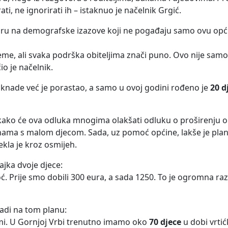
ati, ne ignorirati ih – istaknuo je načelnik Grgić.
ru na demografske izazove koji ne pogađaju samo ovu općinu
eme, ali svaka podrška obiteljima znači puno. Ovo nije samo
o je načelnik.
knade već je porastao, a samo u ovoj godini rođeno je
20 d
e kako će ova odluka mnogima olakšati odluku o proširenju obi
a nama s malom djecom. Sada, uz pomoć općine, lakše je plan
rekla je kroz osmijeh.
ajka dvoje djece:
ć. Prije smo dobili 300 eura, a sada 1250. To je ogromna raz
radi na tom planu:
remi. U Gornjoj Vrbi trenutno imamo oko
70 djece
u dobi vrtić