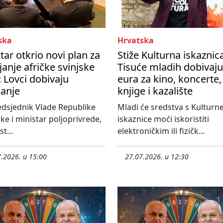
ska
Hrvatska
tar otkrio novi plan za
Stiže Kulturna iskaznic
janje afričke svinjske
Tisuće mladih dobivaju
 Lovci dobivaju
eura za kino, koncerte,
čanje
knjige i kazalište
dsjednik Vlade Republike
Mladi će sredstva s Kulturn
ke i ministar poljoprivrede,
iskaznice moći iskoristiti
t...
elektroničkim ili fizičk...
.2026. u 15:00
27.07.2026. u 12:30