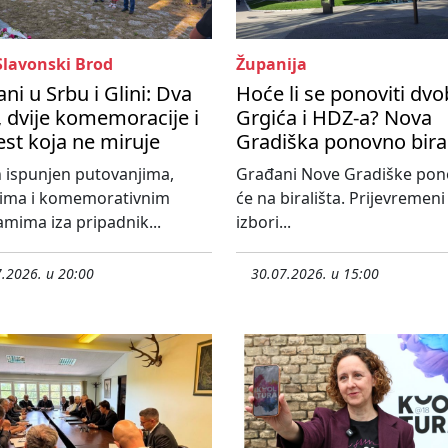
Slavonski Brod
Županija
ni u Srbu i Glini: Dva
Hoće li se ponoviti dvo
 dvije komemoracije i
Grgića i HDZ-a? Nova
est koja ne miruje
Gradiška ponovno bira
 ispunjen putovanjima,
Građani Nove Gradiške po
tima i komemorativnim
će na birališta. Prijevremeni
mima iza pripadnik...
izbori...
.2026. u 20:00
30.07.2026. u 15:00