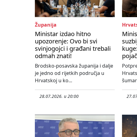
Županija
Hrvat
Ministar izdao hitno
Minis
upozorenje: Ovo bi svi
suzbi
svinjogojci i građani trebali
kuge:
odmah znati!
poja
Brodsko-posavska županija i dalje
Potpre
je jedno od rijetkih područja u
Hrvats
Hrvatskoj u ko...
šumars
28.07.2026. u 20:00
27.07