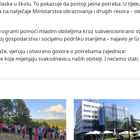
laska u školu. To pokazuje da postoji jasna potreba. U tijeku
 na natječaje Ministarstva obrazovanja i drugih resora – obj
i programi pomoći mladim obiteljima kroz subvencionirano s
oj gospodarstva i socijalnu podršku starijima – najavio je Gr
aže, vjeruju i otvoreno govore o potrebama zajednice:
koje mijenjaju svakodnevicu naših obitelji. I nećemo stati.