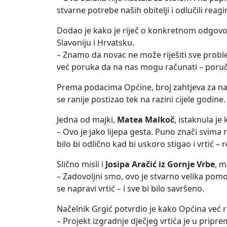
stvarne potrebe naših obitelji i odlučili reagir
Dodao je kako je riječ o konkretnom odgovo
Slavoniju i Hrvatsku.
– Znamo da novac ne može riješiti sve probl
već poruka da na nas mogu računati – poruči
Prema podacima Općine, broj zahtjeva za na
se ranije postizao tek na razini cijele godine.
Jedna od majki,
Matea Malkoč
, istaknula j
– Ovo je jako lijepa gesta. Puno znači svim
bilo bi odlično kad bi uskoro stigao i vrtić – 
Slično misli i
Josipa
Aračić iz Gornje Vrbe
, m
– Zadovoljni smo, ovo je stvarno velika pomo
se napravi vrtić – i sve bi bilo savršeno.
Načelnik Grgić potvrdio je kako Općina već 
– Projekt izgradnje dječjeg vrtića je u prip