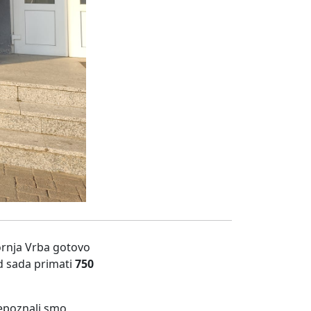
rnja Vrba gotovo
d sada primati
750
repoznali smo