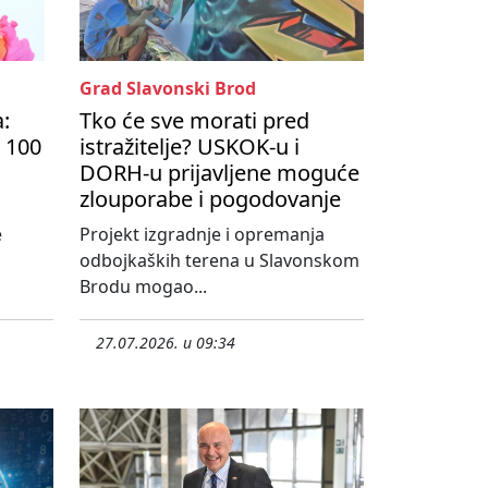
Grad Slavonski Brod
a:
Tko će sve morati pred
 100
istražitelje? USKOK-u i
DORH-u prijavljene moguće
zlouporabe i pogodovanje
e
Projekt izgradnje i opremanja
odbojkaških terena u Slavonskom
Brodu mogao...
27.07.2026. u 09:34