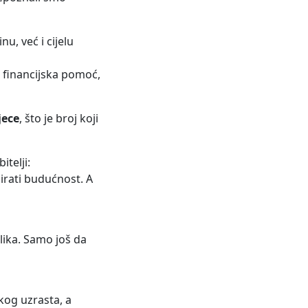
, već i cijelu
 financijska pomoć,
jece
, što je broj koji
telji:
irati budućnost. A
lika. Samo još da
kog uzrasta, a