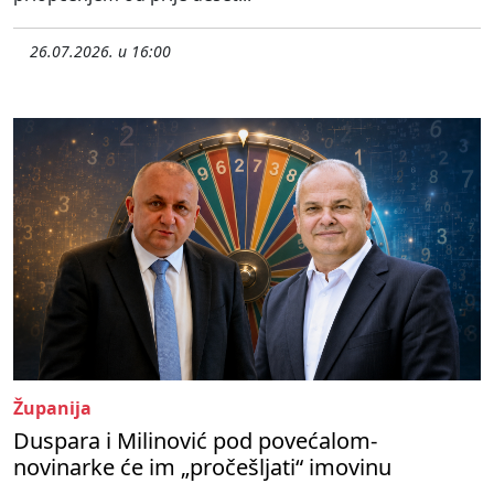
26.07.2026. u 16:00
Županija
Duspara i Milinović pod povećalom-
novinarke će im „pročešljati“ imovinu