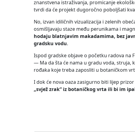
znanstvena istraživanja, promicanje ekološke
tvrdi da će projekt dugoročno poboljšati kval
No, izvan idiličnih vizualizacija i zelenih obe
osmišljavaju staze među perunikama i magn
hodaju blatnjavim makadamima, bez javne 
gradsku vodu
.
Ispod gradske objave o početku radova na F
— Ma da šta će nama u gradu voda, struja, kan
rođaka koje treba zaposliti u botaničkom vrt
I dok će nova oaza zasigurno biti lijep prizor
„svjež zrak“ iz botaničkog vrta ili bi im ipa