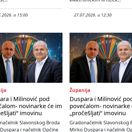
.2026. u 15:00
27.07.2026. u 12:30
ija
Županija
ra i Milinović pod
Duspara i Milinović po
ćalom- novinarke će im
povećalom- novinarke 
ešljati“ imovinu
„pročešljati“ imovinu
načelnik Slavonskog Broda
Gradonačelnik Slavonskog 
Duspara i načelnik Općine
Mirko Duspara i načelnik O