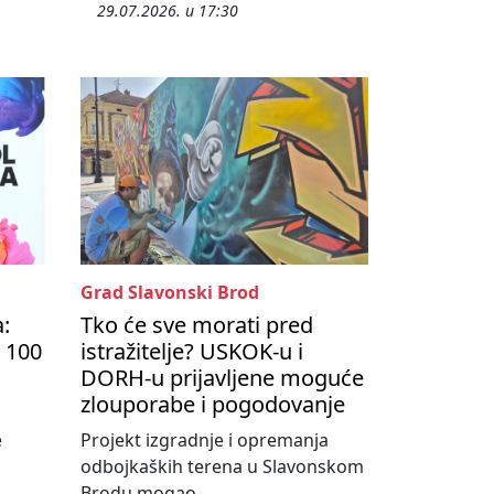
29.07.2026. u 17:30
Grad Slavonski Brod
a:
Tko će sve morati pred
 100
istražitelje? USKOK-u i
DORH-u prijavljene moguće
zlouporabe i pogodovanje
e
Projekt izgradnje i opremanja
odbojkaških terena u Slavonskom
Brodu mogao...