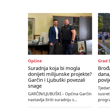
Općine
Grad 
Suradnja koja bi mogla
Brođa
donijeti milijunske projekte?
dana,
Garčin i Ljubuški povezali
povij
snage
Tjedan
GARČIN/LJUBUŠKI – Općina Garčin
susre
nastavlja širiti suradnju s...
progra