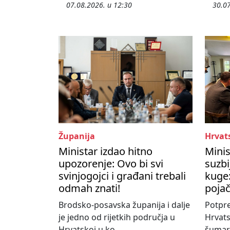
07.08.2026. u 12:30
30.07
Županija
Hrvat
Ministar izdao hitno
Minis
upozorenje: Ovo bi svi
suzbi
svinjogojci i građani trebali
kuge:
odmah znati!
poja
Brodsko-posavska županija i dalje
Potpre
je jedno od rijetkih područja u
Hrvats
Hrvatskoj u ko...
šumars