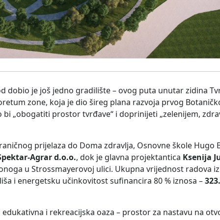
 dobio je još jedno gradilište – ovog puta unutar zidina T
oretum zone, koja je dio šireg plana razvoja prvog Botaničko
bi „obogatiti prostor tvrđave“ i doprinijeti „zelenijem, zdra
raničnog prijelaza do Doma zdravlja, Osnovne škole Hugo Ba
Spektar-Agrar d.o.o.
, dok je glavna projektantica
Ksenija J
noga u Strossmayerovoj ulici. Ukupna vrijednost radova i
liša i energetsku učinkovitost sufinancira 80 % iznosa –
323
i edukativna i rekreacijska oaza – prostor za nastavu na ot