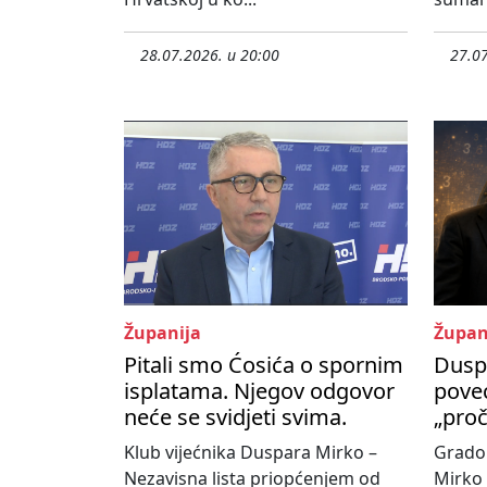
28.07.2026. u 20:00
27.07
Županija
Župan
Pitali smo Ćosića o spornim
Duspa
isplatama. Njegov odgovor
pove
neće se svidjeti svima.
„proč
Klub vijećnika Duspara Mirko –
Grado
Nezavisna lista priopćenjem od
Mirko 