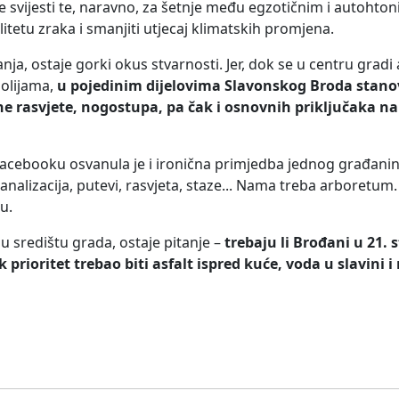
 svijesti te, naravno, za šetnje među egzotičnim i autohto
itetu zraka i smanjiti utjecaj klimatskih promjena.
ćanja, ostaje gorki okus stvarnosti. Jer, dok se u centru grad
olijama,
u pojedinim dijelovima Slavonskog Broda stanovn
rasvjete, nogostupa, pa čak i osnovnih priključaka na k
acebooku osvanula je i ironična primjedba jednog građanin
alizacija, putevi, rasvjeta, staze... Nama treba arboretum. 
u.
 u središtu grada, ostaje pitanje –
trebaju li Brođani u 21. s
k prioritet trebao biti asfalt ispred kuće, voda u slavini i