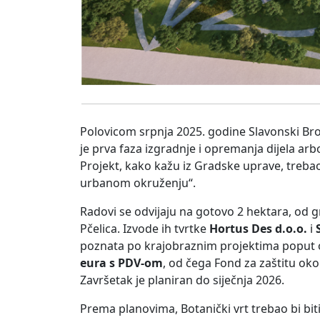
Polovicom srpnja 2025. godine Slavonski Brod
je prva faza izgradnje i opremanja dijela arb
Projekt, kako kažu iz Gradske uprave, trebao 
urbanom okruženju“.
Radovi se odvijaju na gotovo 2 hektara, od g
Pčelica. Izvode ih tvrtke
Hortus Des d.o.o.
i
poznata po krajobraznim projektima poput o
eura s PDV-om
, od čega Fond za zaštitu oko
Završetak je planiran do siječnja 2026.
Prema planovima, Botanički vrt trebao bi bit