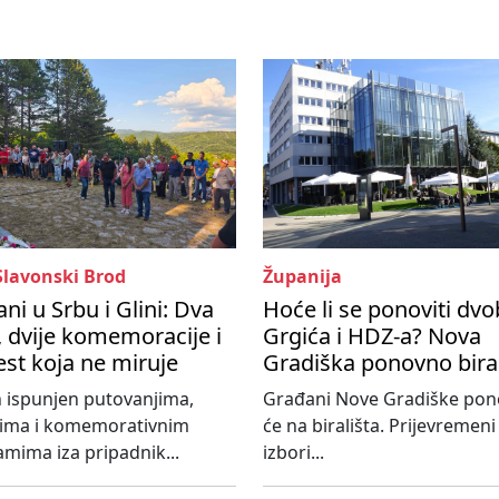
Slavonski Brod
Županija
ni u Srbu i Glini: Dva
Hoće li se ponoviti dvo
 dvije komemoracije i
Grgića i HDZ-a? Nova
est koja ne miruje
Gradiška ponovno bira
 ispunjen putovanjima,
Građani Nove Gradiške po
tima i komemorativnim
će na birališta. Prijevremeni
mima iza pripadnik...
izbori...