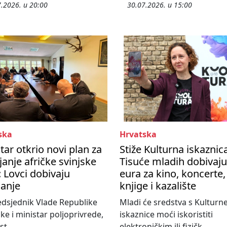
.2026. u 20:00
30.07.2026. u 15:00
ska
Hrvatska
tar otkrio novi plan za
Stiže Kulturna iskaznic
janje afričke svinjske
Tisuće mladih dobivaju
 Lovci dobivaju
eura za kino, koncerte,
čanje
knjige i kazalište
dsjednik Vlade Republike
Mladi će sredstva s Kulturn
ke i ministar poljoprivrede,
iskaznice moći iskoristiti
t...
elektroničkim ili fizičk...