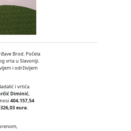
vrđave Brod. Počela
g vrta u Slavoniji.
vijem i održivijem
dalić i vrtića
určić Diminić
,
znosi
404.157,54
.326,03 eura
.
vorenom,