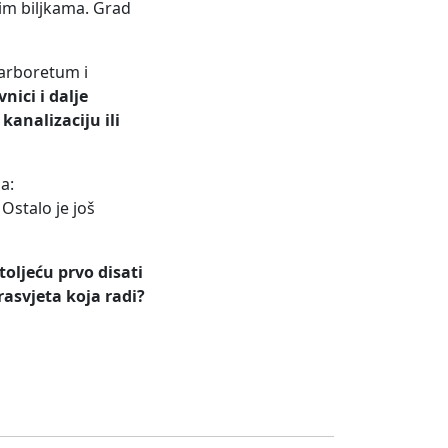
nim biljkama. Grad
i arboretum i
ici i dalje
analizaciju ili
a:
Ostalo je još
toljeću prvo disati
 rasvjeta koja radi?