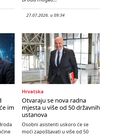
27.07.2026. u 09:34
Hrvatska
d
Otvaraju se nova radna
će im
mjesta u više od 50 državnih
ustanova
Broda
Osobni asistenti uskoro će se
pćine
moći zapošljavati u više od 50