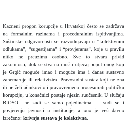
Kazneni progon korupcije u Hrvatskoj često se zadržava
na formalnim razinama i proceduralnim ispitivanjima.
Suštinske odgovornosti se razvodnjavaju u “kolektivnim
odlukama”, “sugestijama” i “provjerama”, koje u pravilu
nitko ne preuzima osobno. Sve to stvara privid
zakonitosti, dok se stvarna moć i utjecaj poput onog koji
je Grgić moguće imao i moguće ima i danas sustavno
zanemaruje ili relativizira. Pravosudni sustav koji ne zna
ili ne želi učinkovito i pravovremeno procesuirati političku
korupciju, u konačnici postaje njezin suučesnik. U slučaju
BIOSOL ne sudi se samo pojedincima — sudi se i
povjerenju javnosti u institucije, a ono je već davno
izrečeno
:
krivnja sustava je kolektivna.