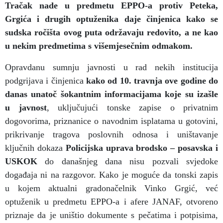
Tračak nade u predmetu EPPO-a protiv Peteka,
Grgića i drugih optuženika daje činjenica kako se
sudska ročišta ovog puta održavaju redovito, a ne kao
u nekim predmetima s višemjesečnim odmakom.
Opravdanu sumnju javnosti u rad nekih institucija
podgrijava i činjenica
kako od 10. travnja ove godine do
danas
unatoč šokantnim informacijama koje su izašle
u javnost
, uključujući
tonske zapise o privatnim
dogovorima, priznanice o navodnim isplatama u gotovini,
prikrivanje tragova poslovnih odnosa i uništavanje
ključnih dokaza
Policijska uprava brodsko – posavska i
USKOK
do današnjeg dana
nisu pozvali svjedoke
događaja ni na razgovor.
Kako je moguće da tonski zapis
u kojem aktualni gradonačelnik Vinko Grgić, već
optuženik u predmetu EPPO-a i afere JANAF, otvoreno
priznaje da je uništio dokumente s pečatima i potpisima,