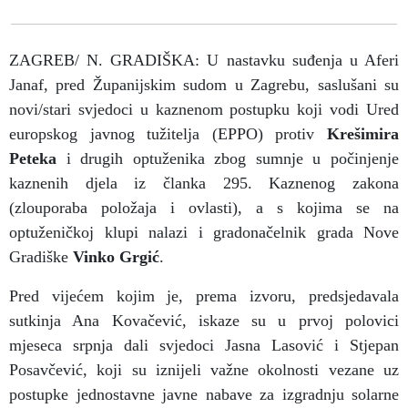
ZAGREB/ N. GRADIŠKA: U nastavku suđenja u Aferi
Janaf, pred Županijskim sudom u Zagrebu, saslušani su
novi/stari svjedoci u kaznenom postupku koji vodi Ured
europskog javnog tužitelja (EPPO) protiv
Krešimira
Peteka
i drugih optuženika zbog sumnje u počinjenje
kaznenih djela iz članka 295. Kaznenog zakona
(zlouporaba položaja i ovlasti), a s kojima se na
optuženičkoj klupi nalazi i gradonačelnik grada Nove
Gradiške
Vinko Grgić
.
Pred vijećem kojim je, prema izvoru, predsjedavala
sutkinja Ana Kovačević, iskaze su u prvoj polovici
mjeseca srpnja dali svjedoci Jasna Lasović i Stjepan
Posavčević, koji su iznijeli važne okolnosti vezane uz
postupke jednostavne javne nabave za izgradnju solarne