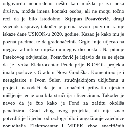
odgovorila neodređeno nešto kao možda je za neka
društva, možda imena kontakt osoba, ali ne mogu točno
reći da je bilo istodobno.
Stjepan Posavčević
, drugi
svjedok rasprave, također je prema izvoru potvrdio ranije
iskaze dane USKOK-u 2020. godine. Kazao je kako mu je
poznat predmet te da gradonačelnik Grgić “nije utjecao na
njegov rad niti se miješao u njegov dio posla”. Na pitanje
Petekovog odvjetnika, Posavčević je izjavio da se ne sjeća
da je tvrtka Elektrocentar Petek prije BIOSOL projekta
imala poslove s Gradom Nova Gradiška. Komentirao je i
nesuglasice s Ivom Šuler, stručnjakinjom uključenu u
projekt, navodeći da je u konačnici prihvatio njezino
mišljenje jer je ona bila stručnija i licencirana. Također je
naveo da je čuo kako je Fond za zaštitu okoliša
penalizirao Grad zbog ovog projekta, ali nije znao
potvrditi je li jedan od razloga bilo i angažiranje zajednice
ponuditelja Elektrocentar i MIPEK zbog specifičnih