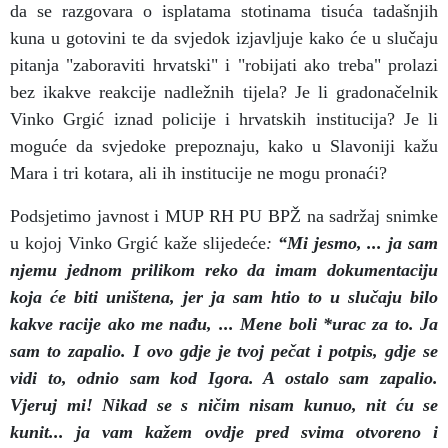
da se razgovara o isplatama stotinama tisuća tadašnjih
kuna u gotovini te da svjedok izjavljuje kako će u slučaju
pitanja "zaboraviti hrvatski" i "robijati ako treba" prolazi
bez ikakve reakcije nadležnih tijela? Je li gradonačelnik
Vinko Grgić iznad policije i hrvatskih institucija? Je li
moguće da svjedoke prepoznaju, kako u Slavoniji kažu
Mara i tri kotara, ali ih institucije ne mogu pronaći?
Podsjetimo javnost i MUP RH PU BPŽ na sadržaj snimke
u kojoj
Vinko Grgić kaže slijedeće
:
“
Mi jesmo, ... ja sam
njemu jednom prilikom reko da imam dokumentaciju
koja će biti uništena, jer ja sam htio to u slučaju bilo
kakve racije ako me nađu, ... Mene boli *urac za to. Ja
sam to zapalio. I ovo gdje je tvoj pečat i potpis, gdje se
vidi to, odnio sam kod Igora. A ostalo sam zapalio.
Vjeruj mi! Nikad se s ničim nisam kunuo, nit ću se
kunit... ja vam kažem ovdje pred svima otvoreno i