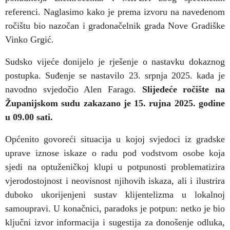
referenci. Naglasimo kako je prema izvoru na navedenom
ročištu bio nazočan i gradonačelnik grada Nove Gradiške
Vinko Grgić.
Sudsko vijeće donijelo je rješenje o nastavku dokaznog
postupka. Suđenje se nastavilo 23. srpnja 2025. kada je
navodno svjedočio Alen Farago.
Slijedeće ročište na
Županijskom sudu zakazano je 15. rujna 2025. godine
u 09.00 sati.
Općenito govoreći situacija u kojoj svjedoci iz gradske
uprave iznose iskaze o radu pod vodstvom osobe koja
sjedi na optuženičkoj klupi u potpunosti problematizira
vjerodostojnost i neovisnost njihovih iskaza, ali i ilustrira
duboko ukorijenjeni sustav klijentelizma u lokalnoj
samoupravi. U konačnici, paradoks je potpun: netko je bio
ključni izvor informacija i sugestija za donošenje odluka,