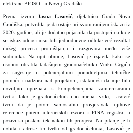
elektrane BIOSOL u Novoj Gradiški.
Prema izvoru
Jasna Lasović
, djelatnica Grada Nova
Gradiška, potvrdila je da ostaje pri svom ranijem iskazu iz
2020. godine, ali je dodatno pojasnila da postupci na koje
se iskaz odnosi nisu bili jednodnevne odluke već rezultat
dužeg procesa promišljanja i razgovora među više
sudionika. Na upit obrane, Lasović je izjavila kako se
osobno obratila tadašnjem gradonačelniku Vinku Grgiću
za sugestije o potencijalnim ponuditeljima tehničke
pomoći i nadzora nad projektom, istaknuvši da nije bila
dovoljno upoznata s kompetencijama zainteresiranih
tvrtki. Iako je gradonačelnik dao imena tvrtki, Lasović
tvrdi da je potom samostalno provjeravala njihove
reference putem internetskih izvora i FINA registra, a
pozivi su poslani tek nakon tih provjera. Na pitanje je li
dobila i adrese tih tvrtki od gradonačelnika, Lasović je