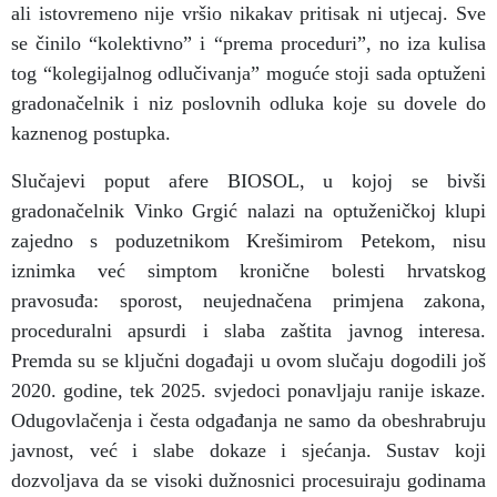
ali istovremeno nije vršio nikakav pritisak ni utjecaj. Sve
se činilo “kolektivno” i “prema proceduri”, no iza kulisa
tog “kolegijalnog odlučivanja” moguće stoji sada optuženi
gradonačelnik i niz poslovnih odluka koje su dovele do
kaznenog postupka.
Slučajevi poput afere BIOSOL, u kojoj se bivši
gradonačelnik Vinko Grgić nalazi na optuženičkoj klupi
zajedno s poduzetnikom Krešimirom Petekom, nisu
iznimka već simptom kronične bolesti hrvatskog
pravosuđa: sporost, neujednačena primjena zakona,
proceduralni apsurdi i slaba zaštita javnog interesa.
Premda su se ključni događaji u ovom slučaju dogodili još
2020. godine, tek 2025. svjedoci ponavljaju ranije iskaze.
Odugovlačenja i česta odgađanja ne samo da obeshrabruju
javnost, već i slabe dokaze i sjećanja. Sustav koji
dozvoljava da se visoki dužnosnici procesuiraju godinama