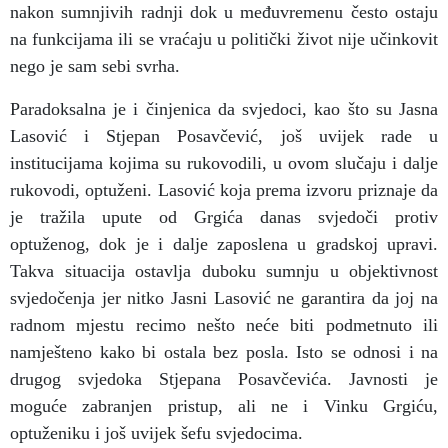
nakon sumnjivih radnji dok u međuvremenu često ostaju
na funkcijama ili se vraćaju u politički život nije učinkovit
nego je sam sebi svrha.
Paradoksalna je i činjenica da svjedoci, kao što su Jasna
Lasović i Stjepan Posavčević, još uvijek rade u
institucijama kojima su rukovodili, u ovom slučaju i dalje
rukovodi, optuženi. Lasović koja prema izvoru priznaje da
je tražila upute od Grgića danas svjedoči protiv
optuženog, dok je i dalje zaposlena u gradskoj upravi.
Takva situacija ostavlja duboku sumnju u objektivnost
svjedočenja jer nitko Jasni Lasović ne garantira da joj na
radnom mjestu recimo nešto neće biti podmetnuto ili
namješteno kako bi ostala bez posla. Isto se odnosi i na
drugog svjedoka Stjepana Posavčevića. Javnosti je
moguće zabranjen pristup, ali ne i Vinku Grgiću,
optuženiku i još uvijek šefu svjedocima.