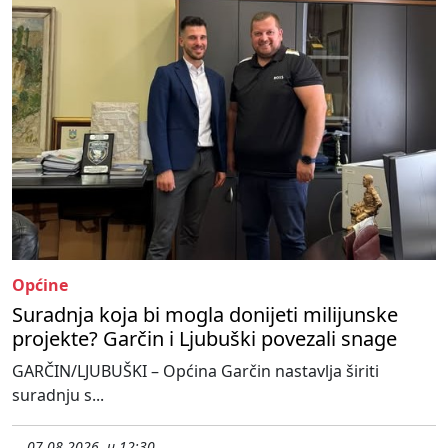
Općine
Suradnja koja bi mogla donijeti milijunske
projekte? Garčin i Ljubuški povezali snage
GARČIN/LJUBUŠKI – Općina Garčin nastavlja širiti
suradnju s...
07.08.2026. u 12:30