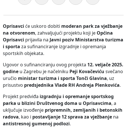
Oprisavci
će uskoro dobiti
moderan park za vježbanje
na otvorenom
, zahvaljujući projektu koji je
Općina
Oprisavci
prijavila na
Javni poziv Ministarstva turizma
i sporta
za sufinanciranje izgradnje i opremanja
sportskih objekata.
Ugovor o sufinanciranju ovog projekta
12. veljače 2025.
godine
u Zagrebu je načelniku
Peji Kovačeviću
svečano
uručio
ministar turizma i sporta Tonči Glavina
, uz
prisustvo
predsjednika Vlade RH Andreja Plenkovića
.
Projekt predviđa
izgradnju i opremanje sportskog
parka u blizini Društvenog doma u Oprisavcima
, a
uključuje izvođenje
pripremnih, zemljanih i betonskih
radova
, kao i
postavljanje 12 sprava za vježbanje
na
antistresnoj gumenoj podlozi
.