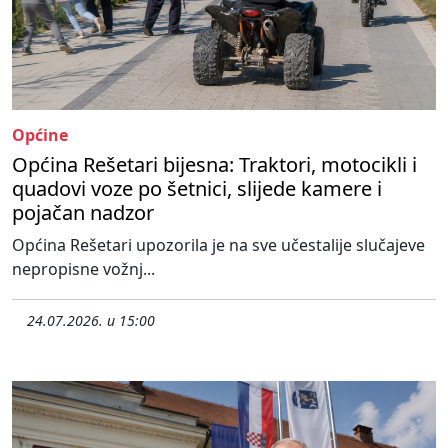
Općine
Općina Rešetari bijesna: Traktori, motocikli i
quadovi voze po šetnici, slijede kamere i
pojačan nadzor
Općina Rešetari upozorila je na sve učestalije slučajeve
nepropisne vožnj...
24.07.2026. u 15:00