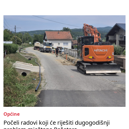
Općine
Počeli radovi koji će riješiti dugogodišnji