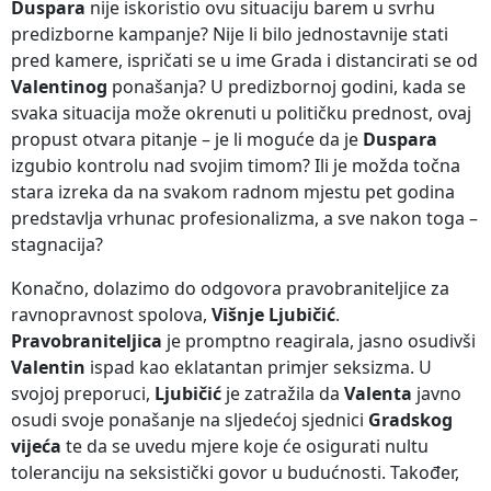
Duspara
nije iskoristio ovu situaciju barem u svrhu
predizborne kampanje? Nije li bilo jednostavnije stati
pred kamere, ispričati se u ime Grada i distancirati se od
Valentinog
ponašanja? U predizbornoj godini, kada se
svaka situacija može okrenuti u političku prednost, ovaj
propust otvara pitanje – je li moguće da je
Duspara
izgubio kontrolu nad svojim timom? Ili je možda točna
stara izreka da na svakom radnom mjestu pet godina
predstavlja vrhunac profesionalizma, a sve nakon toga –
stagnacija?
Konačno, dolazimo do odgovora pravobraniteljice za
ravnopravnost spolova,
Višnje Ljubičić
.
Pravobraniteljica
je promptno reagirala, jasno osudivši
Valentin
ispad kao eklatantan primjer seksizma. U
svojoj preporuci,
Ljubičić
je zatražila da
Valenta
javno
osudi svoje ponašanje na sljedećoj sjednici
Gradskog
vijeća
te da se uvedu mjere koje će osigurati nultu
toleranciju na seksistički govor u budućnosti. Također,