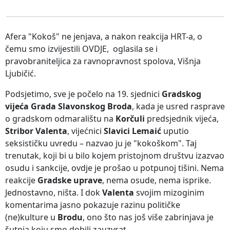
Afera "Kokoš" ne jenjava, a nakon reakcija HRT-a, o
čemu smo izvijestili OVDJE, oglasila se i
pravobraniteljica za ravnopravnost spolova, Višnja
Ljubičić.
Podsjetimo, sve je počelo na 19. sjednici
Gradskog
vijeća Grada Slavonskog Broda
, kada je usred rasprave
o gradskom odmaralištu na
Korčuli
predsjednik vijeća,
Stribor Valenta
, vijećnici
Slavici Lemaić
uputio
seksističku uvredu – nazvao ju je "kokoškom". Taj
trenutak, koji bi u bilo kojem pristojnom društvu izazvao
osudu i sankcije, ovdje je prošao u potpunoj tišini. Nema
reakcije
Gradske uprave
, nema osude, nema isprike.
Jednostavno, ništa. I dok
Valenta
svojim mizoginim
komentarima jasno pokazuje razinu političke
(ne)kulture u
Brodu
, ono što nas još više zabrinjava je
šutnja koju smo dobili zauzvrat.