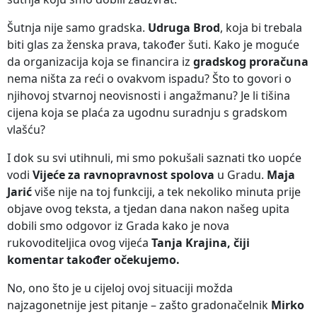
Šutnja nije samo gradska.
Udruga Brod
, koja bi trebala
biti glas za ženska prava, također šuti. Kako je moguće
da organizacija koja se financira iz
gradskog proračuna
nema ništa za reći o ovakvom ispadu? Što to govori o
njihovoj stvarnoj neovisnosti i angažmanu? Je li tišina
cijena koja se plaća za ugodnu suradnju s gradskom
vlašću?
I dok su svi utihnuli, mi smo pokušali saznati tko uopće
vodi
Vijeće za ravnopravnost spolova
u Gradu.
Maja
Jarić
više nije na toj funkciji, a tek nekoliko minuta prije
objave ovog teksta, a tjedan dana nakon našeg upita
dobili smo odgovor iz Grada kako je nova
rukovoditeljica ovog vijeća
Tanja Krajina, čiji
komentar također očekujemo.
No, ono što je u cijeloj ovoj situaciji možda
najzagonetnije jest pitanje – zašto gradonačelnik
Mirko