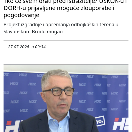
Tko će sve morati pred istražitelje? USKOK-u i
DORH-u prijavljene moguće zlouporabe i
pogodovanje
Projekt izgradnje i opremanja odbojkaških terena u
Slavonskom Brodu mogao...
27.07.2026. u 09:34