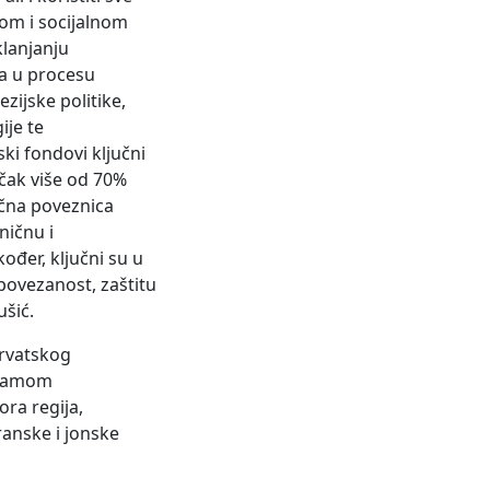
om i socijalnom
klanjanju
a u procesu
zijske politike,
ije te
ki fondovi ključni
čak više od 70%
učna poveznica
ničnu i
đer, ključni su u
 povezanost, zaštitu
ušić.
Hrvatskog
ogramom
ra regija,
ranske i jonske