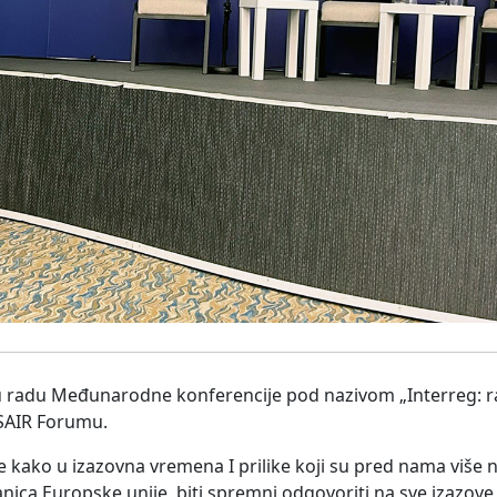
u radu Međunarodne konferencije pod nazivom „Interreg: raz
USAIR Forumu.
e kako u izazovna vremena I prilike koji su pred nama viš
ca Europske unije, biti spremni odgovoriti na sve izazove, al