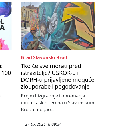
Grad Slavonski Brod
a:
Tko će sve morati pred
 100
istražitelje? USKOK-u i
DORH-u prijavljene moguće
zlouporabe i pogodovanje
e
Projekt izgradnje i opremanja
odbojkaških terena u Slavonskom
Brodu mogao...
27.07.2026. u 09:34