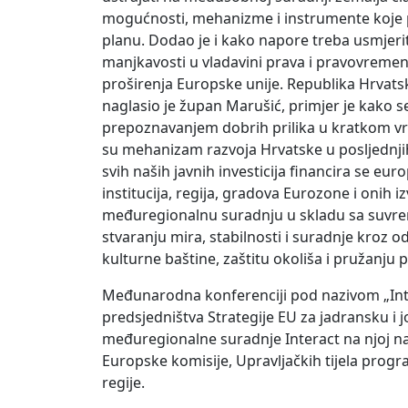
mogućnosti, mehanizme i instrumente koje p
planu. Dodao je i kako napore treba usmjeriti 
manjkavosti u vladavini prava i pravovreme
proširenja Europske unije. Republika Hrvatsk
naglasio je župan Marušić, primjer je kako s
prepoznavanjem dobrih prilika u kratkom vre
su mehanizam razvoja Hrvatske u posljednjih
svih naših javnih investicija financira se e
institucija, regija, gradova Eurozone i onih 
međuregionalnu suradnju u skladu sa suvrem
stvaranju mira, stabilnosti i suradnje kroz 
kulturne baštine, zaštitu okoliša i pružanju 
Međunarodna konferenciji pod nazivom „Inter
predsjedništva Strategije EU za jadransku i
međuregionalne suradnje Interact na njoj n
Europske komisije, Upravljačkih tijela progra
regije.