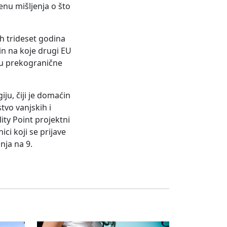
enu mišljenja o što
ih trideset godina
čin na koje drugi EU
ju prekogranične
ju, čiji je domaćin
tvo vanjskih i
ity Point projektni
ci koji se prijave
nja na 9.