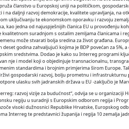
ruža članstvo u Europskoj uniji na političkom, gospodarsk
i na daljnji razvoj demokracije, kvalitete upravljanja, na ot
nom uključivanju te ekonomskom oporavku i razvoju zemalj
a, kao jedna od najuspješnijih članica EU u provođenju kohe
e kvalitetnom suradnjom s ostalim zemljama članicama i reg
menu može stvarati bolja sredina za život građana. Europs
 deset godina zahvaljujući kojima je BDP povećan za 5%, a 
uropskim sredstvima. Dodao je kako su Interreg programi klj
izvan nje i model koji o objedinjuje transnacionalnu, transgra
enim standardima i brojnim primjerima širom Europe. Tako
održivi gospodarski razvoj, bolju prometnu i infrastrukturnu
potpore ulasku svih jadranskih država u EU -zaključio je Mar
reg: razvoj vizije za budućnost“, odvija se u organizaciji 
 jonsku regiju u suradnji s Europskim odborom regija i Pr
azoče visoki dužnosnici Republike Hrvatske, Europskog odbo
ma Interreg te predstavnici županija i regija 10 zemalja jad