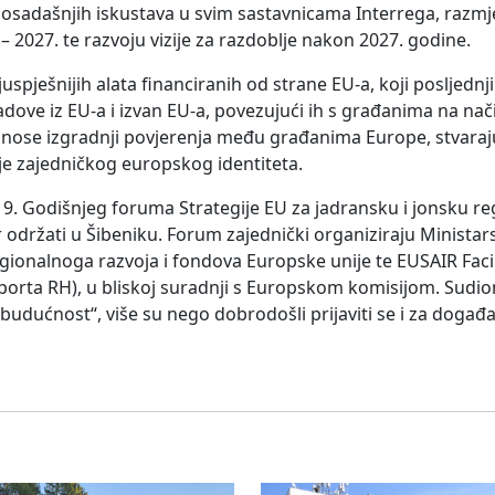
dosadašnjih iskustava u svim sastavnicama Interrega, razmj
– 2027. te razvoju vizije za razdoblje nakon 2027. godine.
spješnijih alata financiranih od strane EU-a, koji posljednj
gradove iz EU-a i izvan EU-a, povezujući ih s građanima na na
onose izgradnji povjerenja među građanima Europe, stvara
nje zajedničkog europskog identiteta.
 Godišnjeg foruma Strategije EU za jadransku i jonsku regi
 održati u Šibeniku. Forum zajednički organiziraju Ministars
ionalnoga razvoja i fondova Europske unije te EUSAIR Facil
porta RH), u bliskoj suradnji s Europskom komisijom. Sudioni
a budućnost“, više su nego dobrodošli prijaviti se i za događa