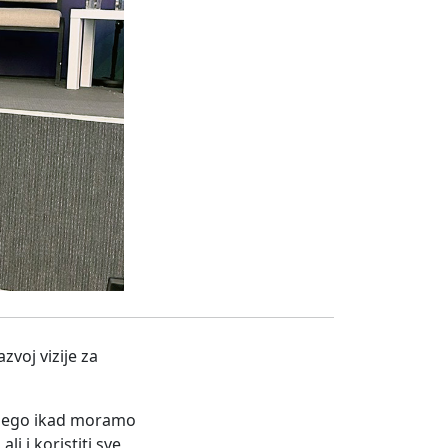
voj vizije za
e nego ikad moramo
i i koristiti sve