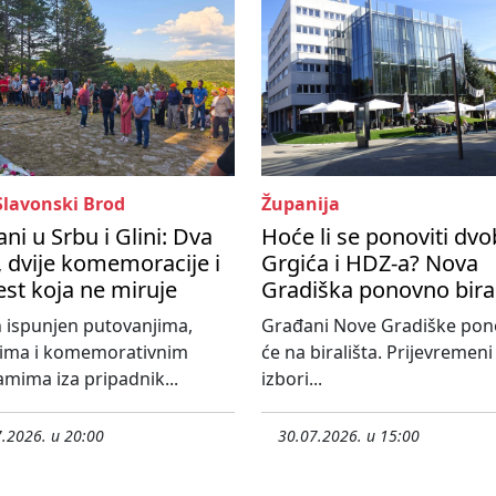
Slavonski Brod
Županija
ni u Srbu i Glini: Dva
Hoće li se ponoviti dvo
 dvije komemoracije i
Grgića i HDZ-a? Nova
est koja ne miruje
Gradiška ponovno bira
 ispunjen putovanjima,
Građani Nove Gradiške po
tima i komemorativnim
će na birališta. Prijevremeni
mima iza pripadnik...
izbori...
.2026. u 20:00
30.07.2026. u 15:00