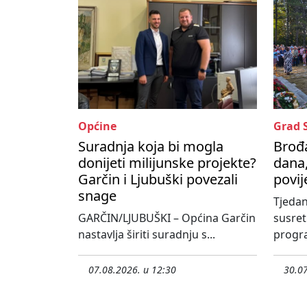
Općine
Grad 
Suradnja koja bi mogla
Brođa
donijeti milijunske projekte?
dana,
Garčin i Ljubuški povezali
povij
snage
Tjedan
GARČIN/LJUBUŠKI – Općina Garčin
susre
nastavlja širiti suradnju s...
progra
07.08.2026. u 12:30
30.07