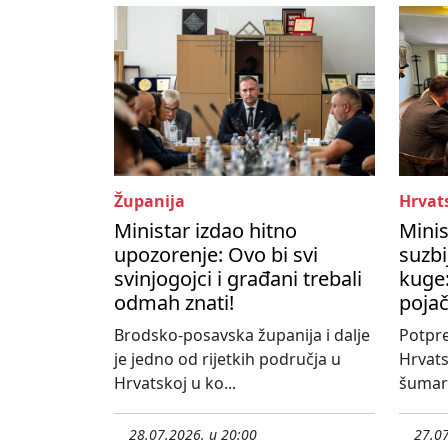
Županija
Hrvat
Ministar izdao hitno
Minis
upozorenje: Ovo bi svi
suzbi
svinjogojci i građani trebali
kuge:
odmah znati!
poja
Brodsko-posavska županija i dalje
Potpre
je jedno od rijetkih područja u
Hrvats
Hrvatskoj u ko...
šumars
28.07.2026. u 20:00
27.07