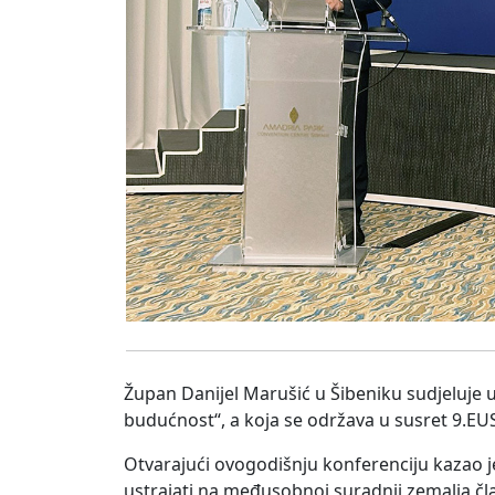
Župan Danijel Marušić u Šibeniku sudjeluje 
budućnost“, a koja se održava u susret 9.E
Otvarajući ovogodišnju konferenciju kazao j
ustrajati na međusobnoj suradnji zemalja člani