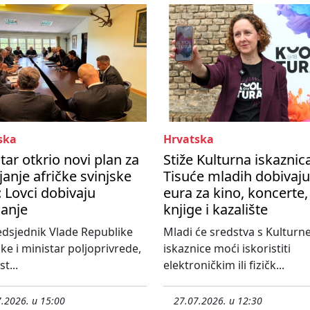
ska
Hrvatska
tar otkrio novi plan za
Stiže Kulturna iskaznic
janje afričke svinjske
Tisuće mladih dobivaju
 Lovci dobivaju
eura za kino, koncerte,
čanje
knjige i kazalište
dsjednik Vlade Republike
Mladi će sredstva s Kulturn
ke i ministar poljoprivrede,
iskaznice moći iskoristiti
t...
elektroničkim ili fizičk...
.2026. u 15:00
27.07.2026. u 12:30