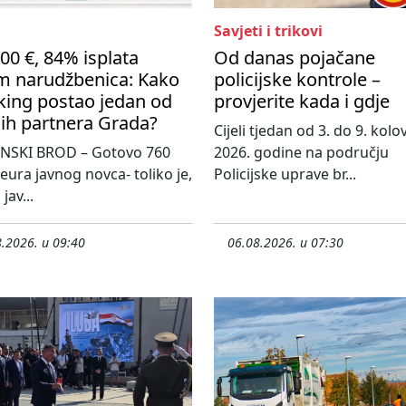
Savjeti i trikovi
00 €, 84% isplata
Od danas pojačane
m narudžbenica: Kako
policijske kontrole –
king postao jedan od
provjerite kada i gdje
ih partnera Grada?
Cijeli tjedan od 3. do 9. kol
NSKI BROD – Gotovo 760
2026. godine na području
 eura javnog novca- toliko je,
Policijske uprave br...
jav...
.2026. u 09:40
06.08.2026. u 07:30