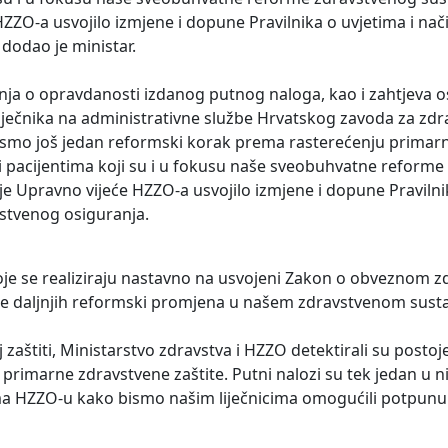
ZZO-a usvojilo izmjene i dopune Pravilnika o uvjetima i nač
dodao je ministar.
anja o opravdanosti izdanog putnog naloga, kao i zahtjeva 
iječnika na administrativne službe Hrvatskog zavoda za zd
li smo još jedan reformski korak prema rasterećenju primar
titi pacijentima koji su i u fokusu naše sveobuhvatne reform
 je Upravno vijeće HZZO-a usvojilo izmjene i dopune Pravilni
vstvenog osiguranja.
 koje se realiziraju nastavno na usvojeni Zakon o obveznom
nje daljnjih reformski promjena u našem zdravstvenom sust
zaštiti, Ministarstvo zdravstva i HZZO detektirali su posto
primarne zdravstvene zaštite. Putni nalozi su tek jedan u n
ma HZZO-u kako bismo našim liječnicima omogućili potpun