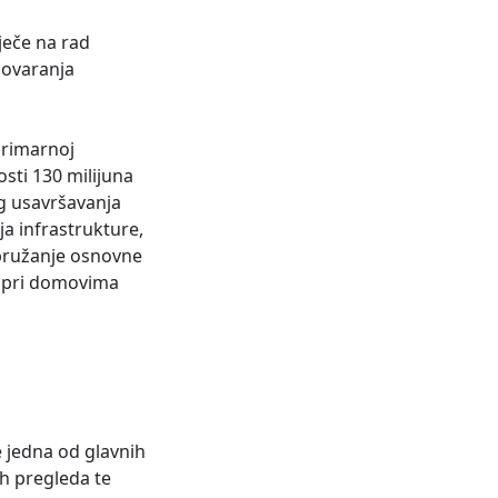
ječe na rad
govaranja
primarnoj
osti 130 milijuna
kog usavršavanja
ja infrastrukture,
a pružanje osnovne
je pri domovima
 jedna od glavnih
ih pregleda te