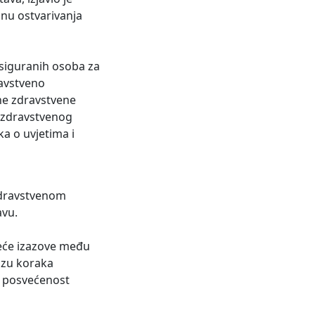
inu ostvarivanja
osiguranih osoba za
ravstveno
ne zdravstvene
e zdravstvenog
ka o uvjetima i
 zdravstvenom
avu.
jeće izazove među
izu koraka
u posvećenost