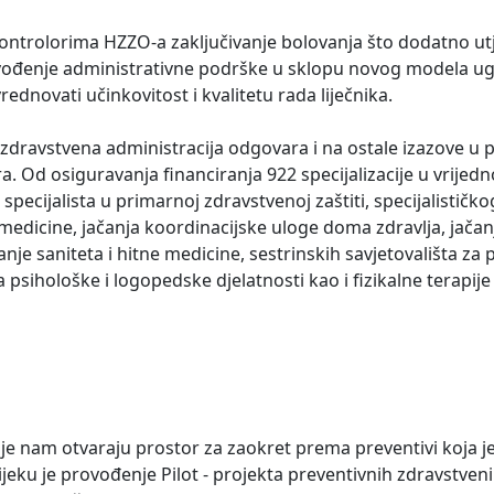
ntrolorima HZZO-a zaključivanje bolovanja što dodatno ut
 uvođenje administrativne podrške u sklopu novog modela u
rednovati učinkovitost i kvalitetu rada liječnika.
 zdravstvena administracija odgovara i na ostale izazove u 
a. Od osiguravanja financiranja 922 specijalizacije u vrijedn
 specijalista u primarnoj zdravstvenoj zaštiti, specijalistič
 medicine, jačanja koordinacijske uloge doma zdravlja, jačan
anje saniteta i hitne medicine, sestrinskih savjetovališta z
 psihološke i logopedske djelatnosti kao i fizikalne terapi
e nam otvaraju prostor za zaokret prema preventivi koja je
eku je provođenje Pilot - projekta preventivnih zdravstven