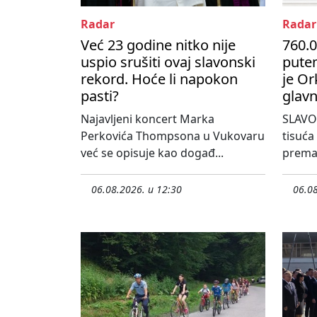
Radar
Radar
Već 23 godine nitko nije
760.0
uspio srušiti ovaj slavonski
pute
rekord. Hoće li napokon
je Or
pasti?
glavn
Najavljeni koncert Marka
SLAVO
Perkovića Thompsona u Vukovaru
tisuća
već se opisuje kao događ...
prema 
06.08.2026. u 12:30
06.08