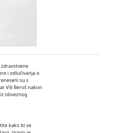
e zdravstvene
ere i odlučivanja o
reneseni su s
ar Vili Beroš nakon
a iz obveznog
ite kako bi se
va, izjavio je