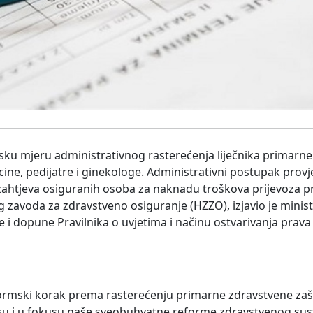
msku mjeru administrativnog rasterećenja liječnika primarn
icine, pedijatre i ginekologe. Administrativni postupak provj
zahtjeva osiguranih osoba za naknadu troškova prijevoza p
g zavoda za zdravstveno osiguranje (HZZO), izjavio je minist
e i dopune Pravilnika o uvjetima i načinu ostvarivanja prav
eformski korak prema rasterećenju primarne zdravstvene zašt
ji su i u fokusu naše sveobuhvatne reforme zdravstvenog susta