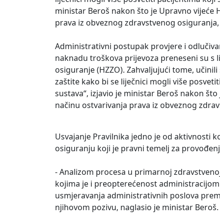
ministar Beroš nakon što je Upravno vijeće H
prava iz obveznog zdravstvenog osiguranja, 
Administrativni postupak provjere i odlučiv
naknadu troškova prijevoza preneseni su s l
osiguranje (HZZO). Zahvaljujući tome, učini
zaštite kako bi se liječnici mogli više posve
sustava“, izjavio je ministar Beroš nakon što
načinu ostvarivanja prava iz obveznog zdra
Usvajanje Pravilnika jedno je od aktivnosti
osiguranju koji je pravni temelj za provođe
- Analizom procesa u primarnoj zdravstvenoj 
kojima je i preopterećenost administracijom 
usmjeravanja administrativnih poslova pre
njihovom pozivu, naglasio je ministar Beroš.