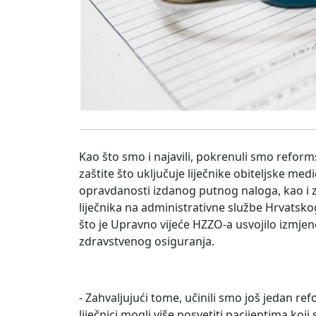
Kao što smo i najavili, pokrenuli smo refor
zaštite što uključuje liječnike obiteljske med
opravdanosti izdanog putnog naloga, kao i 
liječnika na administrativne službe Hrvatsko
što je Upravno vijeće HZZO-a usvojilo izmjen
zdravstvenog osiguranja.
- Zahvaljujući tome, učinili smo još jedan r
liječnici mogli više posvetiti pacijentima ko