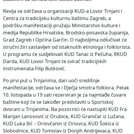
Revija se održava u organizaciji KUD-a Lovor Trnjani i
Centra za tradicijsku kulturnu baštinu Zagreb, a
podršku manifestaciji pružaju Ministarstvo kulture i
medija Republike Hrvatske, Brodsko-posavska županija,
Grad Zagreb i Općina Garčin. O najboljima odlučivat će
stručni žiri sastavljen od istaknutih etnologa i folklorista.
U programu će sudjelovati KUD Tanac iz Pečuha, RKUD
Darda, KUD Lovor Trnjani te svirač tradicijskih
instrumenata Filip Butković.
Po prvi put u Trnjanima, dan uoči središnje
manifestacije, održava se i Dječja smotra folklora. Petak
10. listopada u 19 sati rezerviran je za najmlađe čuvare
baštine koji će se također predstaviti u Sportskoj
dvorani u Trnjanima. Na pozornici će nastupiti KUD Fra
Marijan Lanosović iz Orubice, KUD Graničar iz Lužana,
KUD Luka Ilić – Oriovčanin iz Oriovca, KUD Šokica iz
Slobodnice, KUD Tomislav iz Donjih Andrijevaca, KUD