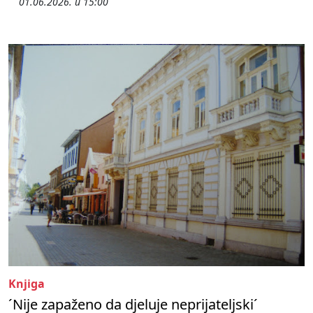
01.06.2026. u 15:00
Knjiga
´Nije zapaženo da djeluje neprijateljski´