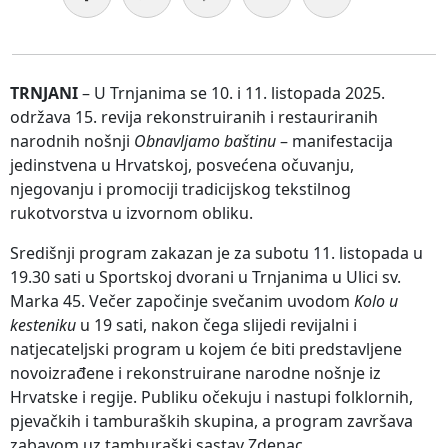
TRNJANI
– U Trnjanima se 10. i 11. listopada 2025.
održava 15. revija rekonstruiranih i restauriranih
narodnih nošnji
Obnavljamo baštinu
– manifestacija
jedinstvena u Hrvatskoj, posvećena očuvanju,
njegovanju i promociji tradicijskog tekstilnog
rukotvorstva u izvornom obliku.
Središnji program zakazan je za subotu 11. listopada u
19.30 sati u Sportskoj dvorani u Trnjanima u Ulici sv.
Marka 45. Večer započinje svečanim uvodom
Kolo u
kesteniku
u 19 sati, nakon čega slijedi revijalni i
natjecateljski program u kojem će biti predstavljene
novoizrađene i rekonstruirane narodne nošnje iz
Hrvatske i regije. Publiku očekuju i nastupi folklornih,
pjevačkih i tamburaških skupina, a program završava
zabavom uz tamburaški sastav Zdenac.