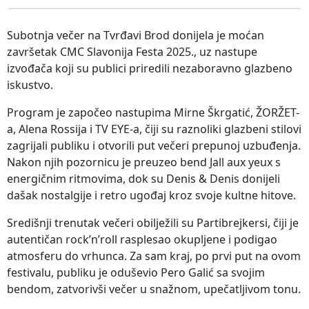
Subotnja večer na Tvrđavi Brod donijela je moćan
završetak CMC Slavonija Festa 2025., uz nastupe
izvođača koji su publici priredili nezaboravno glazbeno
iskustvo.
Program je započeo nastupima Mirne Škrgatić, ŽORŽET-
a, Alena Rossija i TV EYE-a, čiji su raznoliki glazbeni stilovi
zagrijali publiku i otvorili put večeri prepunoj uzbuđenja.
Nakon njih pozornicu je preuzeo bend Jall aux yeux s
energičnim ritmovima, dok su Denis & Denis donijeli
dašak nostalgije i retro ugođaj kroz svoje kultne hitove.
Središnji trenutak večeri obilježili su Partibrejkersi, čiji je
autentičan rock’n’roll rasplesao okupljene i podigao
atmosferu do vrhunca. Za sam kraj, po prvi put na ovom
festivalu, publiku je oduševio Pero Galić sa svojim
bendom, zatvorivši večer u snažnom, upečatljivom tonu.