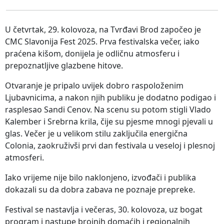
U četvrtak, 29. kolovoza, na Tvrđavi Brod započeo je
CMC Slavonija Fest 2025. Prva festivalska večer, iako
praćena kišom, donijela je odličnu atmosferu i
prepoznatljive glazbene hitove.
Otvaranje je pripalo uvijek dobro raspoloženim
Ljubavnicima, a nakon njih publiku je dodatno podigao i
rasplesao Sandi Cenov. Na scenu su potom stigli Vlado
Kalember i Srebrna krila, čije su pjesme mnogi pjevali u
glas. Večer je u velikom stilu zaključila energična
Colonia, zaokruživši prvi dan festivala u veseloj i plesnoj
atmosferi.
Iako vrijeme nije bilo naklonjeno, izvođači i publika
dokazali su da dobra zabava ne poznaje prepreke.
Festival se nastavlja i večeras, 30. kolovoza, uz bogat
program i nastupe brojnih domaćih i regionalnih