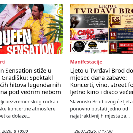
rti
Manifestacije
 Sensation stiže u
Ljeto u Tvrđavi Brod d
 Gradišku: Spektakl
mjesec dana zabave:
ćih hitova legendarnih
Koncerti, vino, street f
na pod vedrim nebom
ljetno kino i disco veče
elji bezvremenskog rocka i
Slavonski Brod ovog će ljeta
ske koncertne atmosfere
ponovno postati jedno od
etka dolaze...
najatraktivnijih mjesta za...
.2026. u 10:00
28.07.2026. u 17:30