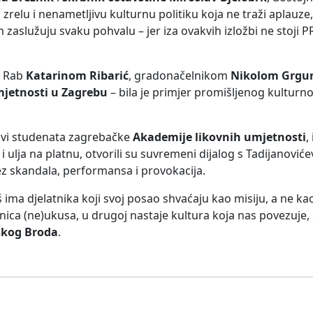
 zrelu i nenametljivu kulturnu politiku koja ne traži aplauze,
zaslužuju svaku pohvalu – jer iza ovakvih izložbi ne stoji P
U Rab
Katarinom Ribarić
, gradonačelnikom
Nikolom Grgu
mjetnosti u Zagrebu
– bila je primjer promišljenog kulturn
dovi studenata zagrebačke
Akademije likovnih umjetnosti
,
a i ulja na platnu, otvorili su suvremeni dijalog s Tadijanović
bez skandala, performansa i provokacija.
š ima djelatnika koji svoj posao shvaćaju kao misiju, a ne ka
nica (ne)ukusa, u drugoj nastaje kultura koja nas povezuje, 
skog Broda
.