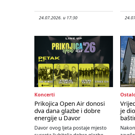
24.07.2026. u 17:30
24.07
Koncerti
Ostal
Prikojica Open Air donosi
Vrije
dva dana glazbe i dobre
je di
energije u Davor
bašti
Davor ovog ljeta postaje mjesto
Nakon