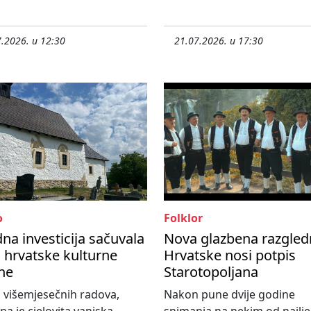
.2026. u 12:30
21.07.2026. u 17:30
o
Folklor
dna investicija sačuvala
Nova glazbena razgled
o hrvatske kulturne
Hrvatske nosi potpis
ne
Starotopoljana
 višemjesečnih radova,
Nakon pune dvije godine