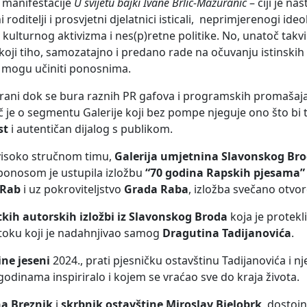
 manifestacije
U svijetu bajki Ivane Brlić-Mažuranić
– čiji je na
 roditelji i prosvjetni djelatnici isticali, neprimjerenogi ide
u kulturnog aktivizma i nes(p)retne politike. No, unatoč takv
 koji tiho, samozatajno i predano rade na očuvanju istinskih v
 mogu učiniti ponosnima.
trani dok se bura raznih PR gafova i programskih promašaja
eč je o segmentu Galerije koji bez pompe njeguje ono što bi t
st
i autentičan dijalog s publikom.
visoko stručnom timu,
Galerija umjetnina Slavonskog Br
 ponosom je ustupila izložbu
“70 godina Rapskih pjesama”
 Rab
i uz pokroviteljstvo
Grada Raba
, izložba svečano otvo
etkih autorskih izložbi iz Slavonskog Broda
koja je protekl
 otoku koji je nadahnjivao samog
Dragutina Tadijanovića
.
ine jeseni
2024., prati pjesničku ostavštinu Tadijanovića i n
dinama inspiriralo i kojem se vraćao sve do kraja života.
na Breznik
i
skrbnik ostavštine Miroslav Bjelobrk
, dostojn