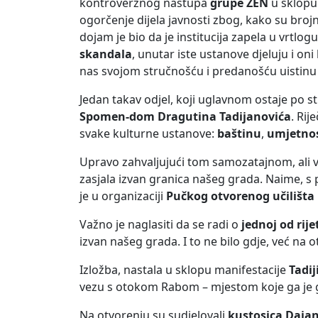
kontroverznog nastupa
grupe ŽEN
u sklopu
ogorčenje dijela javnosti zbog, kako su brojni
dojam je bio da je institucija zapela u vrtlog
skandala
, unutar iste ustanove djeluju i oni
nas svojom stručnošću i predanošću uistinu
Jedan takav odjel, koji uglavnom ostaje po s
Spomen-dom Dragutina Tadijanovića
. Rij
svake kulturne ustanove:
baštinu
,
umjetno
Upravo zahvaljujući tom samozatajnom, ali 
zasjala izvan granica našeg grada. Naime, s
je u organizaciji
Pučkog otvorenog učilišta
Važno je naglasiti da se radi o
jednoj od rij
izvan našeg grada. I to ne bilo gdje, već na
Izložba, nastala u sklopu manifestacije
Tadij
vezu s otokom Rabom – mjestom koje ga je go
Na otvorenju su sudjelovali
kustosica Daja