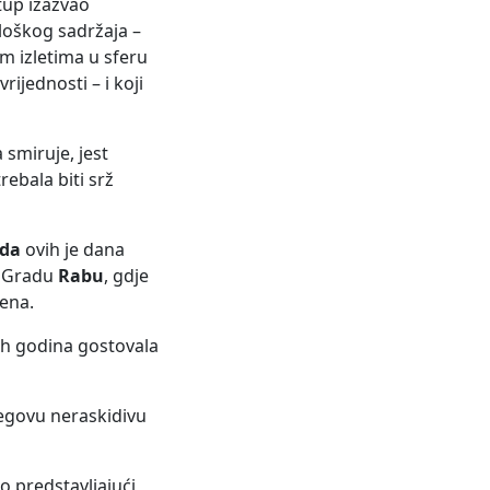
stup izazvao
ološkog sadržaja –
im izletima u sferu
rijednosti – i koji
 smiruje, jest
rebala biti srž
oda
ovih je dana
Gradu
Rabu
, gdje
rena.
ih godina gostovala
jegovu neraskidivu
o predstavljajući