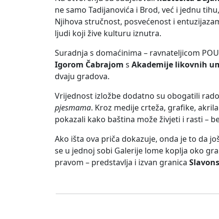
ne samo Tadijanovića i Brod, već i jednu tihu,
Njihova stručnost, posvećenost i entuzijazam 
ljudi koji žive kulturu iznutra.
Suradnja s domaćinima – ravnateljicom PO
Igorom Čabrajom
s
Akademije likovnih u
dvaju gradova.
Vrijednost izložbe dodatno su obogatili ra
pjesmama
. Kroz medije crteža, grafike, akril
pokazali kako baština može živjeti i rasti – 
Ako išta ova priča dokazuje, onda je to da jo
se u jednoj sobi Galerije lome koplja oko gra
pravom – predstavlja i izvan granica
Slavon