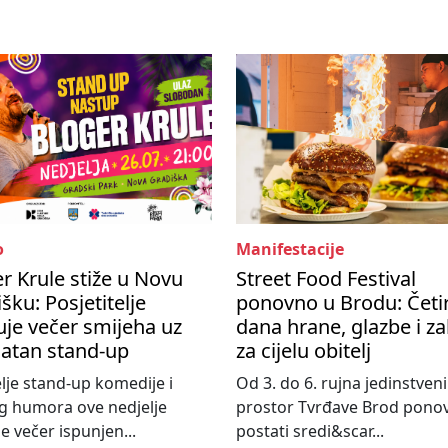
o
Manifestacije
r Krule stiže u Novu
Street Food Festival
šku: Posjetitelje
ponovno u Brodu: Četir
je večer smijeha uz
dana hrane, glazbe i z
latan stand-up
za cijelu obitelj
elje stand-up komedije i
Od 3. do 6. rujna jedinstveni
g humora ove nedjelje
prostor Tvrđave Brod pono
e večer ispunjen...
postati sredi&scar...