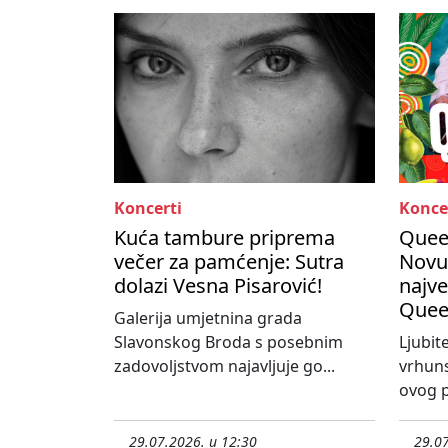
Koncerti
Konce
Kuća tambure priprema
Queen
večer za pamćenje: Sutra
Novu
dolazi Vesna Pisarović!
najve
Quee
Galerija umjetnina grada
Slavonskog Broda s posebnim
Ljubit
zadovoljstvom najavljuje go...
vrhun
ovog p
29.07.2026. u 12:30
29.07