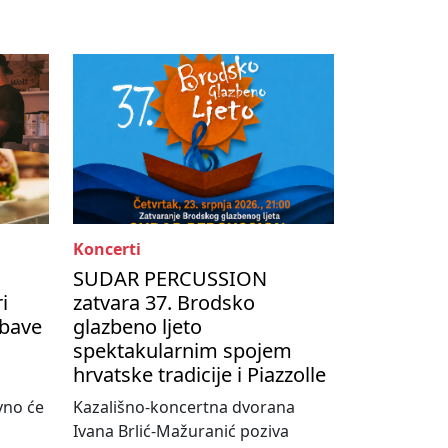
Koncerti
SUDAR PERCUSSION
i
zatvara 37. Brodsko
abave
glazbeno ljeto
spektakularnim spojem
hrvatske tradicije i Piazzolle
vno će
Kazališno-koncertna dvorana
Ivana Brlić-Mažuranić poziva