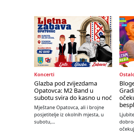
Koncerti
Ostal
Glazba pod zvijezdama
Bloge
Opatovca: M2 Band u
Gradi
subotu svira do kasno u noć
očeku
besp
Mještane Opatovca, ali i brojne
posjetitelje iz okolnih mjesta, u
Ljubit
subotu,...
dobro
očekuj