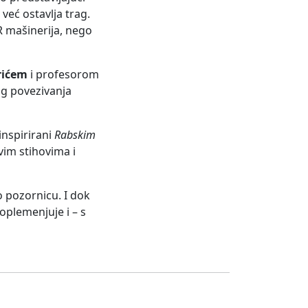
 već ostavlja trag.
R mašinerija, nego
rićem
i profesorom
og povezivanja
 inspirirani
Rabskim
evim stihovima i
o pozornicu. I dok
oplemenjuje i – s