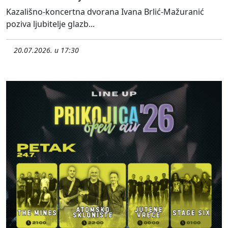
Kazališno-koncertna dvorana Ivana Brlić-Mažuranić
poziva ljubitelje glazb...
20.07.2026. u 17:30