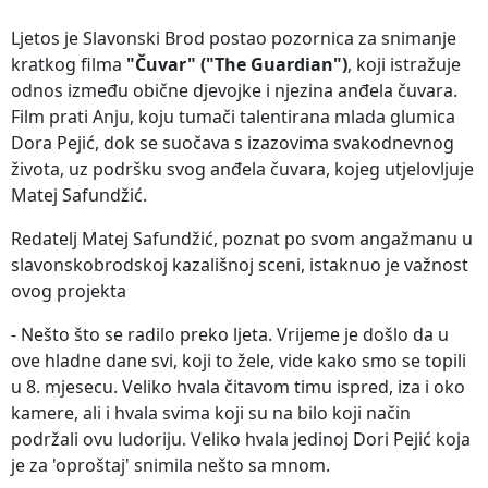
Ljetos je Slavonski Brod postao pozornica za snimanje
kratkog filma
"Čuvar" ("The Guardian")
, koji istražuje
odnos između obične djevojke i njezina anđela čuvara.
Film prati Anju, koju tumači talentirana mlada glumica
Dora Pejić, dok se suočava s izazovima svakodnevnog
života, uz podršku svog anđela čuvara, kojeg utjelovljuje
Matej Safundžić.
Redatelj Matej Safundžić, poznat po svom angažmanu u
slavonskobrodskoj kazališnoj sceni, istaknuo je važnost
ovog projekta
- Nešto što se radilo preko ljeta. Vrijeme je došlo da u
ove hladne dane svi, koji to žele, vide kako smo se topili
u 8. mjesecu. Veliko hvala čitavom timu ispred, iza i oko
kamere, ali i hvala svima koji su na bilo koji način
podržali ovu ludoriju. Veliko hvala jedinoj Dori Pejić koja
je za 'oproštaj' snimila nešto sa mnom.