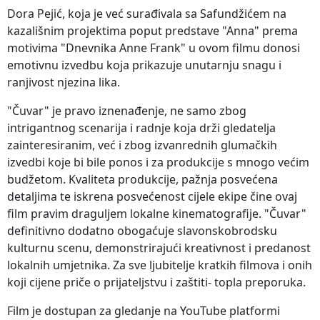
Dora Pejić, koja je već surađivala sa Safundžićem na
kazališnim projektima poput predstave "Anna" prema
motivima "Dnevnika Anne Frank" u ovom filmu donosi
emotivnu izvedbu koja prikazuje unutarnju snagu i
ranjivost njezina lika.
"Čuvar" je pravo iznenađenje, ne samo zbog
intrigantnog scenarija i radnje koja drži gledatelja
zainteresiranim, već i zbog izvanrednih glumačkih
izvedbi koje bi bile ponos i za produkcije s mnogo većim
budžetom. Kvaliteta produkcije, pažnja posvećena
detaljima te iskrena posvećenost cijele ekipe čine ovaj
film pravim draguljem lokalne kinematografije. "Čuvar"
definitivno dodatno obogaćuje slavonskobrodsku
kulturnu scenu, demonstrirajući kreativnost i predanost
lokalnih umjetnika. Za sve ljubitelje kratkih filmova i onih
koji cijene priče o prijateljstvu i zaštiti- topla preporuka.
Film je dostupan za gledanje na YouTube platformi