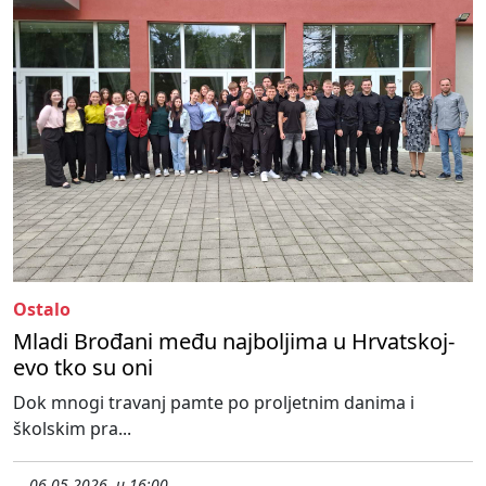
Ostalo
Mladi Brođani među najboljima u Hrvatskoj-
evo tko su oni
Dok mnogi travanj pamte po proljetnim danima i
školskim pra...
06.05.2026. u 16:00