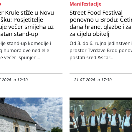
o
Manifestacije
r Krule stiže u Novu
Street Food Festival
šku: Posjetitelje
ponovno u Brodu: Četir
je večer smijeha uz
dana hrane, glazbe i z
latan stand-up
za cijelu obitelj
elje stand-up komedije i
Od 3. do 6. rujna jedinstveni
g humora ove nedjelje
prostor Tvrđave Brod pono
e večer ispunjen...
postati sredi&scar...
.2026. u 12:30
21.07.2026. u 17:30