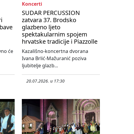
Koncerti
SUDAR PERCUSSION
i
zatvara 37. Brodsko
abave
glazbeno ljeto
spektakularnim spojem
hrvatske tradicije i Piazzolle
vno će
Kazališno-koncertna dvorana
Ivana Brlić-Mažuranić poziva
ljubitelje glazb...
20.07.2026. u 17:30