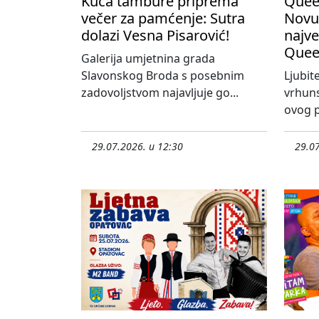
Kuća tambure priprema
Queen
večer za pamćenje: Sutra
Novu
dolazi Vesna Pisarović!
najve
Quee
Galerija umjetnina grada
Slavonskog Broda s posebnim
Ljubit
zadovoljstvom najavljuje go...
vrhun
ovog p
29.07.2026. u 12:30
29.07