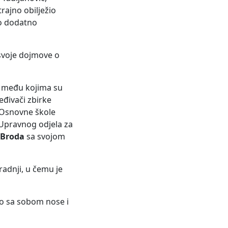
rajno obilježio
to dodatno
i svoje dojmove o
a, među kojima su
ređivači zbirke
a Osnovne škole
 Upravnog odjela za
 Broda
sa svojom
radnji, u čemu je
to sa sobom nose i