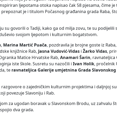
inspiriran ljepotama otoka napisao čak 58 pjesama, čime je t
i prepoznat je i titulom Počasnog građanina grada Raba, š
 su govorili o Tadiji, kako ga od milja zovu, te su podijelil
oduševio svojom ljepotom i kulturnim bogatstvom.
a,
Marina Martić Puača
, pozdravila je brojne goste iz Rab
adske knjižnice Rab,
Jasna Vudović-Vidas
i
Žarko Vidas
, pri
 Ogranka Matice Hrvatske Rab,
Anamari Šarin
, ravnateljic
ginja iste škole. Susretu su nazočili i
Ivan Holik
, pročelnik
da, te
ravnateljica Galerije umjetnina Grada Slavonskog
ili razgovore o zajedničkim kulturnim projektima i daljnjoj su
oji povezuje Slavoniju i Rab.
željom za ugodan boravak u Slavonskom Brodu, uz zahvalu š
 spojio dva grada.