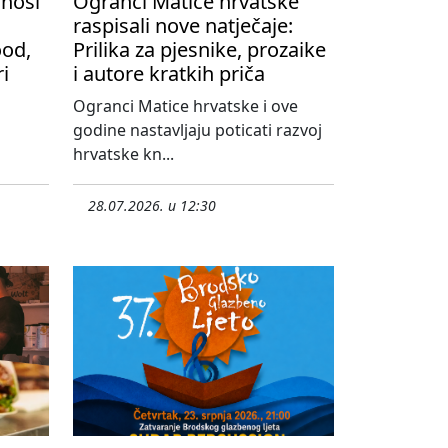
onosi
Ogranci Matice hrvatske
raspisali nove natječaje:
ood,
Prilika za pjesnike, prozaike
ri
i autore kratkih priča
Ogranci Matice hrvatske i ove
godine nastavljaju poticati razvoj
hrvatske kn...
28.07.2026. u 12:30