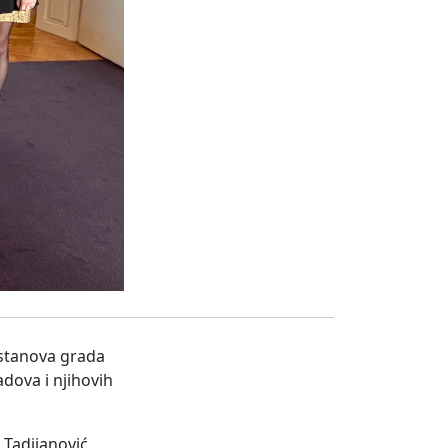
ustanova grada
adova i njihovih
Tadijanović,