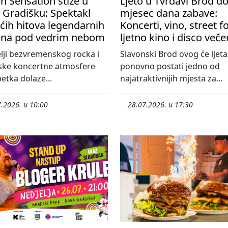
 Sensation stiže u
Ljeto u Tvrđavi Brod d
 Gradišku: Spektakl
mjesec dana zabave:
ćih hitova legendarnih
Koncerti, vino, street f
na pod vedrim nebom
ljetno kino i disco veče
elji bezvremenskog rocka i
Slavonski Brod ovog će ljeta
ske koncertne atmosfere
ponovno postati jedno od
etka dolaze...
najatraktivnijih mjesta za...
.2026. u 10:00
28.07.2026. u 17:30