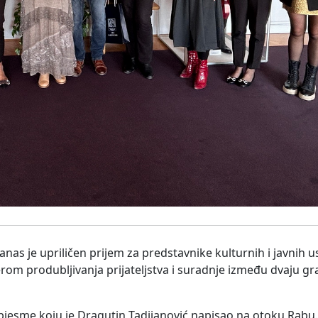
anas je upriličen prijem za predstavnike kulturnih i javnih 
erom produbljivanja prijateljstva i suradnje između dvaju gr
pjesme koju je Dragutin Tadijanović napisao na otoku Rabu. 