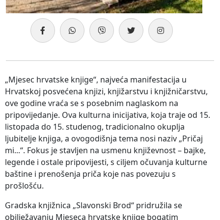
„Mjesec hrvatske knjige“, najveća manifestacija u
Hrvatskoj posvećena knjizi, knjižarstvu i knjižničarstvu,
ove godine vraća se s posebnim naglaskom na
pripovijedanje. Ova kulturna inicijativa, koja traje od 15.
listopada do 15. studenog, tradicionalno okuplja
ljubitelje knjiga, a ovogodišnja tema nosi naziv „Pričaj
mi...“. Fokus je stavljen na usmenu književnost – bajke,
legende i ostale pripovijesti, s ciljem očuvanja kulturne
baštine i prenošenja priča koje nas povezuju s
prošlošću.
Gradska knjižnica „Slavonski Brod“ pridružila se
obilježavanju Mjeseca hrvatske knjige bogatim