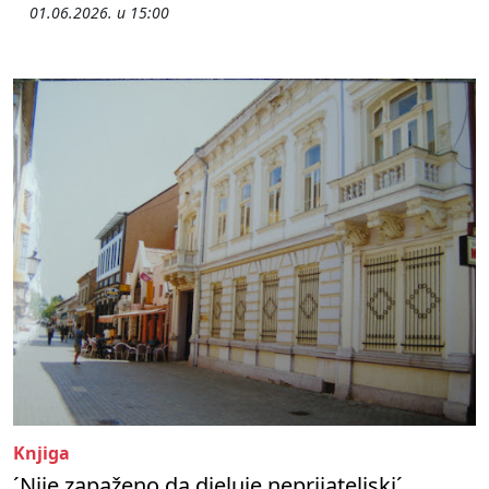
01.06.2026. u 15:00
Knjiga
´Nije zapaženo da djeluje neprijateljski´