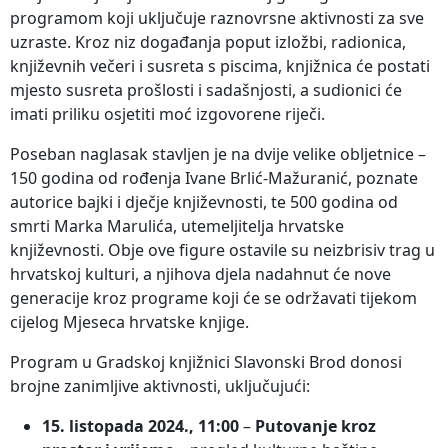
programom koji uključuje raznovrsne aktivnosti za sve
uzraste. Kroz niz događanja poput izložbi, radionica,
književnih večeri i susreta s piscima, knjižnica će postati
mjesto susreta prošlosti i sadašnjosti, a sudionici će
imati priliku osjetiti moć izgovorene riječi.
Poseban naglasak stavljen je na dvije velike obljetnice –
150 godina od rođenja Ivane Brlić-Mažuranić, poznate
autorice bajki i dječje književnosti, te 500 godina od
smrti Marka Marulića, utemeljitelja hrvatske
književnosti. Obje ove figure ostavile su neizbrisiv trag u
hrvatskoj kulturi, a njihova djela nadahnut će nove
generacije kroz programe koji će se održavati tijekom
cijelog Mjeseca hrvatske knjige.
Program u Gradskoj knjižnici Slavonski Brod donosi
brojne zanimljive aktivnosti, uključujući:
15. listopada 2024., 11:00
–
Putovanje kroz