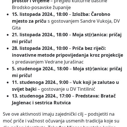
prostor i vrijeme
– pregled kulturne baštine
Brodsko-posavske županije
15. listopada 2024., 18:00
–
Izložba: Čarobno
mjesto za priču
s gostovanjem Sandre Vukoja, DV
Gita
21. listopada 2024., 18:00
–
Moja st(r)anica: pričaj
mi priču!
28. listopada 2024., 10:00
–
Priča bez riječi:
inovativne metode pripovijedanja kroz projekcije
s predavanjem Vedrane Jurašinac
5. studenoga 2024., 18:00
–
Moja st(r)anica: pričaj
mi priču!
11. studenoga 2024., 9:00
–
Vuk koji je zalutao u
svijet bajki
– gostovanje u DV Tintilinić
13. studenoga 2024., 17:00
–
Predstava: Bratač
Jaglenac i sestrica Rutvica
Sve ove aktivnosti imaju zajednički cilj – podsjetiti na
moć priče i važnost očuvanja usmenih tradicija koje su