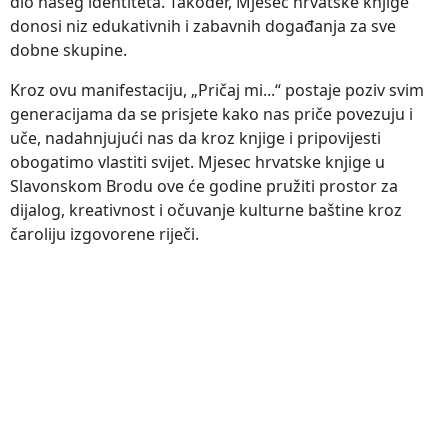
dio našeg identiteta. Također, Mjesec hrvatske knjige
donosi niz edukativnih i zabavnih događanja za sve
dobne skupine.
Kroz ovu manifestaciju, „Pričaj mi...“ postaje poziv svim
generacijama da se prisjete kako nas priče povezuju i
uče, nadahnjujući nas da kroz knjige i pripovijesti
obogatimo vlastiti svijet. Mjesec hrvatske knjige u
Slavonskom Brodu ove će godine pružiti prostor za
dijalog, kreativnost i očuvanje kulturne baštine kroz
čaroliju izgovorene riječi.