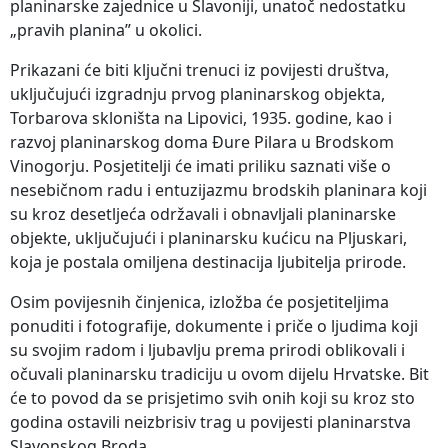
planinarske zajednice u Slavoniji, unatoč nedostatku
„pravih planina” u okolici.
Prikazani će biti ključni trenuci iz povijesti društva,
uključujući izgradnju prvog planinarskog objekta,
Torbarova skloništa na Lipovici, 1935. godine, kao i
razvoj planinarskog doma Đure Pilara u Brodskom
Vinogorju. Posjetitelji će imati priliku saznati više o
nesebičnom radu i entuzijazmu brodskih planinara koji
su kroz desetljeća održavali i obnavljali planinarske
objekte, uključujući i planinarsku kućicu na Pljuskari,
koja je postala omiljena destinacija ljubitelja prirode.
Osim povijesnih činjenica, izložba će posjetiteljima
ponuditi i fotografije, dokumente i priče o ljudima koji
su svojim radom i ljubavlju prema prirodi oblikovali i
očuvali planinarsku tradiciju u ovom dijelu Hrvatske. Bit
će to povod da se prisjetimo svih onih koji su kroz sto
godina ostavili neizbrisiv trag u povijesti planinarstva
Slavonskog Broda.