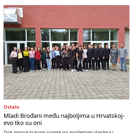
Ostalo
Mladi Brođani među najboljima u Hrvatskoj-
evo tko su oni
Dok mnogi travanj pamte po proljetnim danima i