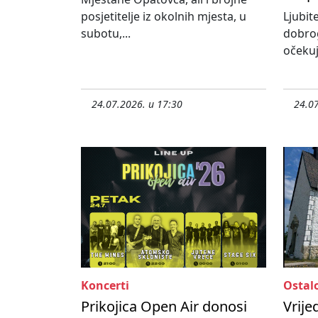
posjetitelje iz okolnih mjesta, u
Ljubit
subotu,...
dobro
očekuj
24.07.2026. u 17:30
24.07
Koncerti
Ostal
Prikojica Open Air donosi
Vrije