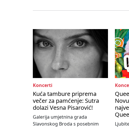
Koncerti
Konce
Kuća tambure priprema
Queen
večer za pamćenje: Sutra
Novu
dolazi Vesna Pisarović!
najve
Quee
Galerija umjetnina grada
Slavonskog Broda s posebnim
Ljubit