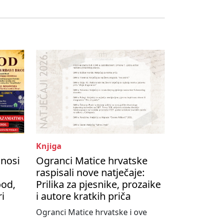
Knjiga
onosi
Ogranci Matice hrvatske
raspisali nove natječaje:
ood,
Prilika za pjesnike, prozaike
ri
i autore kratkih priča
Ogranci Matice hrvatske i ove