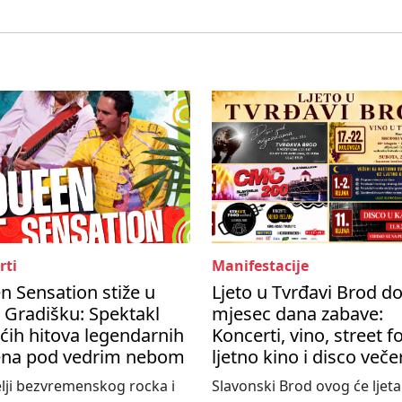
rti
Manifestacije
 Sensation stiže u
Ljeto u Tvrđavi Brod d
 Gradišku: Spektakl
mjesec dana zabave:
ćih hitova legendarnih
Koncerti, vino, street f
na pod vedrim nebom
ljetno kino i disco veče
elji bezvremenskog rocka i
Slavonski Brod ovog će ljeta