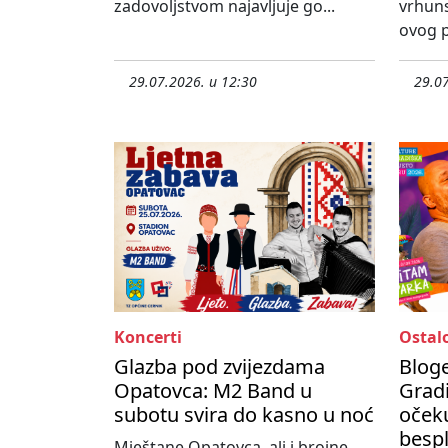
zadovoljstvom najavljuje go...
vrhun
ovog p
29.07.2026. u 12:30
29.07
Koncerti
Ostal
Glazba pod zvijezdama
Bloge
Opatovca: M2 Band u
Gradi
subotu svira do kasno u noć
očeku
besp
Mještane Opatovca, ali i brojne