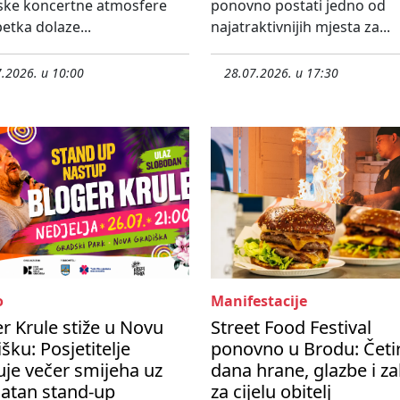
ske koncertne atmosfere
ponovno postati jedno od
etka dolaze...
najatraktivnijih mjesta za...
.2026. u 10:00
28.07.2026. u 17:30
o
Manifestacije
r Krule stiže u Novu
Street Food Festival
šku: Posjetitelje
ponovno u Brodu: Četir
je večer smijeha uz
dana hrane, glazbe i z
latan stand-up
za cijelu obitelj