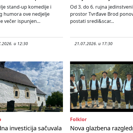
elje stand-up komedije i
Od 3. do 6. rujna jedinstveni
g humora ove nedjelje
prostor Tvrđave Brod pono
e večer ispunjen...
postati sredi&scar...
.2026. u 12:30
21.07.2026. u 17:30
o
Folklor
dna investicija sačuvala
Nova glazbena razgled