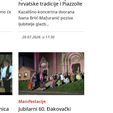
hrvatske tradicije i Piazzolle
vno će
Kazališno-koncertna dvorana
Ivana Brlić-Mažuranić poziva
ljubitelje glazb...
20.07.2026. u 17:30
Manifestacije
nica
Jubilarni 60. Đakovački