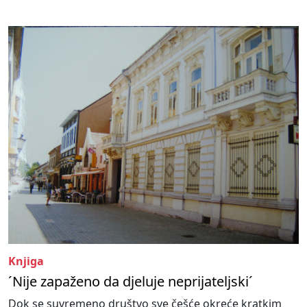
Knjiga
´Nije zapaženo da djeluje neprijateljski´
Dok se suvremeno društvo sve češće okreće kratkim