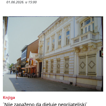
01.06.2026. u 15:00
Knjiga
´Nije zapaženo da djeluje neprijateljski´