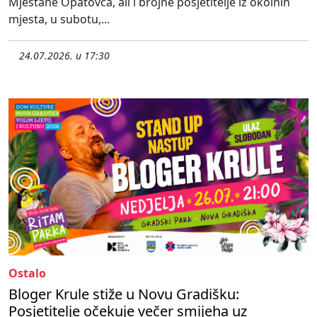
Mještane Opatovca, ali i brojne posjetitelje iz okolnih
mjesta, u subotu,...
24.07.2026. u 17:30
Ostalo
Bloger Krule stiže u Novu Gradišku:
Posjetitelje očekuje večer smijeha uz