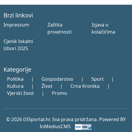
Brzi linkovi
Impressum
Zaštita
Izjava o
privatnosti
kolačićima
Cjenik lokalni
izbori 2025
Kategorije
Politika
|
Gospodarstvo
|
Sport
|
Kultura
|
Život
|
Crna Kronika
|
Vjerski život
|
Promo
© 2026 035portal.hr. Sva prava pridržana. Powered BY
InMediusCMS