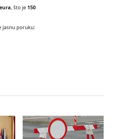
 eura
, što je
150
e jasnu poruku: