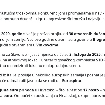
s rastućim troškovima, konkurencijom i promjenama u navi
a potpuno drugačiju igru – agresivno širi mrežu i najavljuj
d
2020. godine
, već je prešao brojku od
30 otvorenih duća
a
diljem zemlje. Već ove godine otvorili su trgovine u
Biogr
jučili s otvaranjem u
Vinkovcima
.
no za Slavonce – jest činjenica da će se
3. listopada 2025.
n
e, na atraktivnoj lokaciji unutar trgovačkog kompleksa
STO
atno dinamizirati lokalnu maloprodajnu scenu.
 iz Italije, posluje u nekoliko europskih zemalja i poznat je
 će odmah biti jasno da se radi o –
Eurospinu
.
ijuna eura prihoda
u Hrvatskoj – što je rast od
17 posto
– n
na eura
. Od početka poslovanja u Hrvatskoj, ukupni porezno