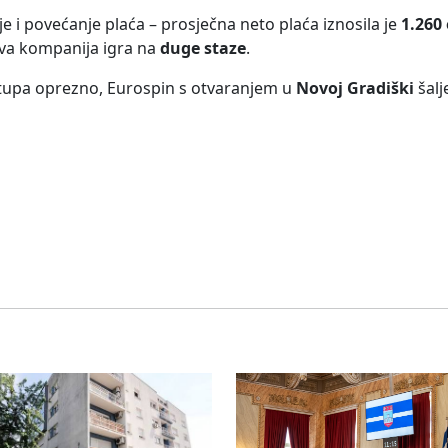
e i povećanje plaća – prosječna neto plaća iznosila je
1.260
va kompanija igra na
duge staze
.
stupa oprezno, Eurospin s otvaranjem u
Novoj Gradiški
šalj