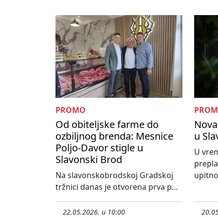
PROMO
PRO
Od obiteljske farme do
Nova 
ozbiljnog brenda: Mesnice
u Sl
Poljo-Davor stigle u
U vrem
Slavonski Brod
prepla
Na slavonskobrodskoj Gradskoj
upitno 
tržnici danas je otvorena prva p...
22.05.2026. u 10:00
20.05