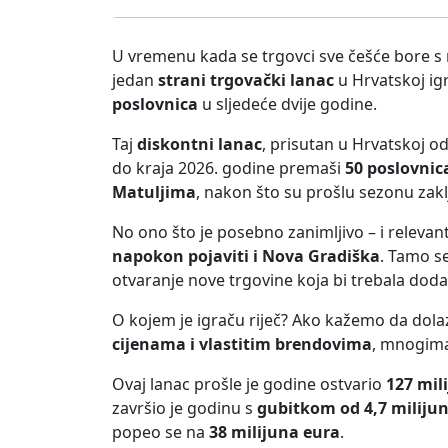
U vremenu kada se trgovci sve češće bore 
jedan
strani trgovački lanac
u Hrvatskoj igr
poslovnica
u sljedeće dvije godine.
Taj
diskontni lanac
, prisutan u Hrvatskoj o
do kraja 2026. godine premaši
50 poslovnic
Matuljima
, nakon što su prošlu sezonu zakl
No ono što je posebno zanimljivo – i relevant
napokon pojaviti i Nova Gradiška
. Tamo s
otvaranje nove trgovine koja bi trebala dod
O kojem je igraču riječ? Ako kažemo da dolazi
cijenama i vlastitim brendovima
, mnogima
Ovaj lanac prošle je godine ostvario
127 mil
završio je godinu s
gubitkom od 4,7 miliju
popeo se na
38 milijuna eura
.