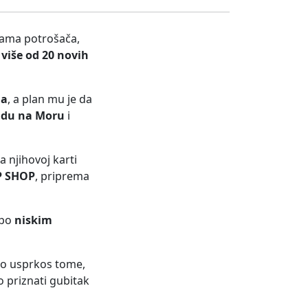
kama potrošača,
e
više od 20 novih
na
, a plan mu je da
adu na Moru
i
a njihovoj karti
P SHOP
, priprema
 po
niskim
o usprkos tome,
 priznati gubitak