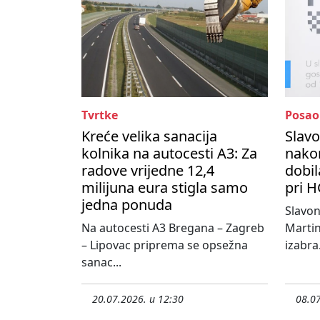
Tvrtke
Posao
Kreće velika sanacija
Slavo
kolnika na autocesti A3: Za
nako
radove vrijedne 12,4
dobil
milijuna eura stigla samo
pri H
jedna ponuda
Slavo
Na autocesti A3 Bregana – Zagreb
Martin
– Lipovac priprema se opsežna
izabra.
sanac...
20.07.2026. u 12:30
08.07