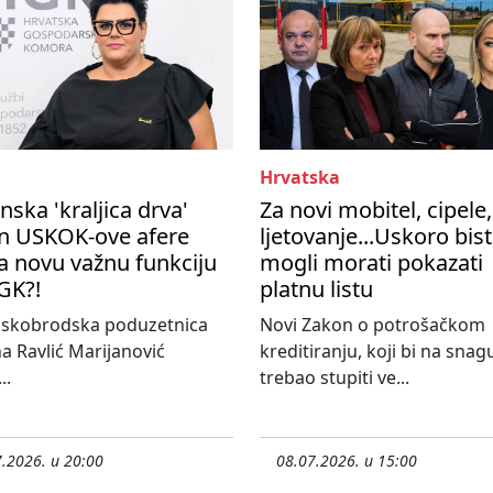
Hrvatska
nska 'kraljica drva'
Za novi mobitel, cipele,
n USKOK-ove afere
ljetovanje...Uskoro bis
a novu važnu funkciju
mogli morati pokazati
GK?!
platnu listu
nskobrodska poduzetnica
Novi Zakon o potrošačkom
a Ravlić Marijanović
kreditiranju, koji bi na snag
..
trebao stupiti ve...
.2026. u 20:00
08.07.2026. u 15:00