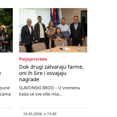
Poljoprivreda
Dok drugi zatvaraju farme,
e
oni ih šire i osvajaju
nagrade
spune
SLAVONSKI BROD – U vremenu
sućama
kada se sve više mla...
14.05.2026. u 15:00