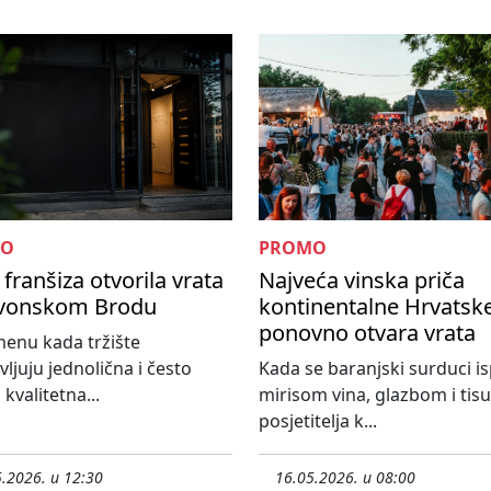
MO
PROMO
franšiza otvorila vrata
Najveća vinska priča
avonskom Brodu
kontinentalne Hrvatsk
ponovno otvara vrata
enu kada tržište
vljuju jednolična i često
Kada se baranjski surduci i
kvalitetna...
mirisom vina, glazbom i ti
posjetitelja k...
.2026. u 12:30
16.05.2026. u 08:00