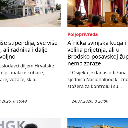
Poljoprivreda
iše stipendija, sve više
Afrička svinjska kuga i 
, ali radnika i dalje
velika prijetnja, ali u
voljno
Brodsko-posavskoj žup
nema zaraze
slodavci diljem Hrvatske
že pronalaze kuhare,
U Osijeku je danas održana
re, vozače, skla...
sjednica Nacionalnog krizn
stožera za kontrolu i su...
.2026. u 15:49
24.07.2026. u 20:00