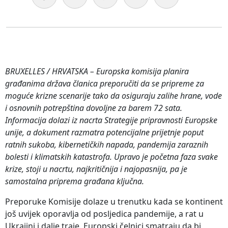
BRUXELLES / HRVATSKA – Europska komisija planira
građanima država članica preporučiti da se pripreme za
moguće krizne scenarije tako da osiguraju zalihe hrane, vode
i osnovnih potrepština dovoljne za barem 72 sata.
Informacija dolazi iz nacrta Strategije pripravnosti Europske
unije, a dokument razmatra potencijalne prijetnje poput
ratnih sukoba, kibernetičkih napada, pandemija zaraznih
bolesti i klimatskih katastrofa. Upravo je početna faza svake
krize, stoji u nacrtu, najkritičnija i najopasnija, pa je
samostalna priprema građana ključna.
Preporuke Komisije dolaze u trenutku kada se kontinent
još uvijek oporavlja od posljedica pandemije, a rat u
Ukrajini i dalje traje. Europski čelnici smatraju da bi