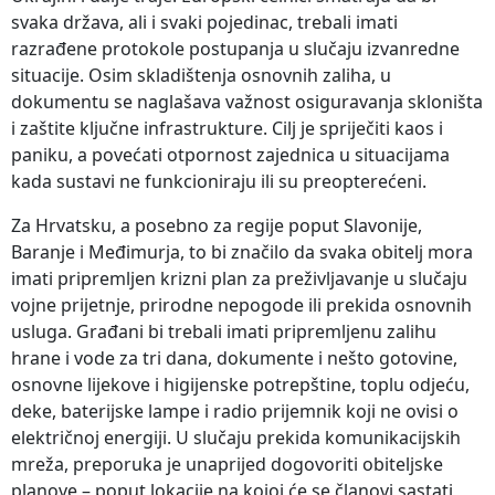
svaka država, ali i svaki pojedinac, trebali imati
razrađene protokole postupanja u slučaju izvanredne
situacije. Osim skladištenja osnovnih zaliha, u
dokumentu se naglašava važnost osiguravanja skloništa
i zaštite ključne infrastrukture. Cilj je spriječiti kaos i
paniku, a povećati otpornost zajednica u situacijama
kada sustavi ne funkcioniraju ili su preopterećeni.
Za Hrvatsku, a posebno za regije poput Slavonije,
Baranje i Međimurja, to bi značilo da svaka obitelj mora
imati pripremljen krizni plan za preživljavanje u slučaju
vojne prijetnje, prirodne nepogode ili prekida osnovnih
usluga. Građani bi trebali imati pripremljenu zalihu
hrane i vode za tri dana, dokumente i nešto gotovine,
osnovne lijekove i higijenske potrepštine, toplu odjeću,
deke, baterijske lampe i radio prijemnik koji ne ovisi o
električnoj energiji. U slučaju prekida komunikacijskih
mreža, preporuka je unaprijed dogovoriti obiteljske
planove – poput lokacije na kojoj će se članovi sastati