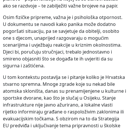
ako se razdvoje – te zabilježiti važne brojeve na papir.
Osim fizičke pripreme, važna je i psihološka otpornost.
U dokumentu se navodi kako panika može dodatno
pogoršati situaciju, pa se savjetuje da obitelji, osobito
one s djecom, unaprijed razgovaraju o mogućim
scenarijima i uvježbaju reakcije u kriznim okolnostima.
Djeci bi, poručuju stručnjaci, trebalo jednostavno i
smireno objasniti što se događa te ih uvjeriti da su
sigurna i zaštićena.
U tom kontekstu postavlja se i pitanje koliko je Hrvatska
stvarno spremna. Mnoge zgrade koje su nekad bile
atomska skloništa, danas su prenamijenjene u kulturne i
sportske dvorane, kao što je slučaj u Osijeku. Stanje
infrastrukture nije javno ažurirano, a lokalne vlasti
rijetko informiraju građane o raspoloživim zaklonima ili
evakuacijskim točkama. S obzirom na to da Strategija
EU predviđa i uključivanje tema pripravnosti u školske