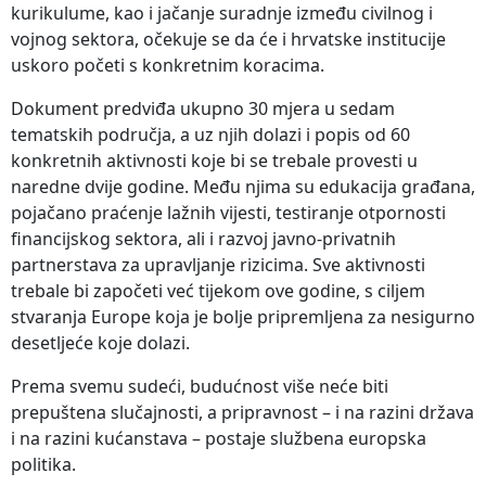
kurikulume, kao i jačanje suradnje između civilnog i
vojnog sektora, očekuje se da će i hrvatske institucije
uskoro početi s konkretnim koracima.
Dokument predviđa ukupno 30 mjera u sedam
tematskih područja, a uz njih dolazi i popis od 60
konkretnih aktivnosti koje bi se trebale provesti u
naredne dvije godine. Među njima su edukacija građana,
pojačano praćenje lažnih vijesti, testiranje otpornosti
financijskog sektora, ali i razvoj javno-privatnih
partnerstava za upravljanje rizicima. Sve aktivnosti
trebale bi započeti već tijekom ove godine, s ciljem
stvaranja Europe koja je bolje pripremljena za nesigurno
desetljeće koje dolazi.
Prema svemu sudeći, budućnost više neće biti
prepuštena slučajnosti, a pripravnost – i na razini država
i na razini kućanstava – postaje službena europska
politika.