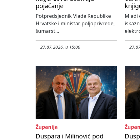
pojačanje
knjig
Potpredsjednik Vlade Republike
Mladi 
Hrvatske i ministar poljoprivrede,
iskazn
šumarst...
elektro
27.07.2026. u 15:00
27.07
Županija
Župan
Duspara i Milinović pod
Duspa