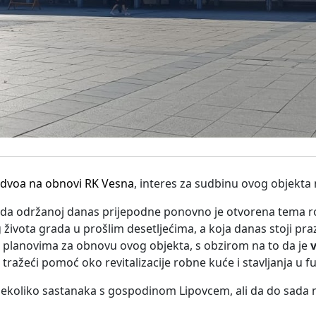
dvoa na obnovi RK Vesna
, interes za sudbinu ovog objekta 
roda održanoj danas prijepodne ponovno je otvorena tema 
života grada u prošlim desetljećima, a koja danas stoji pra
m planovima za obnovu ovog objekta, s obzirom na to da je
v
tražeći pomoć oko revitalizacije robne kuće i stavljanja u fu
ekoliko sastanaka s gospodinom Lipovcem, ali da do sada n