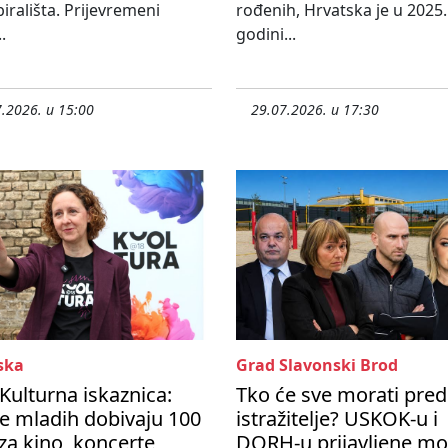
birališta. Prijevremeni
rođenih, Hrvatska je u 2025.
.
godini...
.2026. u 15:00
29.07.2026. u 17:30
ska
Grad Slavonski Brod
 Kulturna iskaznica:
Tko će sve morati pred
e mladih dobivaju 100
istražitelje? USKOK-u i
za kino, koncerte,
DORH-u prijavljene m