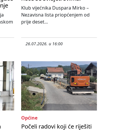
nje
Klub vijećnika Duspara Mirko –
ja
Nezavisna lista priopćenjem od
onskom
prije deset...
26.07.2026. u 16:00
Općine
a
Počeli radovi koji će riješiti