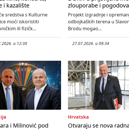
e i kazalište
zlouporabe i pogodova
će sredstva s Kulturne
Projekt izgradnje i opreman
ice moći iskoristiti
odbojkaških terena u Slav
ničkim ili fizičk...
Brodu mogao...
.2026. u 12:30
27.07.2026. u 09:34
ija
Hrvatska
ra i Milinović pod
Otvaraju se nova radn