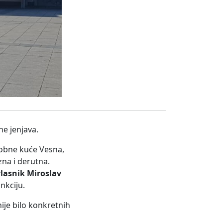
ne jenjava.
robne kuće Vesna,
zna i derutna.
lasnik Miroslav
nkciju.
ije bilo konkretnih