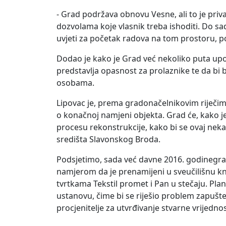
- Grad podržava obnovu Vesne, ali to je priva
dozvolama koje vlasnik treba ishoditi. Do sa
uvjeti za početak radova na tom prostoru, p
Dodao je kako je Grad već nekoliko puta upo
predstavlja opasnost za prolaznike te da bi 
osobama.
Lipovac je, prema gradonačelnikovim riječima
o konačnoj namjeni objekta. Grad će, kako je 
procesu rekonstrukcije, kako bi se ovaj neka
središta Slavonskog Broda.
Podsjetimo, sada već davne 2016. godinegr
namjerom da je prenamijeni u sveučilišnu knj
tvrtkama Tekstil promet i Pan u stečaju. Plan 
ustanovu, čime bi se riješio problem zapušte
procjenitelje za utvrđivanje stvarne vrijedn