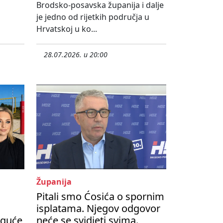
Brodsko-posavska županija i dalje
je jedno od rijetkih područja u
Hrvatskoj u ko...
28.07.2026. u 20:00
Županija
Pitali smo Ćosića o spornim
isplatama. Njegov odgovor
oguće
neće se svidjeti svima.