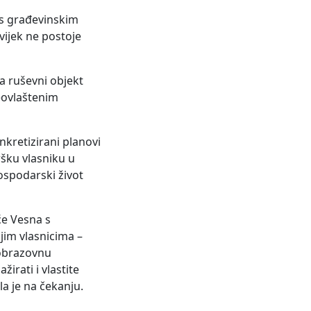
u s građevinskim
vijek ne postoje
a ruševni objekt
neovlaštenim
nkretizirani planovi
ršku vlasniku u
ospodarski život
će Vesna s
jim vlasnicima –
i obrazovnu
irati i vlastite
la je na čekanju.