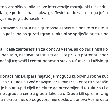
tno vlasništvo i bilo kakve intervencije moraju biti u sklad
da nije podnesena nikakva građevinska dozvola, stoga još u
ojasnio je gradonačelnik.
zoravao vlasnika na sigurnosne aspekte, s obzirom na to d
bilo poželjno osigurati zgradu kako bi se spriječio pristup 
, i dalje zainteresiran za obnovu Vesne, ali do sada nisu ko
naglasio, nastaviti pratiti situaciju te pružiti potrebnu pod
dašnji trgovački centar ponovno stavio u funkciju i oživio g
adonačelnik Duspara najavio je moguću kupovinu robne ku
ižnicu. Tada su već obavljeni preliminarni kontakti s tadašn
je bio otkupiti cijeli objekt te ga prenamijeniti u kulturnu 
ne zgrade u centru grada. Iako su u Gradu bili spremni angaž
osti nekretnine, do dogovora nije došlo, a obnova Vesne osta