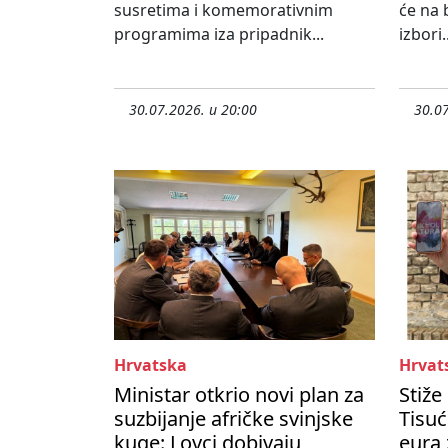
susretima i komemorativnim
će na 
programima iza pripadnik...
izbori..
30.07.2026. u 20:00
30.07
Hrvatska
Hrvat
Ministar otkrio novi plan za
Stiže
suzbijanje afričke svinjske
Tisuć
kuge: Lovci dobivaju
eura 