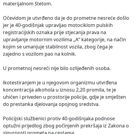
materijalnom štetom.
Očevidom je utvrđeno da je do prometne nesreće došlo
jer je 40-godišnjak upravljao motociklom pulskih
registracijskih oznaka prije stjecanja prava na
upravljanje motornim vozilima „A“ kategorije, na način
kojim se umanjuje stabilnost vozila, zbog čega je
zajedno s vozilom pao na kolnik.
U prometnoj nesreći nije bilo ozlijeđenih osoba.
lkotestiranjem je u njegovom organizmu utvrđena
koncentracija alkohola u iznosu 2,20 promila, te je
uhićen i priveden u prostorije policije, gdje je smješten
do prestanka djelovanja opojnog sredstva.
Policijski službenici protiv 40-godišnjaka podnose
optužni prijedlog zbog počinjenih prekršaja iz Zakona o
sigurnosti prometa na cestama.