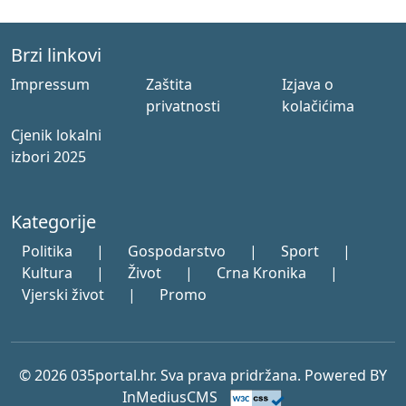
Brzi linkovi
Impressum
Zaštita
Izjava o
privatnosti
kolačićima
Cjenik lokalni
izbori 2025
Kategorije
Politika
|
Gospodarstvo
|
Sport
|
Kultura
|
Život
|
Crna Kronika
|
Vjerski život
|
Promo
© 2026 035portal.hr. Sva prava pridržana. Powered BY
InMediusCMS