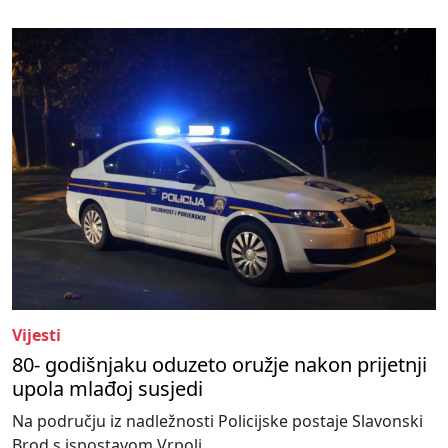
Vijesti
80- godišnjaku oduzeto oružje nakon prijetnji
upola mlađoj susjedi
Na području iz nadležnosti Policijske postaje Slavonski
Brod s ispostavom Vrpolj...