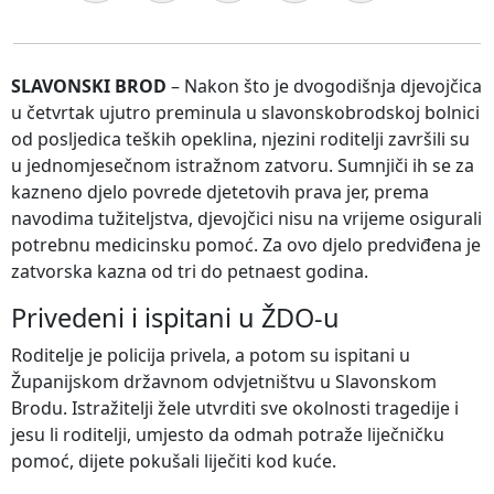
SLAVONSKI BROD
– Nakon što je dvogodišnja djevojčica
u četvrtak ujutro preminula u slavonskobrodskoj bolnici
od posljedica teških opeklina, njezini roditelji završili su
u jednomjesečnom istražnom zatvoru. Sumnjiči ih se za
kazneno djelo povrede djetetovih prava jer, prema
navodima tužiteljstva, djevojčici nisu na vrijeme osigurali
potrebnu medicinsku pomoć. Za ovo djelo predviđena je
zatvorska kazna od tri do petnaest godina.
Privedeni i ispitani u ŽDO-u
Roditelje je policija privela, a potom su ispitani u
Županijskom državnom odvjetništvu u Slavonskom
Brodu. Istražitelji žele utvrditi sve okolnosti tragedije i
jesu li roditelji, umjesto da odmah potraže liječničku
pomoć, dijete pokušali liječiti kod kuće.