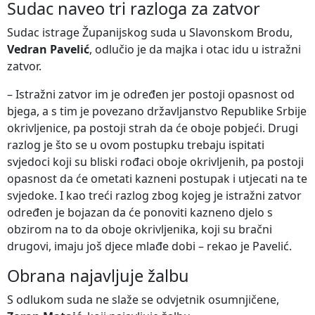
Sudac naveo tri razloga za zatvor
Sudac istrage Županijskog suda u Slavonskom Brodu,
Vedran Pavelić
, odlučio je da majka i otac idu u istražni
zatvor.
– Istražni zatvor im je određen jer postoji opasnost od
bjega, a s tim je povezano državljanstvo Republike Srbije
okrivljenice, pa postoji strah da će oboje pobjeći. Drugi
razlog je što se u ovom postupku trebaju ispitati
svjedoci koji su bliski rođaci oboje okrivljenih, pa postoji
opasnost da će ometati kazneni postupak i utjecati na te
svjedoke. I kao treći razlog zbog kojeg je istražni zatvor
određen je bojazan da će ponoviti kazneno djelo s
obzirom na to da oboje okrivljenika, koji su bračni
drugovi, imaju još djece mlađe dobi – rekao je Pavelić.
Obrana najavljuje žalbu
S odlukom suda ne slaže se odvjetnik osumnjičene,