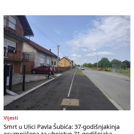
Vijesti
Smrt u Ulici Pavla Šubića: 37-godišnjakinja
osumnjičena za ubojstvo 71-godišnjaka