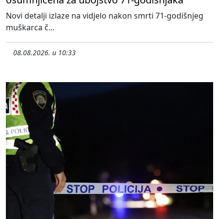
Novi detalji izlaze na vidjelo nakon smrti 71-godišnjeg
muškarca č...
08.08.2026. u 10:33