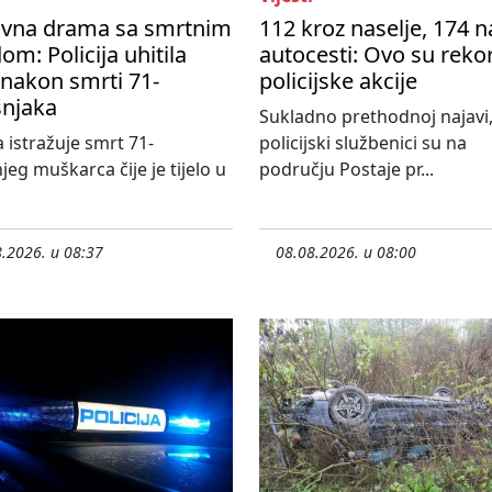
avna drama sa smrtnim
112 kroz naselje, 174 n
om: Policija uhitila
autocesti: Ovo su reko
nakon smrti 71-
policijske akcije
šnjaka
Sukladno prethodnoj najavi
a istražuje smrt 71-
policijski službenici su na
jeg muškarca čije je tijelo u
području Postaje pr...
.2026. u 08:37
08.08.2026. u 08:00