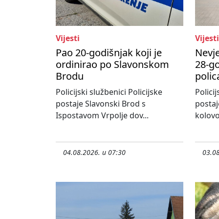
Vijesti
Vijesti
Pao 20-godišnjak koji je
Nevje
ordinirao po Slavonskom
28-go
Brodu
polic
Policijski službenici Policijske
Policij
postaje Slavonski Brod s
postaj
Ispostavom Vrpolje dov...
kolovo
04.08.2026. u 07:30
03.08