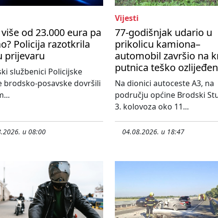
Vijesti
više od 23.000 eura pa
77-godišnjak udario u
o? Policija razotkrila
prikolicu kamiona–
u prijevaru
automobil završio na k
putnica teško ozlijeđe
ski službenici Policijske
 brodsko-posavske dovršili
Na dionici autoceste A3, na
...
području općine Brodski St
3. kolovoza oko 11...
.2026. u 08:00
04.08.2026. u 18:47