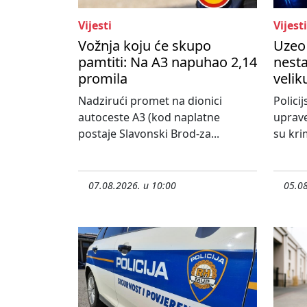
Vijesti
Vijesti
Vožnja koju će skupo
Uzeo 
pamtiti: Na A3 napuhao 2,14
nesta
promila
velik
Nadzirući promet na dionici
Policij
autoceste A3 (kod naplatne
uprave
postaje Slavonski Brod-za...
su krim
07.08.2026. u 10:00
05.08