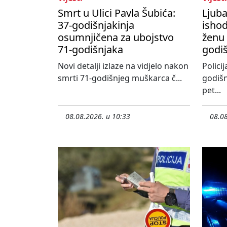
Smrt u Ulici Pavla Šubića:
Ljub
37-godišnjakinja
ishod
osumnjičena za ubojstvo
ženu 
71-godišnjaka
godi
Novi detalji izlaze na vidjelo nakon
Policij
smrti 71-godišnjeg muškarca č...
godišn
pet...
08.08.2026. u 10:33
08.08