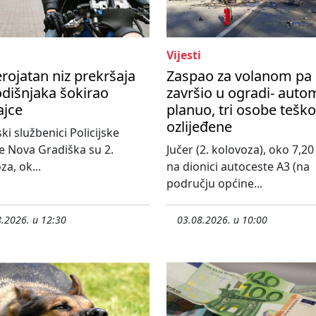
Vijesti
rojatan niz prekršaja
Zaspao za volanom pa
dišnjaka šokirao
završio u ogradi- auto
ajce
planuo, tri osobe teško
ozlijeđene
ski službenici Policijske
e Nova Gradiška su 2.
Jučer (2. kolovoza), oko 7,20 
za, ok...
na dionici autoceste A3 (na
području općine...
.2026. u 12:30
03.08.2026. u 10:00