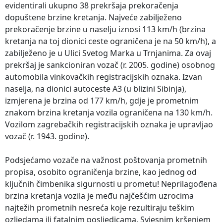
evidentirali ukupno 38 prekršaja prekoračenja
dopuštene brzine kretanja. Najveće zabilježeno
prekoračenje brzine u naselju iznosi 113 km/h (brzina
kretanja na toj dionici ceste ograničena je na 50 km/h), a
zabilježeno je u Ulici Svetog Marka u Trnjanima. Za ovaj
prekršaj je sankcioniran vozač (r. 2005. godine) osobnog
automobila vinkovačkih registracijskih oznaka. Izvan
naselja, na dionici autoceste A3 (u blizini Sibinja),
izmjerena je brzina od 177 km/h, gdje je prometnim
znakom brzina kretanja vozila ograničena na 130 km/h.
Vozilom zagrebačkih registracijskih oznaka je upravljao
vozač (r. 1943. godine).
Podsjećamo vozače na važnost poštovanja prometnih
propisa, osobito ograničenja brzine, kao jednog od
ključnih čimbenika sigurnosti u prometu! Neprilagođena
brzina kretanja vozila je među najčešćim uzrocima
najtežih prometnih nesreća koje rezultiraju teškim
ozljedama ili fatalnim posljedicama. Svjesnim kršenjem