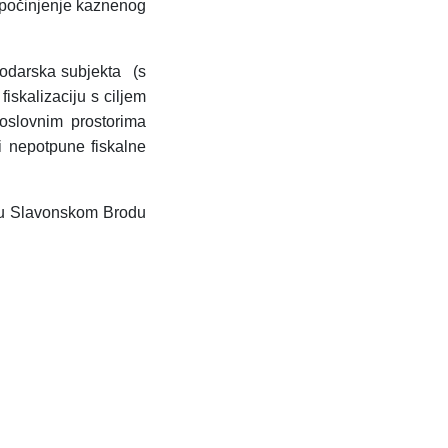
 počinjenje kaznenog
podarska subjekta (s
 fiskalizaciju s ciljem
poslovnim prostorima
li nepotpune fiskalne
u u Slavonskom Brodu