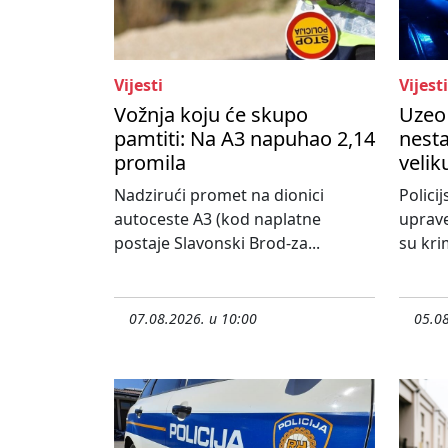
Vijesti
Vijesti
Vožnja koju će skupo
Uzeo 
pamtiti: Na A3 napuhao 2,14
nesta
promila
velik
Nadzirući promet na dionici
Policij
autoceste A3 (kod naplatne
uprave
postaje Slavonski Brod-za...
su krim
07.08.2026. u 10:00
05.08