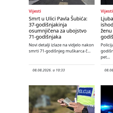
Vijesti
Vijesti
Smrt u Ulici Pavla Šubića:
Ljub
37-godišnjakinja
ishod
osumnjičena za ubojstvo
ženu 
71-godišnjaka
godi
Novi detalji izlaze na vidjelo nakon
Policij
smrti 71-godišnjeg muškarca č...
godišn
pet...
08.08.2026. u 10:33
08.08