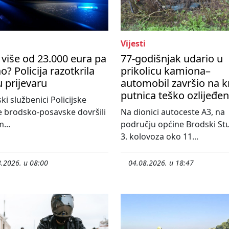
Vijesti
više od 23.000 eura pa
77-godišnjak udario u
o? Policija razotkrila
prikolicu kamiona–
u prijevaru
automobil završio na k
putnica teško ozlijeđe
ski službenici Policijske
 brodsko-posavske dovršili
Na dionici autoceste A3, na
...
području općine Brodski St
3. kolovoza oko 11...
.2026. u 08:00
04.08.2026. u 18:47