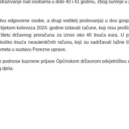
istraživanje nad
osobama u dobi 40 i 41 godinu, zbog sumnje u
stvu odgovorne osobe, a drugi voditelj poslovanja) u dva gos
, tijekom kolovoza 2024. godine
izdavali račune, koji nisu prošli
a štetu državnog proračuna za iznos oko 40 tisuća eura. U 
koliko tisuća neautentičnih računa, koji su sadržavali lažne i
prometa u sustavu Porezne uprave.
čenih podnose kaznene prijave Općinskom državnom odvjetništv
 djela.