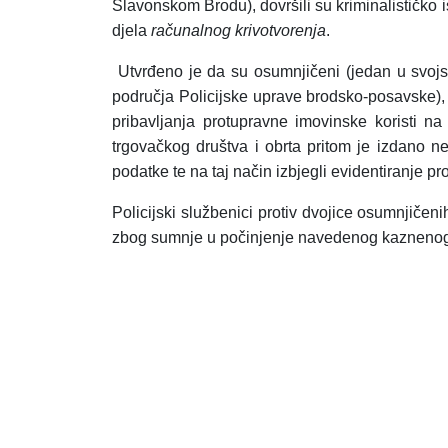
Slavonskom Brodu), dovršili su kriminalističko 
djela
računalnog
krivotvorenja
.
Utvrđeno je da su osumnjičeni (jedan u svoj
područja Policijske uprave brodsko-posavske)
pribavljanja protupravne imovinske koristi n
trgovačkog društva i obrta pritom je izdano ne
podatke te na taj način izbjegli evidentiranje 
Policijski službenici protiv dvojice osumnji
zbog sumnje u počinjenje navedenog kaznenog