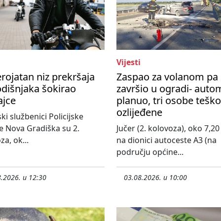
Vijesti
rojatan niz prekršaja
Zaspao za volanom pa
dišnjaka šokirao
završio u ogradi- auto
ajce
planuo, tri osobe teško
ozlijeđene
ski službenici Policijske
e Nova Gradiška su 2.
Jučer (2. kolovoza), oko 7,20 
za, ok...
na dionici autoceste A3 (na
području općine...
.2026. u 12:30
03.08.2026. u 10:00