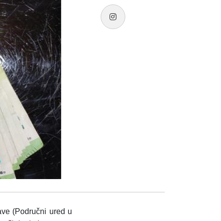
ave (Područni u
red u