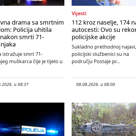
Vijesti
avna drama sa smrtnim
112 kroz naselje, 174 n
om: Policija uhitila
autocesti: Ovo su reko
nakon smrti 71-
policijske akcije
šnjaka
Sukladno prethodnoj najavi
a istražuje smrt 71-
policijski službenici su na
jeg muškarca čije je tijelo u
području Postaje pr...
.2026. u 08:37
08.08.2026. u 08:00