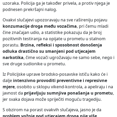
uzoraka. Policija ga je također privela, a protiv njega je
podnesen prekršajni nalog.
Ovakvi slučajevi upozoravaju na sve rašireniju pojavu
konzumacije droga među vozačima
, pri čemu mladi
čine značajan udio, a statistike pokazuju da je broj
pozitivnih testiranja na opijate u prometu u stalnom
porastu.
Brzina, refleksi i sposobnost donošenja
odluka drastično su smanjeni pod utjecajem
narkotika
, čime vozači ugrožavaju ne samo sebe, nego i
sve druge sudionike u prometu.
Iz Policijske uprave brodsko-posavske ističu kako će i
dalje
intenzivno provoditi preventivne i represivne
mjere
, osobito u sklopu vikend-kontrola, a apeliraju i na
javnost da
prijavljuju sumnjiva ponašanja u prometu
,
jer svaka dojava može spriječiti moguću tragediju.
S obzirom na porast ovakvih slučajeva, jasno je da
problem vožnje pod utjecajem droga nije više