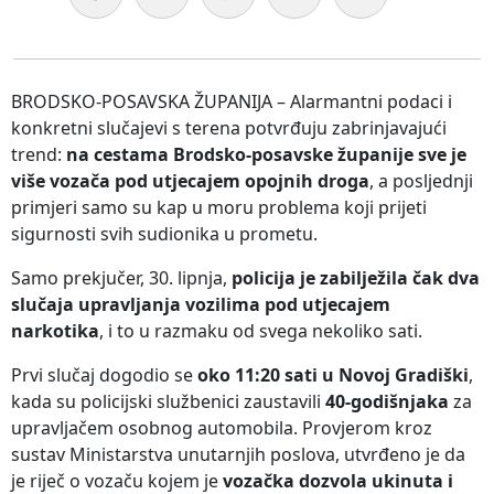
BRODSKO-POSAVSKA ŽUPANIJA – Alarmantni podaci i
konkretni slučajevi s terena potvrđuju zabrinjavajući
trend:
na cestama Brodsko-posavske županije sve je
više vozača pod utjecajem opojnih droga
, a posljednji
primjeri samo su kap u moru problema koji prijeti
sigurnosti svih sudionika u prometu.
Samo prekjučer, 30. lipnja,
policija je zabilježila čak dva
slučaja upravljanja vozilima pod utjecajem
narkotika
, i to u razmaku od svega nekoliko sati.
Prvi slučaj dogodio se
oko 11:20 sati u Novoj Gradiški
,
kada su policijski službenici zaustavili
40-godišnjaka
za
upravljačem osobnog automobila. Provjerom kroz
sustav Ministarstva unutarnjih poslova, utvrđeno je da
je riječ o vozaču kojem je
vozačka dozvola ukinuta i