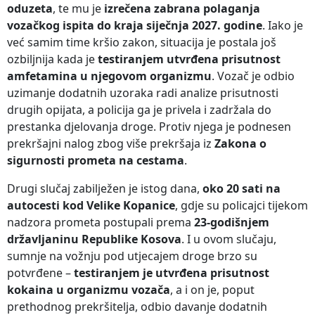
oduzeta
, te mu je
izrečena zabrana polaganja
vozačkog ispita do kraja siječnja 2027. godine
. Iako je
već samim time kršio zakon, situacija je postala još
ozbiljnija kada je
testiranjem utvrđena prisutnost
amfetamina u njegovom organizmu
. Vozač je odbio
uzimanje dodatnih uzoraka radi analize prisutnosti
drugih opijata, a policija ga je privela i zadržala do
prestanka djelovanja droge. Protiv njega je podnesen
prekršajni nalog zbog više prekršaja iz
Zakona o
sigurnosti prometa na cestama
.
Drugi slučaj zabilježen je istog dana,
oko 20 sati na
autocesti kod Velike Kopanice
, gdje su policajci tijekom
nadzora prometa postupali prema
23-godišnjem
državljaninu Republike Kosova
. I u ovom slučaju,
sumnje na vožnju pod utjecajem droge brzo su
potvrđene –
testiranjem je utvrđena prisutnost
kokaina u organizmu vozača
, a i on je, poput
prethodnog prekršitelja, odbio davanje dodatnih