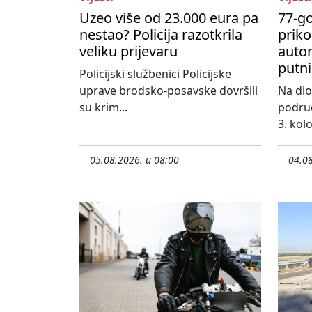
Uzeo više od 23.000 eura pa
77-go
nestao? Policija razotkrila
priko
veliku prijevaru
autom
putni
Policijski službenici Policijske
uprave brodsko-posavske dovršili
Na dio
su krim...
područ
3. kol
05.08.2026. u 08:00
04.08