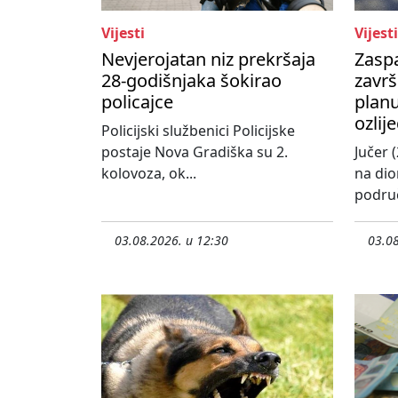
Vijesti
Vijesti
Nevjerojatan niz prekršaja
Zasp
28-godišnjaka šokirao
završ
policajce
planu
ozlij
Policijski službenici Policijske
postaje Nova Gradiška su 2.
Jučer (
kolovoza, ok...
na dio
područ
03.08.2026. u 12:30
03.08