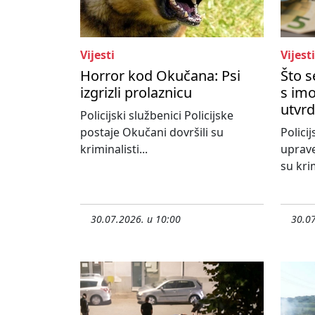
Vijesti
Vijesti
Horror kod Okučana: Psi
Što 
izgrizli prolaznicu
s imo
utvrd
Policijski službenici Policijske
postaje Okučani dovršili su
Policij
kriminalisti...
uprave
su krim
30.07.2026. u 10:00
30.07