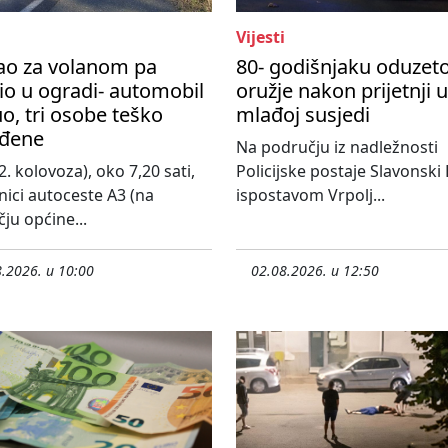
Vijesti
ao za volanom pa
80- godišnjaku oduzet
io u ogradi- automobil
oružje nakon prijetnji 
o, tri osobe teško
mlađoj susjedi
eđene
Na području iz nadležnosti
2. kolovoza), oko 7,20 sati,
Policijske postaje Slavonski
nici autoceste A3 (na
ispostavom Vrpolj...
ju općine...
.2026. u 10:00
02.08.2026. u 12:50