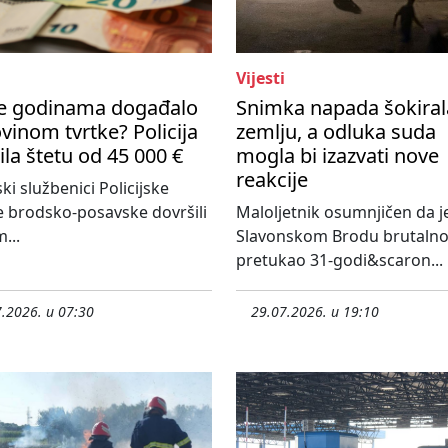
Vijesti
se godinama događalo
Snimka napada šokiral
vinom tvrtke? Policija
zemlju, a odluka suda
ila štetu od 45 000 €
mogla bi izazvati nove
reakcije
ski službenici Policijske
 brodsko-posavske dovršili
Maloljetnik osumnjičen da j
...
Slavonskom Brodu brutaln
pretukao 31-godi&scaron...
.2026. u 07:30
29.07.2026. u 19:10