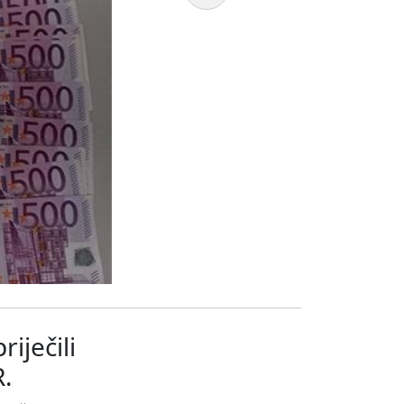
iječili
R.