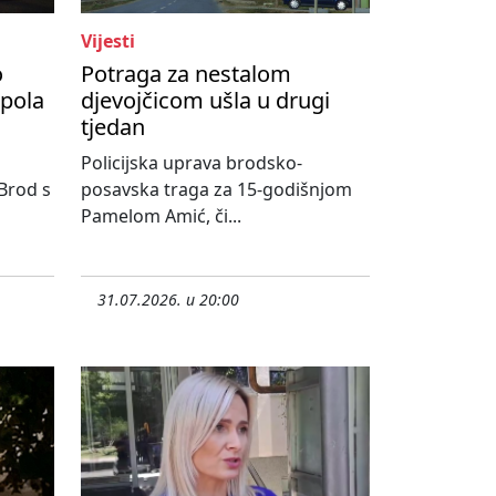
Vijesti
o
Potraga za nestalom
upola
djevojčicom ušla u drugi
tjedan
Policijska uprava brodsko-
 Brod s
posavska traga za 15-godišnjom
Pamelom Amić, či...
31.07.2026. u 20:00