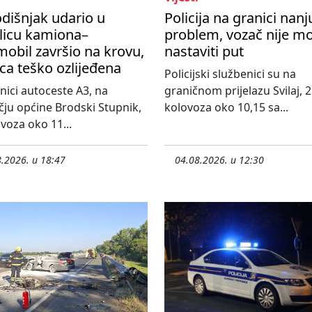
dišnjak udario u
Policija na granici nanj
licu kamiona–
problem, vozač nije m
obil završio na krovu,
nastaviti put
ca teško ozlijeđena
Policijski službenici su na
nici autoceste A3, na
graničnom prijelazu Svilaj, 2
ju općine Brodski Stupnik,
kolovoza oko 10,15 sa...
ovoza oko 11...
.2026. u 18:47
04.08.2026. u 12:30