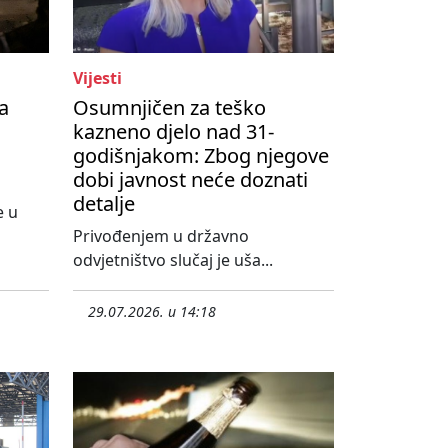
Vijesti
a
Osumnjičen za teško
kazneno djelo nad 31-
godišnjakom: Zbog njegove
dobi javnost neće doznati
detalje
e u
o
Privođenjem u državno
odvjetništvo slučaj je uša...
29.07.2026. u 14:18