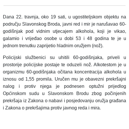
Dana 22. travnja, oko 19 sati, u ugostiteljskom objektu na
području Slavonskog Broda, javni red i mir je narušavao 60-
godišnjak pod vidnim utjecajem alkohola, koji je vikao,
galamio i vrijeđao osobe u dobi 53 i 48 godina te je u
jednom trenutku zaprijetio hladnim oružjem (nož).
Policijski službenici su uhitili 60-godišnjaka, priveli u
prostorije policijske postaje te oduzeli nož. Alkotestom je u
organizmu 60-godišnjaka očitana koncentracija alkohola u
iznosu od 1,55 promila. Uručen mu je obavezni prekršajni
nalog i protiv njega je podnesen optužni prijedlog
Općinskom sudu u Slavonskom Brodu zbog počinjenih
prekršaja iz Zakona o nabavi i posjedovanju oružja građana
i Zakona o prekršajima protiv javnog reda i mira.