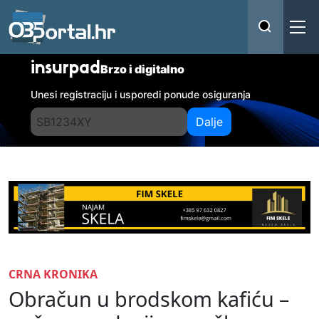
insurpad
Brzo i digitalno
Unesi registraciju i usporedi ponude osiguranja
Dalje
CRNA KRONIKA
Obračun u brodskom kafiću –