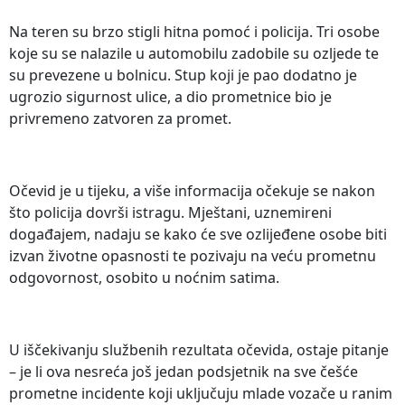
Na teren su brzo stigli hitna pomoć i policija. Tri osobe
koje su se nalazile u automobilu zadobile su ozljede te
su prevezene u bolnicu. Stup koji je pao dodatno je
ugrozio sigurnost ulice, a dio prometnice bio je
privremeno zatvoren za promet.
Očevid je u tijeku, a više informacija očekuje se nakon
što policija dovrši istragu. Mještani, uznemireni
događajem, nadaju se kako će sve ozlijeđene osobe biti
izvan životne opasnosti te pozivaju na veću prometnu
odgovornost, osobito u noćnim satima.
U iščekivanju službenih rezultata očevida, ostaje pitanje
– je li ova nesreća još jedan podsjetnik na sve češće
prometne incidente koji uključuju mlade vozače u ranim