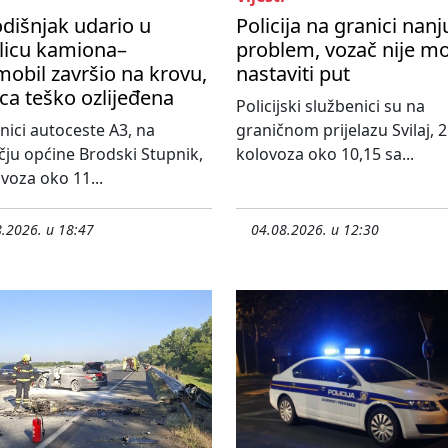
dišnjak udario u
Policija na granici nanj
licu kamiona–
problem, vozač nije m
obil završio na krovu,
nastaviti put
ca teško ozlijeđena
Policijski službenici su na
nici autoceste A3, na
graničnom prijelazu Svilaj, 2
ju općine Brodski Stupnik,
kolovoza oko 10,15 sa...
ovoza oko 11...
.2026. u 18:47
04.08.2026. u 12:30