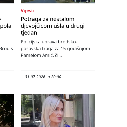
Vijesti
o
Potraga za nestalom
upola
djevojčicom ušla u drugi
tjedan
Policijska uprava brodsko-
 Brod s
posavska traga za 15-godišnjom
Pamelom Amić, či...
31.07.2026. u 20:00