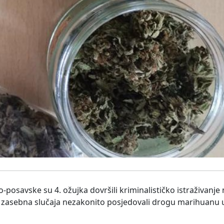
ko-posavske su 4. ožujka dovršili kriminalističko istraživanj
va zasebna slučaja nezakonito posjedovali drogu marihuanu 