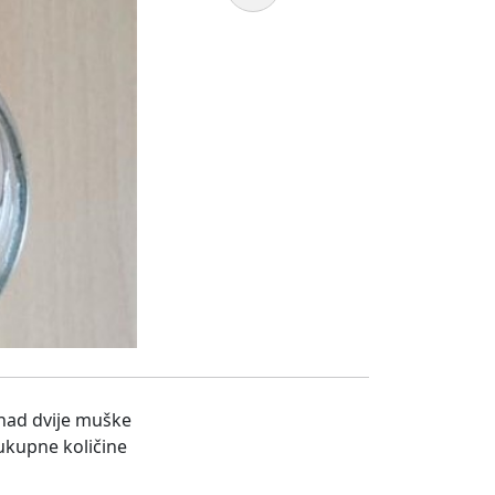
e nad dvije muške
ukupne količine