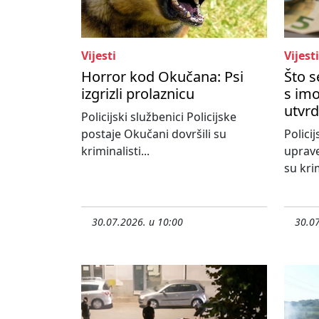
Vijesti
Vijesti
Horror kod Okučana: Psi
Što 
izgrizli prolaznicu
s imo
utvrd
Policijski službenici Policijske
postaje Okučani dovršili su
Policij
kriminalisti...
uprave
su krim
30.07.2026. u 10:00
30.07