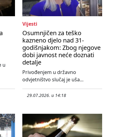
Vijesti
a
Osumnjičen za teško
kazneno djelo nad 31-
godišnjakom: Zbog njegove
dobi javnost neće doznati
detalje
e u
o
Privođenjem u državno
odvjetništvo slučaj je uša...
29.07.2026. u 14:18