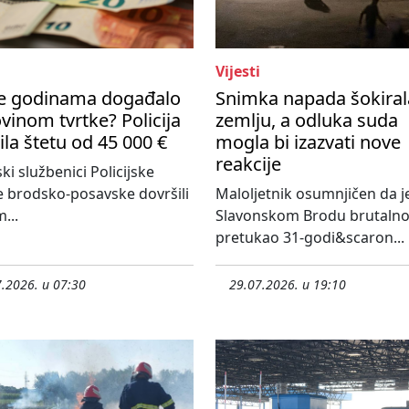
Vijesti
se godinama događalo
Snimka napada šokiral
vinom tvrtke? Policija
zemlju, a odluka suda
ila štetu od 45 000 €
mogla bi izazvati nove
reakcije
ski službenici Policijske
 brodsko-posavske dovršili
Maloljetnik osumnjičen da j
...
Slavonskom Brodu brutaln
pretukao 31-godi&scaron...
.2026. u 07:30
29.07.2026. u 19:10