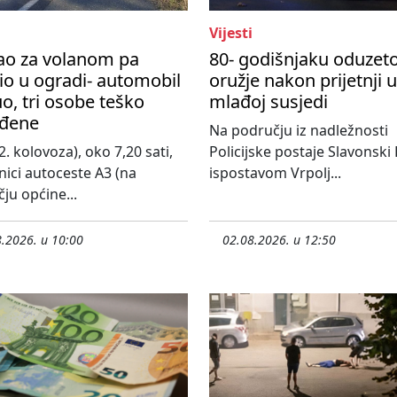
Vijesti
ao za volanom pa
80- godišnjaku oduzet
io u ogradi- automobil
oružje nakon prijetnji 
o, tri osobe teško
mlađoj susjedi
eđene
Na području iz nadležnosti
2. kolovoza), oko 7,20 sati,
Policijske postaje Slavonski
nici autoceste A3 (na
ispostavom Vrpolj...
ju općine...
.2026. u 10:00
02.08.2026. u 12:50