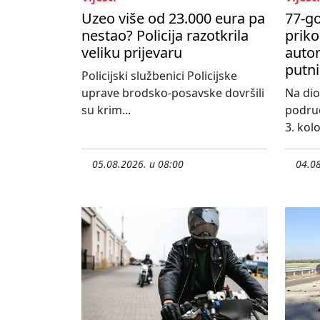
Uzeo više od 23.000 eura pa
77-go
nestao? Policija razotkrila
priko
veliku prijevaru
autom
putni
Policijski službenici Policijske
uprave brodsko-posavske dovršili
Na dio
su krim...
područ
3. kol
05.08.2026. u 08:00
04.08