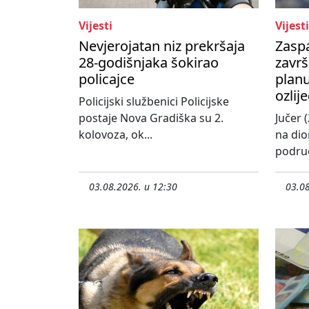
Vijesti
Vijesti
Nevjerojatan niz prekršaja
Zasp
28-godišnjaka šokirao
završ
policajce
planu
ozlij
Policijski službenici Policijske
postaje Nova Gradiška su 2.
Jučer (
kolovoza, ok...
na dio
područ
03.08.2026. u 12:30
03.08