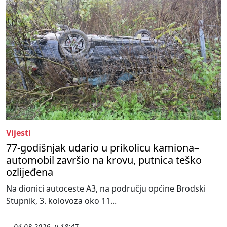
Vijesti
77-godišnjak udario u prikolicu kamiona–
automobil završio na krovu, putnica teško
ozlijeđena
Na dionici autoceste A3, na području općine Brodski
Stupnik, 3. kolovoza oko 11...
04.08.2026. u 18:47