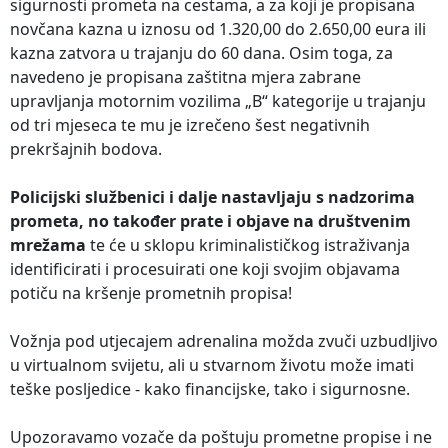
sigurnosti prometa na cestama, a za koji je propisana
novčana kazna u iznosu od 1.320,00 do 2.650,00 eura ili
kazna zatvora u trajanju do 60 dana. Osim toga, za
navedeno je propisana zaštitna mjera zabrane
upravljanja motornim vozilima „B“ kategorije u trajanju
od tri mjeseca te mu je izrečeno šest negativnih
prekršajnih bodova.
Policijski službenici i dalje nastavljaju s nadzorima
prometa, no također prate i objave na društvenim
mrežama
te će u sklopu kriminalističkog istraživanja
identificirati i procesuirati one koji svojim objavama
potiču na kršenje prometnih propisa!
Vožnja pod utjecajem adrenalina možda zvuči uzbudljivo
u virtualnom svijetu, ali u stvarnom životu može imati
teške posljedice - kako financijske, tako i sigurnosne.
Upozoravamo vozače da poštuju prometne propise i ne