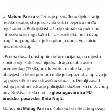
U
Malom Parizu
večeras je pronađeno tijelo starije
muške osobe, što je izazvalo šok i nevjericu među
mještanima. Policijski istražitelji odmah su pokrenuli
intenzivnu istragu kako bi razjasnili okolnosti ovog
tragičnog događaja- je li u pitanju ubojstvo, suicid ili
nesretni slučaj.
- Prema dosad dostupnim informacijama, na mjestu
zločina nije zatečena nijedna druga osoba osim
preminulog (1953.god). Identitet osobe koja je
obavijestila hitnu pomoć i dalje je nepoznat, a upravo je
taj poziv otkrio ovu stravičnu situaciju. Detalji zasad
ostaju predmet istrage policijskih službenika i državnog
odvjetništva, rekla nam je
glasnogovornica PU
brodsko- posavske, Kata Nujić
.
Stanovnici
Malog Pariza
u šoku su i strahu zbog ovog