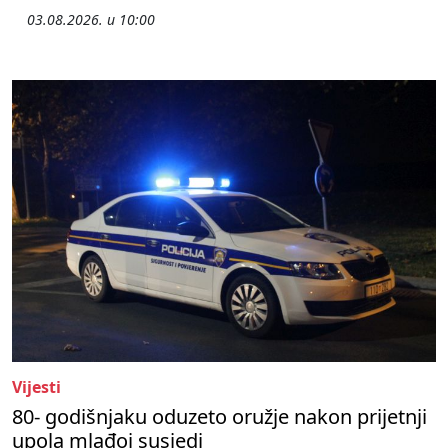
03.08.2026. u 10:00
Vijesti
80- godišnjaku oduzeto oružje nakon prijetnji
upola mlađoj susjedi