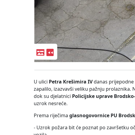
U ulici
Petra Krešimira IV
danas prijepodne d
zapalilo, izazvavši veliku pažnju prolaznika. 
dok su djelatnici
Policijske uprave Brodsko
uzrok nesreće.
Prema riječima
glasnogovornice PU Brods
- Uzrok požara bit će poznat po završetku oč
vozila.