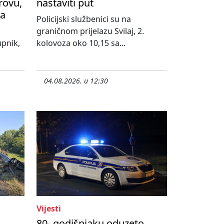
rovu,
nastaviti put
na
Policijski službenici su na
graničnom prijelazu Svilaj, 2.
upnik,
kolovoza oko 10,15 sa...
04.08.2026. u 12:30
Vijesti
80- godišnjaku oduzeto