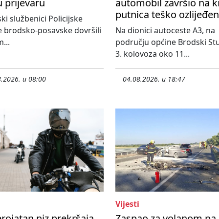
u prijevaru
automobil završio na k
putnica teško ozlijeđe
ski službenici Policijske
 brodsko-posavske dovršili
Na dionici autoceste A3, na
...
području općine Brodski St
3. kolovoza oko 11...
.2026. u 08:00
04.08.2026. u 18:47
Vijesti
rojatan niz prekršaja
Zaspao za volanom pa