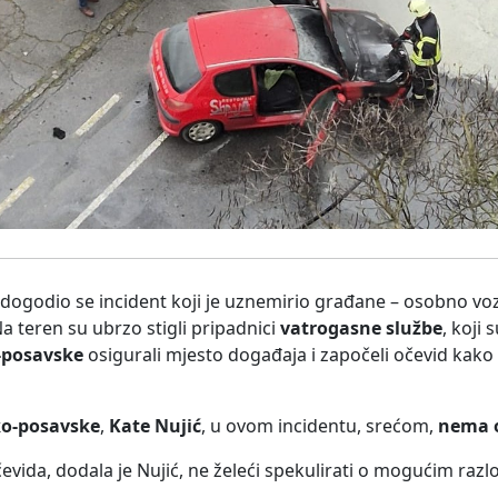
ogodio se incident koji je uznemirio građane – osobno voz
Na teren su ubrzo stigli pripadnici
vatrogasne službe
, koji 
-posavske
osigurali mjesto događaja i započeli očevid kako 
ko-posavske
,
Kate Nujić
, u ovom incidentu, srećom,
nema o
evida, dodala je Nujić, ne želeći spekulirati o mogućim razl