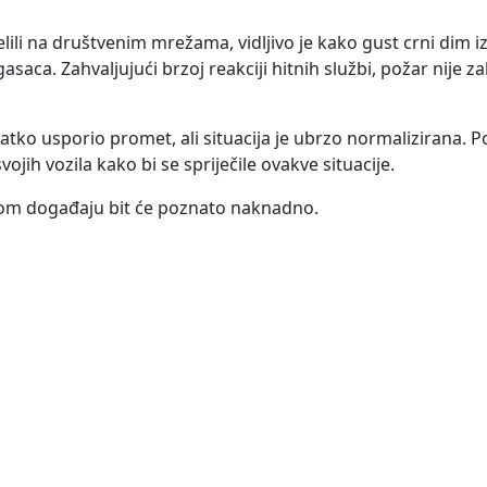
lili na društvenim mrežama, vidljivo je kako gust crni dim iz
saca. Zahvaljujući brzoj reakciji hitnih službi, požar nije z
ratko usporio promet, ali situacija je ubrzo normalizirana. Po
jih vozila kako bi se spriječile ovakve situacije.
 ovom događaju bit će poznato naknadno.