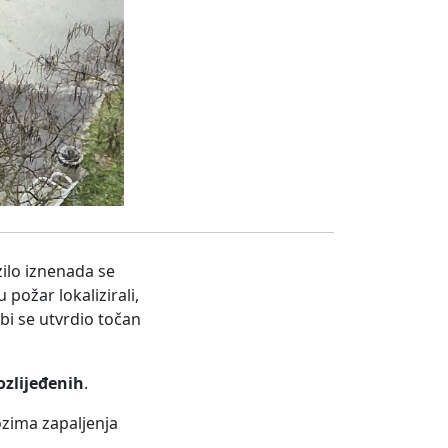
ilo iznenada se
su požar lokalizirali,
bi se utvrdio točan
zlijeđenih
.
ozima zapaljenja