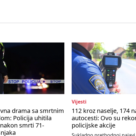
Vijesti
avna drama sa smrtnim
112 kroz naselje, 174 n
om: Policija uhitila
autocesti: Ovo su reko
nakon smrti 71-
policijske akcije
šnjaka
Sukladno prethodnoj najavi