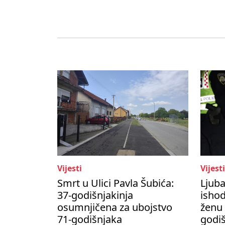
Vijesti
Vijesti
Smrt u Ulici Pavla Šubića:
Ljub
37-godišnjakinja
ishod
osumnjičena za ubojstvo
ženu 
71-godišnjaka
godi