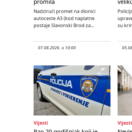
promila
velik
Nadzirući promet na dionici
Policij
autoceste A3 (kod naplatne
uprave
postaje Slavonski Brod-za...
su krim
07.08.2026. u 10:00
05.08
Vijesti
Vijesti
Pao 20-godišnjak koji je
Nevje