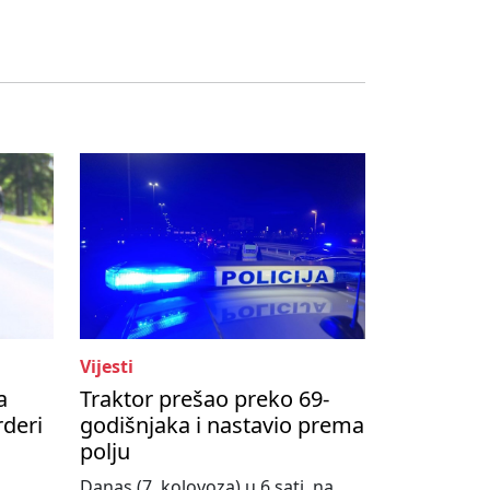
Vijesti
a
Traktor prešao preko 69-
rderi
godišnjaka i nastavio prema
polju
,
Danas (7. kolovoza) u 6 sati, na