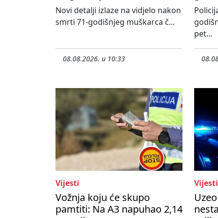
Novi detalji izlaze na vidjelo nakon
Policij
smrti 71-godišnjeg muškarca č...
godišn
pet...
08.08.2026. u 10:33
08.08
Vijesti
Vijesti
Vožnja koju će skupo
Uzeo 
pamtiti: Na A3 napuhao 2,14
nesta