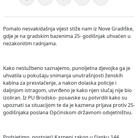
Pomalo nesvakidašnja vijest stiže nam iz Nove Gradiške,
gdje je na gradskim bazenima 25- godišnjak uhvaćen u
nezakonitim radnjama.
Kako neslužbeno saznajemo, punoljetna djevojka ga je
uhvatila u pokušaju snimanja unutrašnjosti ženskih
kabina za presvlačenje, a nakon dolaska policije i
daljnjom istragom, utvrđeno je kako njen slučaj nije bio
izoliran. Iz PU Brodsko- posavske su potvrdili kako su
upoznati sa situacijom te da je kaznena prijava protiv 25-
godišnjaka poslana Općinskom državnom odvjetništvu.
Podsjetimo, postojeći Kazneni zakon u članku 144.