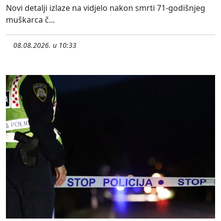
Novi detalji izlaze na vidjelo nakon smrti 71-godišnjeg
muškarca č...
08.08.2026. u 10:33