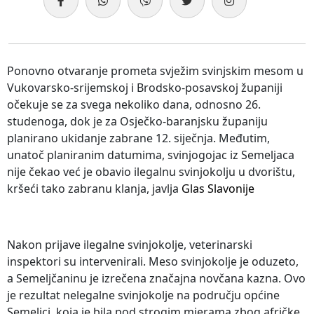
Ponovno otvaranje prometa svježim svinjskim mesom u
Vukovarsko-srijemskoj i Brodsko-posavskoj županiji
očekuje se za svega nekoliko dana, odnosno 26.
studenoga, dok je za Osječko-baranjsku županiju
planirano ukidanje zabrane 12. siječnja. Međutim,
unatoč planiranim datumima, svinjogojac iz Semeljaca
nije čekao već je obavio ilegalnu svinjokolju u dvorištu,
kršeći tako zabranu klanja, javlja
Glas Slavonije
Nakon prijave ilegalne svinjokolje, veterinarski
inspektori su intervenirali. Meso svinjokolje je oduzeto,
a Semeljčaninu je izrečena značajna novčana kazna. Ovo
je rezultat nelegalne svinjokolje na području općine
Semeljci, koja je bila pod strogim mjerama zbog afričke