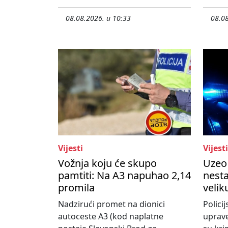
08.08.2026. u 10:33
08.08
Vijesti
Vijesti
Vožnja koju će skupo
Uzeo 
pamtiti: Na A3 napuhao 2,14
nesta
promila
velik
Nadzirući promet na dionici
Policij
autoceste A3 (kod naplatne
uprave