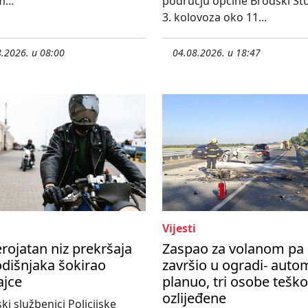
...
području općine Brodski St
3. kolovoza oko 11...
.2026. u 08:00
04.08.2026. u 18:47
Vijesti
rojatan niz prekršaja
Zaspao za volanom pa
dišnjaka šokirao
završio u ogradi- auto
ajce
planuo, tri osobe teško
ozlijeđene
ski službenici Policijske