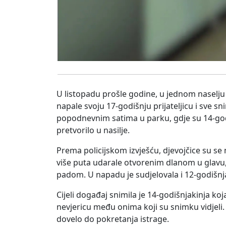
U listopadu prošle godine, u jednom naselju
napale svoju 17-godišnju prijateljicu i sve s
popodnevnim satima u parku, gdje su 14-godiš
pretvorilo u nasilje.
Prema policijskom izvješću, djevojčice su se
više puta udarale otvorenim dlanom u glavu, a 
padom. U napadu je sudjelovala i 12-godišnja
Cijeli događaj snimila je 14-godišnjakinja koj
nevjericu među onima koji su snimku vidjeli.
dovelo do pokretanja istrage.