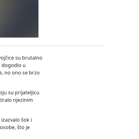
ojčice su brutalno
se dogodio u
e, no ono se brzo
ju su prijateljicu
tiralo njezinim
 izazvalo šok i
osobe, što je