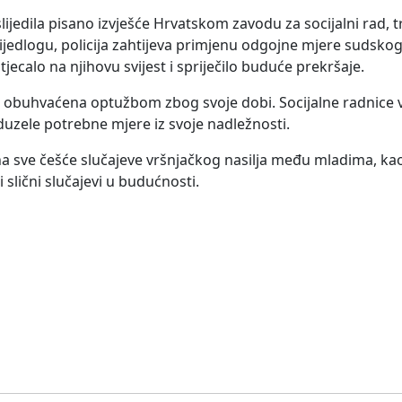
oslijedila pisano izvješće Hrvatskom zavodu za socijalni rad,
ijedlogu, policija zahtijeva primjenu odgojne mjere sudskog
tjecalo na njihovu svijest i spriječilo buduće prekršaje.
je obuhvaćena optužbom zbog svoje dobi. Socijalne radnice 
oduzele potrebne mjere iz svoje nadležnosti.
a sve češće slučajeve vršnjačkog nasilja među mladima, kao
 slični slučajevi u budućnosti.