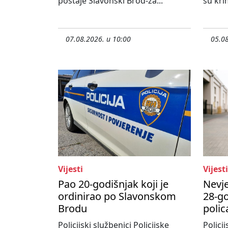
postaje Slavonski Brod-za...
su krim
07.08.2026. u 10:00
05.08
Vijesti
Vijesti
Pao 20-godišnjak koji je
Nevje
ordinirao po Slavonskom
28-go
Brodu
polic
Policijski službenici Policijske
Policij