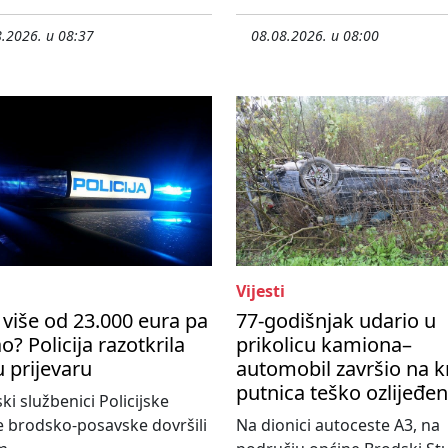
.2026. u 08:37
08.08.2026. u 08:00
Vijesti
više od 23.000 eura pa
77-godišnjak udario u
o? Policija razotkrila
prikolicu kamiona–
u prijevaru
automobil završio na k
putnica teško ozlijeđe
ski službenici Policijske
 brodsko-posavske dovršili
Na dionici autoceste A3, na