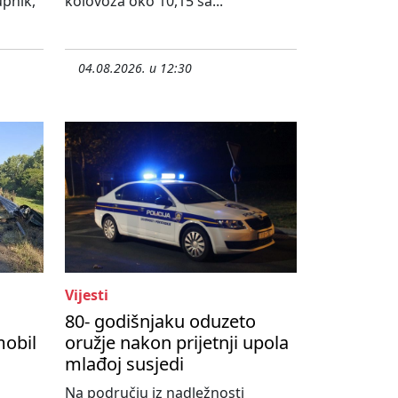
upnik,
kolovoza oko 10,15 sa...
04.08.2026. u 12:30
Vijesti
80- godišnjaku oduzeto
mobil
oružje nakon prijetnji upola
mlađoj susjedi
Na području iz nadležnosti