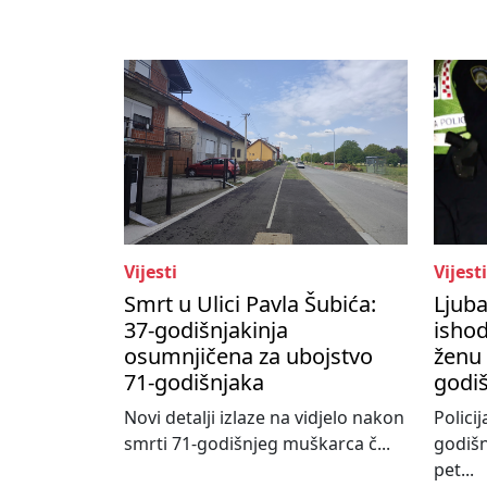
Vijesti
Vijesti
Smrt u Ulici Pavla Šubića:
Ljub
37-godišnjakinja
ishod
osumnjičena za ubojstvo
ženu 
71-godišnjaka
godi
Novi detalji izlaze na vidjelo nakon
Policij
smrti 71-godišnjeg muškarca č...
godišn
pet...