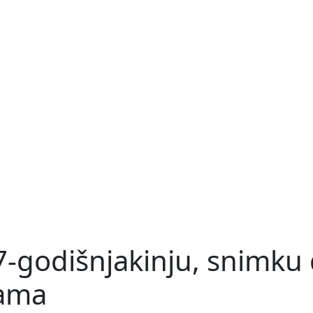
7-godišnjakinju, snimku d
žama