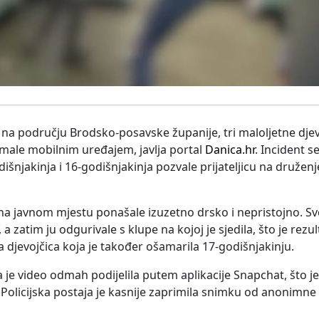
 na području Brodsko-posavske županije, tri maloljetne djev
nimale mobilnim uređajem, javlja portal
Danica.hr
. Incident 
njakinja i 16-godišnjakinja pozvale prijateljicu na druženj
 na javnom mjestu ponašale izuzetno drsko i nepristojno. Svo
zatim ju odgurivale s klupe na kojoj je sjedila, što je rezul
 djevojčica koja je također ošamarila 17-godišnjakinju.
a je video odmah podijelila putem aplikacije Snapchat, što je
 Policijska postaja je kasnije zaprimila snimku od anonimne 