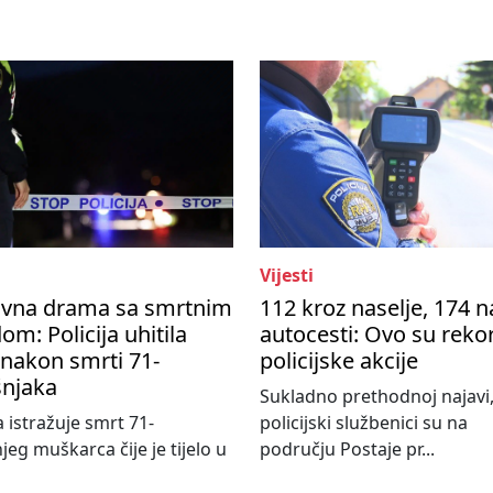
Vijesti
avna drama sa smrtnim
112 kroz naselje, 174 n
om: Policija uhitila
autocesti: Ovo su reko
nakon smrti 71-
policijske akcije
šnjaka
Sukladno prethodnoj najavi
a istražuje smrt 71-
policijski službenici su na
jeg muškarca čije je tijelo u
području Postaje pr...