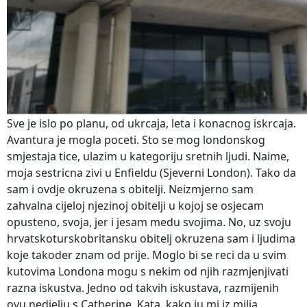
Sve je islo po planu, od ukrcaja, leta i konacnog iskrcaja.
Avantura je mogla poceti. Sto se mog londonskog
smjestaja tice, ulazim u kategoriju sretnih ljudi. Naime,
moja sestricna zivi u Enfieldu (Sjeverni London). Tako da
sam i ovdje okruzena s obitelji. Neizmjerno sam
zahvalna cijeloj njezinoj obitelji u kojoj se osjecam
opusteno, svoja, jer i jesam medu svojima. No, uz svoju
hrvatskoturskobritansku obitelj okruzena sam i ljudima
koje takoder znam od prije. Moglo bi se reci da u svim
kutovima Londona mogu s nekim od njih razmjenjivati
razna iskustva. Jedno od takvih iskustava, razmijenih
ovu nedjelju s Catherine. Kata, kako ju mi iz milja