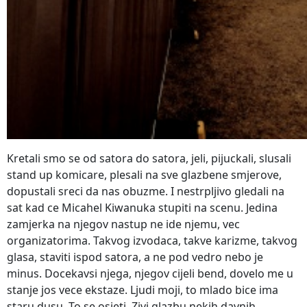
Kretali smo se od satora do satora, jeli, pijuckali, slusali
stand up komicare, plesali na sve glazbene smjerove,
dopustali sreci da nas obuzme. I nestrpljivo gledali na
sat kad ce Micahel Kiwanuka stupiti na scenu. Jedina
zamjerka na njegov nastup ne ide njemu, vec
organizatorima. Takvog izvodaca, takve karizme, takvog
glasa, staviti ispod satora, a ne pod vedro nebo je
minus. Docekavsi njega, njegov cijeli bend, dovelo me u
stanje jos vece ekstaze. Ljudi moji, to mlado bice ima
staru dusu. To se osjeti. Zivi glazbu nekih davnih