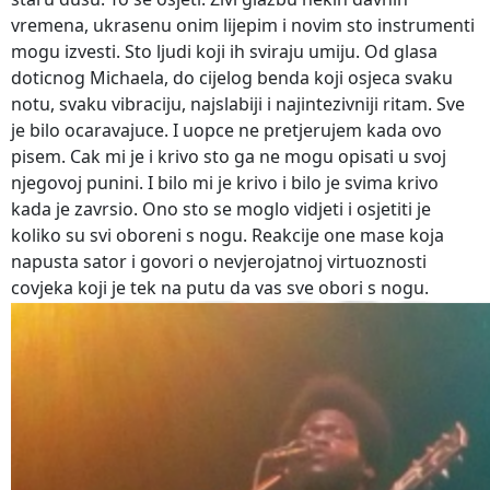
vremena, ukrasenu onim lijepim i novim sto instrumenti
mogu izvesti. Sto ljudi koji ih sviraju umiju. Od glasa
doticnog Michaela, do cijelog benda koji osjeca svaku
notu, svaku vibraciju, najslabiji i najintezivniji ritam. Sve
je bilo ocaravajuce. I uopce ne pretjerujem kada ovo
pisem. Cak mi je i krivo sto ga ne mogu opisati u svoj
njegovoj punini. I bilo mi je krivo i bilo je svima krivo
kada je zavrsio. Ono sto se moglo vidjeti i osjetiti je
koliko su svi oboreni s nogu. Reakcije one mase koja
napusta sator i govori o nevjerojatnoj virtuoznosti
covjeka koji je tek na putu da vas sve obori s nogu.