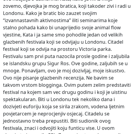
zovemo, djevojka je mog bratica, koji takoder zivi i radi u
Londonu. Kako je bratic bio zauzet svojim
“izvannastavnih aktivnostima” iliti seminarima koje
stalno pohada kako bi unaprijedio svoje animal flow
vjestine, Kata i ja same smo pohodile jedan od velikih
glazbenih festivala koji se odvijaju u Londonu. Citadel
festival koji se odvija na prostoru Victoria parka.
Festivalu sam prvi puta nazocila prosle godine i zaljubila
se islandsku grupu Sigur Ros. Ove godine, zaljubih se u
mnoge. Ponavljam, ovo je moj dozivljaj, moje iskustvo.
Ovo nije pisanje glazbenih recenzija. Ne bavim se
takvom vrstom blogginga. Ovim putem zelim predstaviti
festival na kojem sam vec drugu godinu i koji je uistinu
spektakularan. Biti u Londonu tek nekoliko dana i
dozivjeti euforiju koja se sirila zrakom, vodena ljetnim
povjetarcem je neprocjenjiv osjecaj. Citadelu se
jednostavno treba prepustiti. Biti sudionik ovog
festivala, znaci i odvojiti koju funticu vise. U ovom