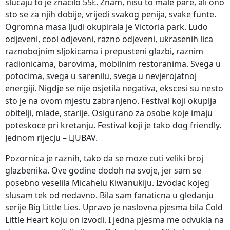
slucaju to je znacilo 55Ł. Znam, nisu to male pare, ali ono
sto se za njih dobije, vrijedi svakog penija, svake funte.
Ogromna masa ljudi okupirala je Victoria park. Ludo
odjeveni, cool odjeveni, razno odjeveni, ukrasenih lica
raznobojnim sljokicama i prepusteni glazbi, raznim
radionicama, barovima, mobilnim restoranima. Svega u
potocima, svega u sarenilu, svega u nevjerojatnoj
energiji. Nigdje se nije osjetila negativa, ekscesi su nesto
sto je na ovom mjestu zabranjeno. Festival koji okuplja
obitelji, mlade, starije. Osigurano za osobe koje imaju
poteskoce pri kretanju. Festival koji je tako dog friendly.
Jednom rijecju – LJUBAV.
Pozornica je raznih, tako da se moze cuti veliki broj
glazbenika. Ove godine dodoh na svoje, jer sam se
posebno veselila Micahelu Kiwanukiju. Izvodac kojeg
slusam tek od nedavno. Bila sam fanaticna u gledanju
serije Big Little Lies. Upravo je naslovna pjesma bila Cold
Little Heart koju on izvodi. I jedna pjesma me odvukla na