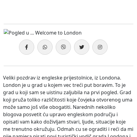
Veliki pozdrav iz engleske prijestolnice, iz Londona.
London je u grad u kojem vec treći put boravim. To je
grad u koji sam se uistinu zaljubila na prvi pogled. Grad
koji pruža toliko različitosti koje čovjeka otvorenog uma
može samo još više obogatiti. Narednih nekoliko
blogova posvetit ću upravo engleskom području i
opisati vam kako doživljam stvari, ljude, situacije koje
me trenutno okružuju. Odmah cu se ograditi i reći da mi
nije namjera pisati novi turistički vodič grada Londona i