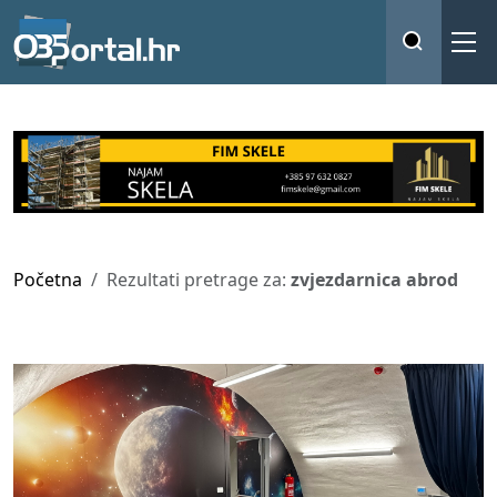
Početna
Rezultati pretrage za:
zvjezdarnica abrod