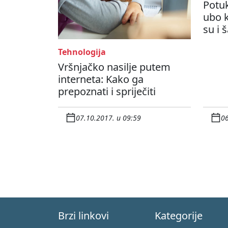
Potuk
ubo k
su i 
Tehnologija
Vršnjačko nasilje putem
interneta: Kako ga
prepoznati i spriječiti
07.10.2017. u 09:59
06
Brzi linkovi
Kategorije