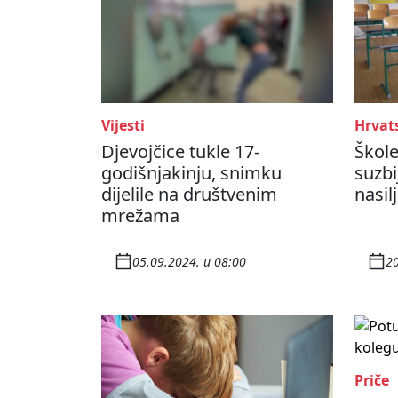
Vijesti
Hrvat
Djevojčice tukle 17-
Škole
godišnjakinju, snimku
suzbi
dijelile na društvenim
nasil
mrežama
05.09.2024. u 08:00
20
Priče