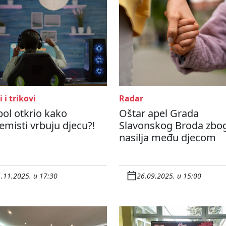
i i trikovi
Radar
ol otkrio kako
Oštar apel Grada
emisti vrbuju djecu?!
Slavonskog Broda zbo
nasilja među djecom
.11.2025. u 17:30
26.09.2025. u 15:00