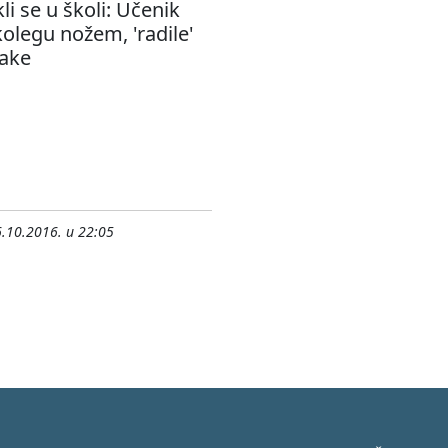
li se u školi: Učenik
olegu nožem, 'radile'
šake
.10.2016. u 22:05