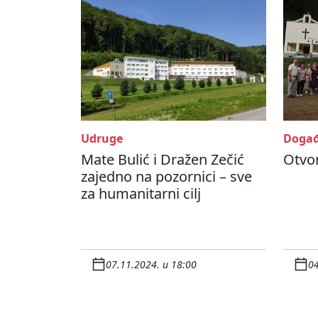
Udruge
Događ
Mate Bulić i Dražen Zečić
Otvor
zajedno na pozornici – sve
za humanitarni cilj
07.11.2024. u 18:00
04