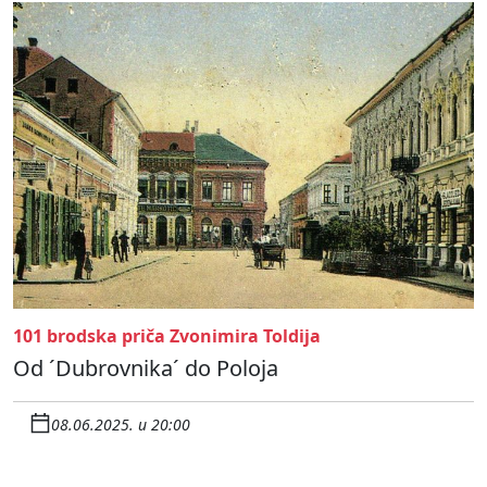
101 brodska priča Zvonimira Toldija
Od ´Dubrovnika´ do Poloja
08.06.2025. u 20:00