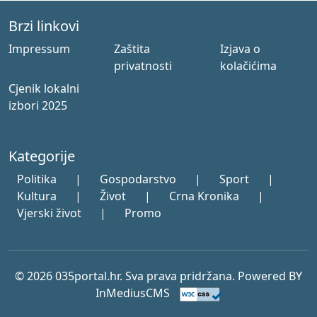
Brzi linkovi
Impressum
Zaštita
Izjava o
privatnosti
kolačićima
Cjenik lokalni
izbori 2025
Kategorije
Politika
|
Gospodarstvo
|
Sport
|
Kultura
|
Život
|
Crna Kronika
|
Vjerski život
|
Promo
© 2026 035portal.hr. Sva prava pridržana. Powered BY
InMediusCMS